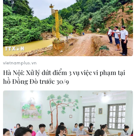
vietnamplus.vn
Hà Nội: Xử lý dứt điểm 3 vụ việc vi phạm tại
hồ Đồng Đò trước 30/9