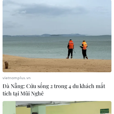
Bayern lên tiếng về thương vụ "bom tấn"
mang tên Ronaldo
19/06/2017 12:00
Trước thông tin Bayern Munich đang lên kế hoạch chiêu
mộ Ronaldo, Giám đốc điều hành Karl-Heinz
Rummenigge đã thẳng thắn khẳng định đây chỉ là tin
không đúng sự thật.
vietnamplus.vn
Đà Nẵng: Cứu sống 2 trong 4 du khách mất
tích tại Mũi Nghê