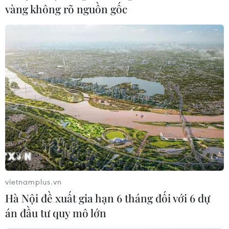
Điều gì sẽ xảy ra nếu Cristiano Ronaldo
vàng không rõ nguồn gốc
trở lại Man United?
19/06/2017 11:27
Sau tuyên bố sẽ rời Real Madrid ngay trong mùa Hè
này, tương lai của Cristiano Ronaldo đang là thứ đốt
cháy tất cả các mặt báo, và khả năng anh trở lại
Manchester United là điều có thể xảy ra.
vietnamplus.vn
Hà Nội đề xuất gia hạn 6 tháng đối với 6 dự
án đầu tư quy mô lớn