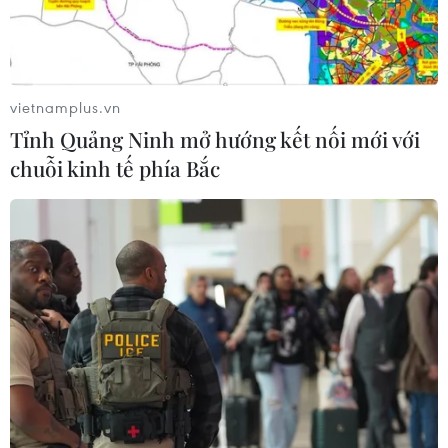
Công Phượng gặp thử thách lớn
trong ngày tái xuất V-League 2026/27
vietnamplus.vn
06/08/2026 11:49
Tỉnh Quảng Ninh mở hướng kết nối mới với
chuỗi kinh tế phía Bắc
Nhận định Việt Nam vs
Campuchia: Vì sao thầy trò HLV Kim
Sang-sik cần giành ngôi đầu bảng?
06/08/2026 11:05
Nhận định Việt Nam vs Campuchia:
'Phù thủy Kim' sẽ xoay tua toan tính
đường dài?
06/08/2026 08:25