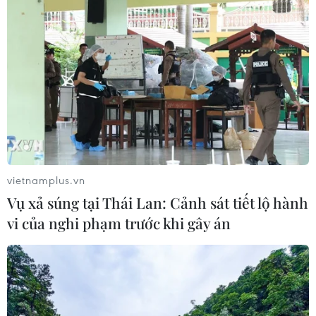
Confederations Cup 2017 với Nga-Bồ Đào
Nha: Siêu sao và tráng sỹ
vietnamplus.vn
21/06/2017 11:42
Vụ xả súng tại Thái Lan: Cảnh sát tiết lộ hành
Trên sân vận động Spartak ở thủ đô Moskva, đội tuyển
vi của nghi phạm trước khi gây án
Nga sẽ bước vào trận đấu thứ hai trong khuôn khổ Cúp
liên đoàn các châu lục (Confederations Cup) 2017, với
đội tuyển Bồ Đào Nha.