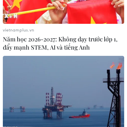
vietnamplus.vn
Năm học 2026-2027: Không dạy trước lớp 1,
đẩy mạnh STEM, AI và tiếng Anh
Bồ Đào Nha đánh rơi chiến thắng trước
Mexico ở phút bù giờ
19/06/2017 00:34
Bồ Đào Nha đã không có sự khởi đầu như ý muốn khi
để cho Mexico cầm hòa 2-2 ở trận ra quân bảng A
Confederations Cup 2017.