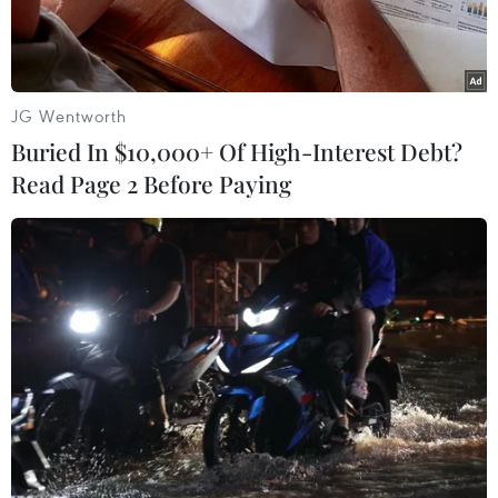
JG Wentworth
Buried In $10,000+ Of High-Interest Debt?
Read Page 2 Before Paying
Pha lậ công giúp Ronaldo cán mốc mới. (Nguồn: AP)
Cristiano Ronaldo đã ghi bàn để giúp nhà
đương kim vô địch châu Âu Bồ Đào Nha đánh
bại Nga 1-0 ở lượt trận thứ 2 bảng A
Confederations Cup 2017.