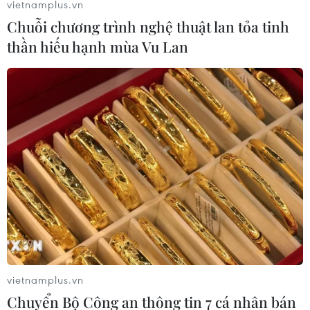
vietnamplus.vn
Nha cho rằng công nghệ trợ giúp trọng tài bằng video
Chuỗi chương trình nghệ thuật lan tỏa tinh
đã khiến đội bóng này không thể giành chiến thắng
thần hiếu hạnh mùa Vu Lan
trước Mexico
vietnamplus.vn
Chuyển Bộ Công an thông tin 7 cá nhân bán