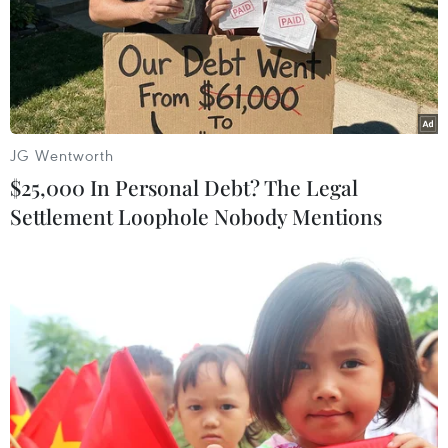
#tội phạm hình sự
#hình sự
#công an
#vụ án
#phạm pháp
#pháp luật
#pháp đình
#xã hội
#an ninh xã hội
#chính trị
#VietnamPlus
#Vietnam
#Plus.
Bồ Đào Nha
JG Wentworth
$25,000 In Personal Debt? The Legal
Settlement Loophole Nobody Mentions
Theo dõi VietnamPlus
TIN LIÊN QUAN