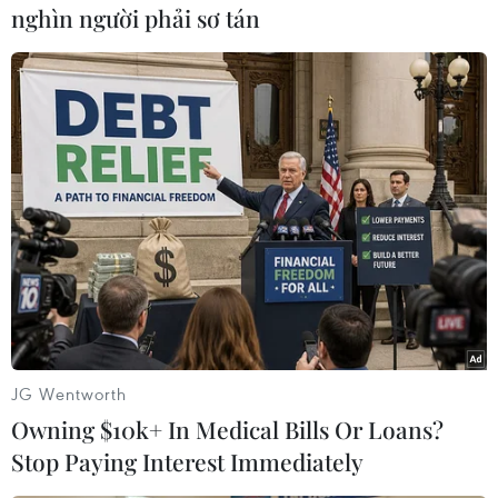
nghìn người phải sơ tán
Ronaldo dẫn bé gái khuyết tật ra sân trước trận đấu.
JG Wentworth
Owning $10k+ In Medical Bills Or Loans?
Stop Paying Interest Immediately