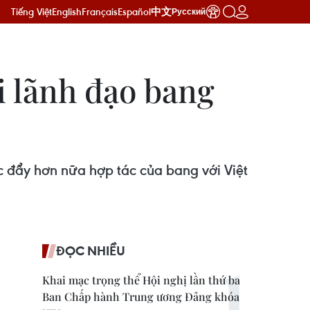
Tiếng Việt
English
Français
Español
中文
Русский
i lãnh đạo bang
 đẩy hơn nữa hợp tác của bang với Việt
ĐỌC NHIỀU
Khai mạc trọng thể Hội nghị lần thứ ba
Ban Chấp hành Trung ương Đảng khóa