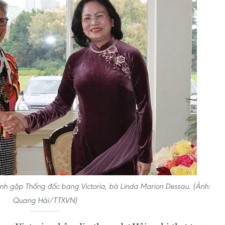
nh gặp Thống đốc bang Victoria, bà Linda Marion Dessau. (Ảnh:
Quang Hải/TTXVN)