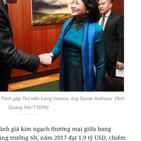
Thịnh gặp Thủ hiến bang Victoria, ông Daniel Andrews. (Ảnh:
Quang Hải/TTXVN)
ánh giá kim ngạch thương mại giữa bang
ăng trưởng tốt, năm 2017 đạt 1,9 tỷ USD, chiếm