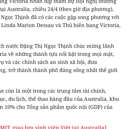
bang Victoria nhân dịp tham dự Hội nghị thượng
i Australia, chiều 24/4 (theo giờ địa phương),
 Ngọc Thịnh đã có các cuộc gặp song phương với
 Linda Marion Dessau và Thủ hiến bang Victoria,
tịch nước Đặng Thị Ngọc Thịnh chúc mừng lãnh
ria về những thành tựu nổi bật trong mọi mặt,
vụ và các chính sách an sinh xã hội, đưa
g, trở thành thành phố đáng sống nhất thế giới
 còn là một trong các trung tâm tài chính,
c, du lịch, thể thao hàng đầu của Australia, khu
gần 10% cho Tổng sản phẩm quốc nội (GDP) của
IT, giao lưu sinh viên Việt tại Australia]