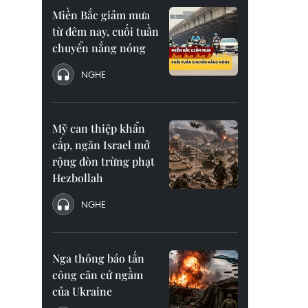
Miền Bắc giảm mưa
từ đêm nay, cuối tuần
chuyển nắng nóng
NGHE
Mỹ can thiệp khẩn
cấp, ngăn Israel mở
rộng đòn trừng phạt
Hezbollah
NGHE
Nga thông báo tấn
công căn cứ ngầm
của Ukraine