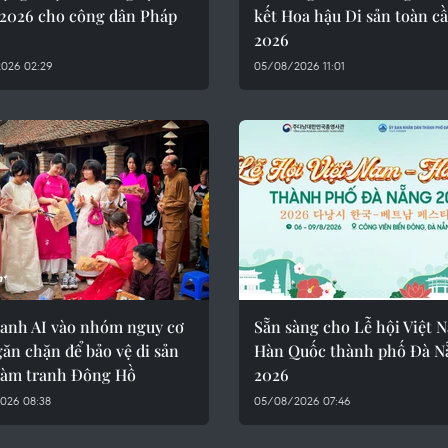
 2026 cho công dân Pháp
kết Hoa hậu Di sản toàn c
2026
026 02:29
05/08/2026 11:01
ranh AI vào nhóm nguy cơ
Sẵn sàng cho Lễ hội Việt 
ăn chặn để bảo vệ di sản
Hàn Quốc thành phố Đà N
làm tranh Đông Hồ
2026
026 08:38
05/08/2026 07:46