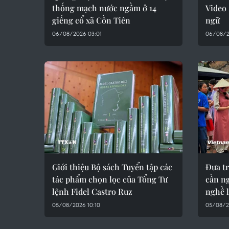
thống mạch nước ngầm ở 14
Video
giếng cổ xã Cồn Tiên
ngữ
06/08/2026 03:01
06/08/2
Giới thiệu Bộ sách Tuyển tập các
Đưa t
tác phẩm chọn lọc của Tổng Tư
cần ng
lệnh Fidel Castro Ruz
nghề 
05/08/2026 10:10
05/08/2