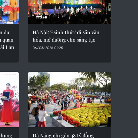
n dự
Hà Nội: 'Đánh thức' di sản văn
m quan
hóa, mở đường cho sáng tạo
ái Lan
06/08/2026 04:25
 chung
Đà Nẵng chi gần 38 tỷ đồng