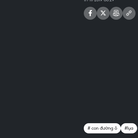
# con đường ô
#lụa