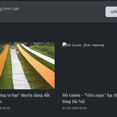
GỬI
ờng tơ lụa” duyên dáng đất
Hồ Gươm - "Viên ngọc" lục t
h
lòng Hà Nội
9 03:42
21/02/2010 03:40