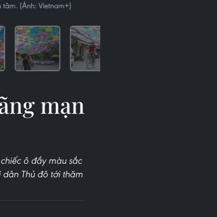
n tâm. (Ảnh: Vietnam+)
lãng mạn
 chiếc ô đầy màu sắc
i dân Thủ đô tới thăm