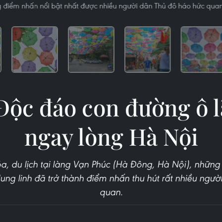
 điểm nhấn nổi bật nhất được nhiều người dân Thủ đô háo hức qua
 Độc đáo con đường ô 
ngay lòng Hà Nội
óa, du lịch tại làng Vạn Phúc (Hà Đông, Hà Nội), những
 lung linh đã trở thành điểm nhấn thu hút rất nhiều ngườ
quan.