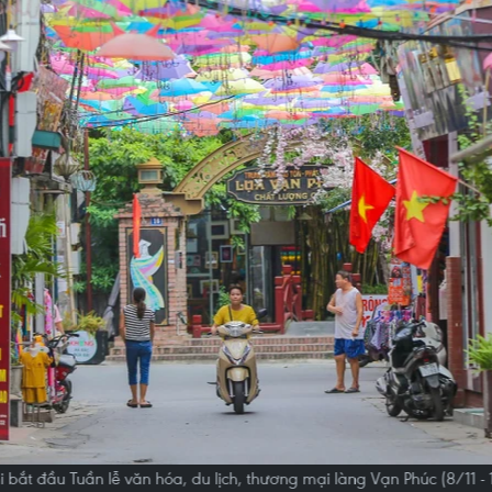
bắt đầu Tuần lễ văn hóa, du lịch, thương mại làng Vạn Phúc (8/11 - 