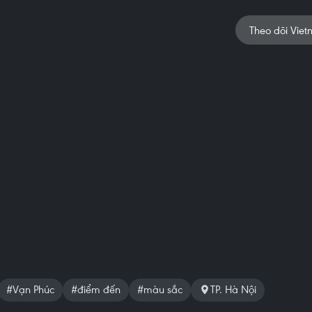
Theo dõi Viet
#Vạn Phúc
#điểm đến
#màu sắc
TP. Hà Nội