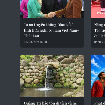
Tà áo truyền thống “đan kết”
Nâng 
tình hữu nghị 50 năm Việt Nam-
Tạo ti
Thái Lan
du lịc
06/08/2026 07:30
06/08/2
Quảng Trị bảo tồn di tích và hệ
Phát 