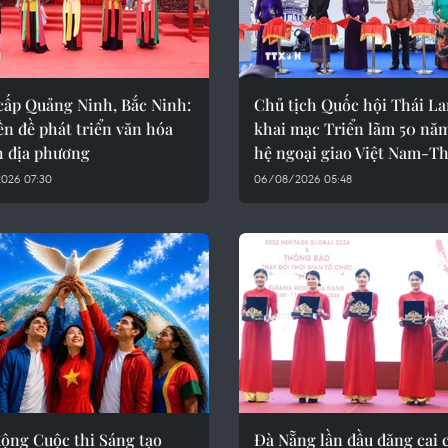
cấp Quảng Ninh, Bắc Ninh:
Chủ tịch Quốc hội Thái La
ền đề phát triển văn hóa
khai mạc Triển lãm 50 nă
h địa phương
hệ ngoại giao Việt Nam-Th
026 07:30
06/08/2026 05:48
động Cuộc thi Sáng tạo
Đà Nẵng lần đầu đăng cai