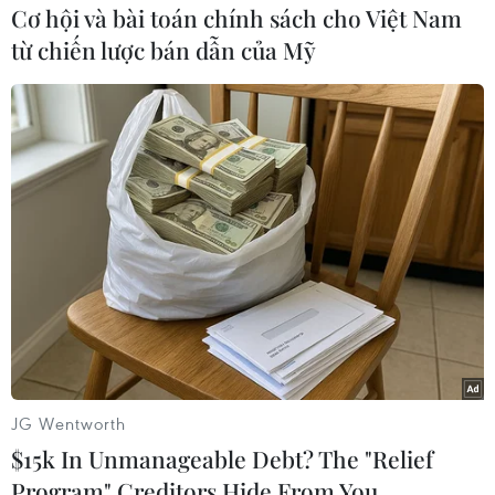
Cơ hội và bài toán chính sách cho Việt Nam
từ chiến lược bán dẫn của Mỹ
Đông người và phương tiện di chuyển hướng bến xe Nước
Ngầm đi quốc lộ 1. (Ảnh: Hoàng Hiếu/TTXVN)
JG Wentworth
$15k In Unmanageable Debt? The "Relief
Program" Creditors Hide From You