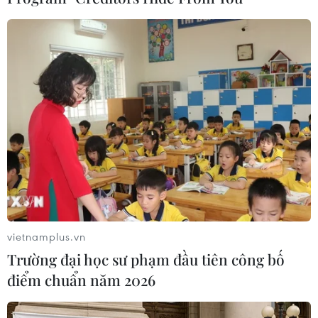
Dễ dàng bắt gặp trên tuyến đường tại cửa ngõ Thủ đô hình ảnh
người dân chằng, buộc đồ đạc… rời Hà Nội. (Ảnh: Hoàng
Hiếu/TTXVN)
vietnamplus.vn
Trường đại học sư phạm đầu tiên công bố
điểm chuẩn năm 2026
Một gia đình di chuyển từ đường Giải Phóng hướng đi quốc lộ 1.
(Ảnh: Hoàng Hiếu/TTXVN)