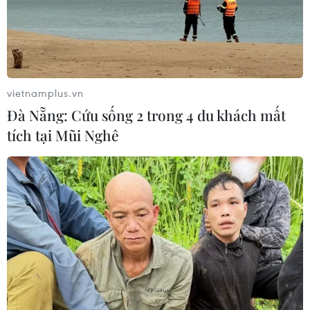
vietnamplus.vn
Đà Nẵng: Cứu sống 2 trong 4 du khách mất
tích tại Mũi Nghê
#Photo
#Ùn tắc
#Cửa ngõ Thủ đô
#Về quê ăn Tết
TP. Hà Nội
Theo dõi VietnamPlus