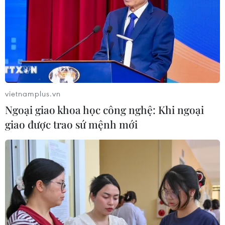
làm hai người thương vong
08/08/2026 14:58
Bí thư Thành ủy Hà Nội thúc tiến độ
hai dự án giao thông trọng điểm
Nam Thủ đô
vietnamplus.vn
08/08/2026 08:52
Ngoại giao khoa học công nghệ: Khi ngoại
giao được trao sứ mệnh mới
Đề xuất hơn 65.500 tỷ đồng đầu tư
Dự án đường cao tốc nối Lai Châu-
Lào Cai
08/08/2026 08:45
Nghệ An: Sạt lở nghiêm trọng, tỉnh lộ
543D tạm thời tê liệt