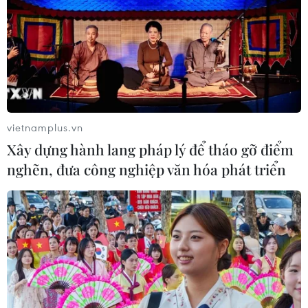
cuối cùng của người lao động cả nước trước khi nghỉ
Tết Nguyên đán Nhâm Dần 2022, nhiều tuyến phố ở Hà
Nội ùn tắc kéo dài.
vietnamplus.vn
Xây dựng hành lang pháp lý để tháo gỡ điểm
nghẽn, đưa công nghiệp văn hóa phát triển
Việt Nam cơ bản khống chế được dịch