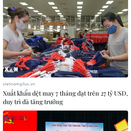
Nhanh chóng hoàn thiện dự
án kết nối vùng, sân bay Long Thành
06/08/2026 15:07
Sẽ thi công đồng loạt Dự án cao tốc
Vinh-Thanh Thủy trong tháng 9
06/08/2026 12:25
vietnamplus.vn
Xuất khẩu dệt may 7 tháng đạt trên 27 tỷ USD,
Chưa đầu tư mở rộng Quốc lộ 1 đoạn
duy trì đà tăng trưởng
Bạc Liêu-Cà Mau giai đoạn 2026-
2030
06/08/2026 12:24