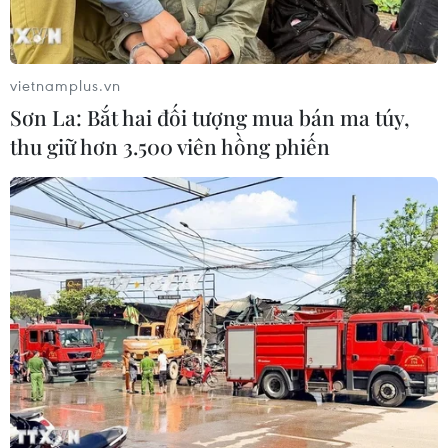
TIN LIÊN QUAN
vietnamplus.vn
Sơn La: Bắt hai đối tượng mua bán ma túy,
thu giữ hơn 3.500 viên hồng phiến
Người dân trong và ngoài nước về quê dịp
Tết: Không ngăn sông cấm chợ