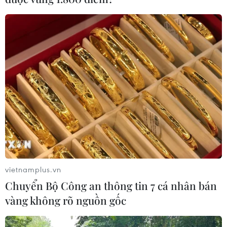
Hỏi đáp COVID-19: Cách phòng
tránh lây nhiễm khi đi xe khách về quê
27/01/2022 12:56
Việc di chuyển bằng phương tiện công cộng làm gia
tăng nguy cơ nhiễm và lây lan COVID-19. Vì vậy, cần
nắm rõ một số quy tắc bảo vệ chung để giảm nguy cơ
mắc bệnh.
vietnamplus.vn
Chuyển Bộ Công an thông tin 7 cá nhân bán
vàng không rõ nguồn gốc