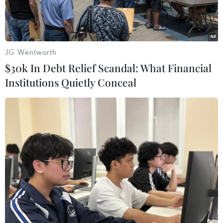
JG Wentworth
$30k In Debt Relief Scandal: What Financial
Institutions Quietly Conceal
Đông người và phương tiện di chuyển khỏi Hà Nội hướng về
quốc lộ 1 chiều 28/1 (tức 26 tháng Chạp âm lịch). (Ảnh: Hoàng
Hiếu/TTXVN)