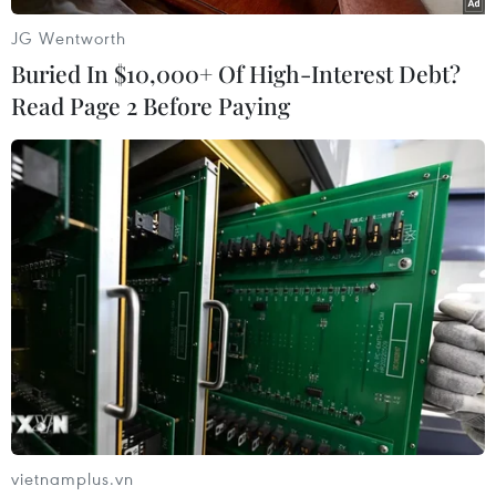
JG Wentworth
Buried In $10,000+ Of High-Interest Debt?
Read Page 2 Before Paying
Một gia đình với đồ đạc cồng kềnh về quê ăn Tết. (Ảnh: Hoàng
Hiếu/TTXVN)
vietnamplus.vn