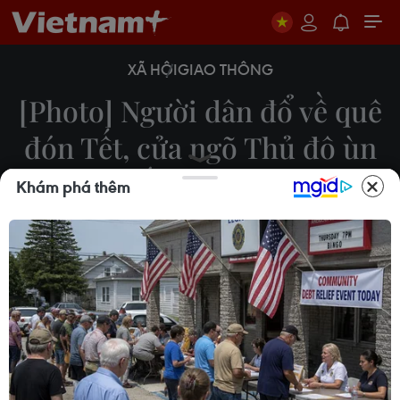
XÃ HỘI
GIAO THÔNG
[Photo] Người dân đổ về quê
đón Tết, cửa ngõ Thủ đô ùn
tắc kéo dài
Khám phá thêm
28/01/2022 12:21
Chiều 28/1/2022, ngày làm việc cuối cùng của
năm Tân Sửu, trên các tuyến đường tại cửa ngõ
thủ đô Hà Nội, lượng người về quê đông gây ùn
tắc kéo dài.