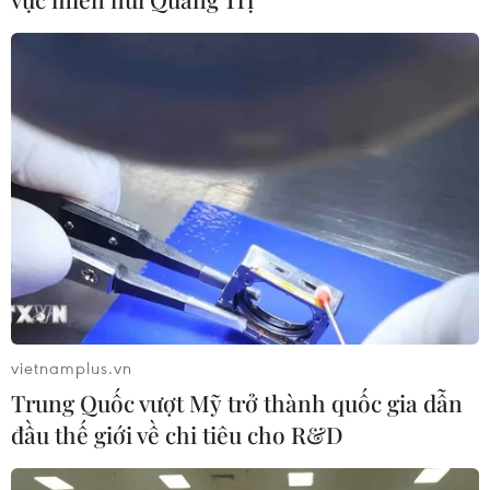
Cần xử lý dứt điểm việc tập kết gỗ ở
hành lang an toàn giao thông Quốc
lộ 22B
07/08/2026 04:31
Hãng hàng không Air Premia của
Hàn Quốc nối lại đường bay
Incheon-TP Hồ Chí Minh
07/08/2026 04:28
vietnamplus.vn
Khẩn trương phân luồng giao thông
Trung Quốc vượt Mỹ trở thành quốc gia dẫn
sau vụ sạt lở trên tuyến ĐT161 ở Lào
đầu thế giới về chi tiêu cho R&D
Cai
07/08/2026 02:37