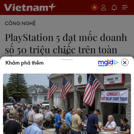
CÔNG NGHỆ
PlayStation 5 đạt mốc doanh
số 50 triệu chiếc trên toàn
cầu
Khám phá thêm
Mai Nguyễn
21/12/2023 12:25
PlayStation 5 ra mắt vào tháng 11/2020 trong bối
cảnh thế giới đang chống chọi với đại dịch COVID-
19. Ban đầu, doanh số bị ảnh hưởng do gián đoạn
chuỗi cung ứng và tình trạng thiếu hụt chip toàn