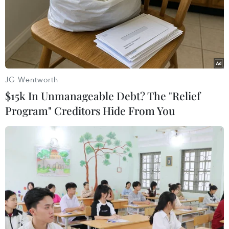
rơi vào tình trạng "cháy hàng" ngay trong ngày đầu mở
bán.
JG Wentworth
$15k In Unmanageable Debt? The "Relief
Program" Creditors Hide From You
Sony khởi bán PlayStation 5 từ ngày 12/11,
giá thấp nhất 399,99 USD