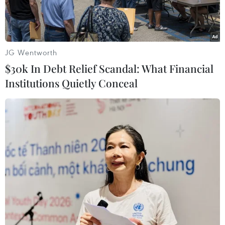
cầu.
JG Wentworth
$30k In Debt Relief Scandal: What Financial
Institutions Quietly Conceal
Mẫu PS5 sắp được tung ra thị trường. (Nguồn: The Sun)
Ngày 20/12, “gã khổng lồ” điện tử Nhật Bản
Sony tuyên bố doanh số máy chơi game
PlayStation 5 đã chạm mốc 50 triệu chiếc trên