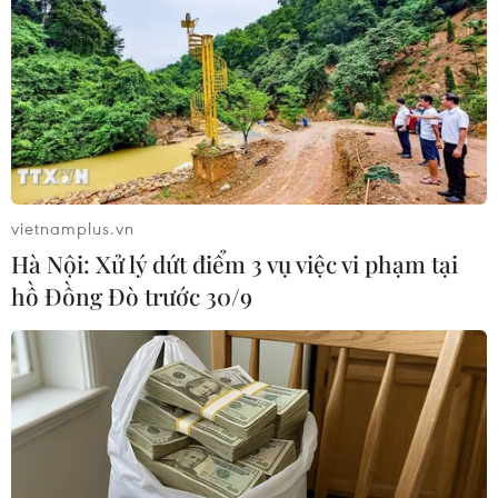
vietnamplus.vn
Hà Nội: Xử lý dứt điểm 3 vụ việc vi phạm tại
hồ Đồng Đò trước 30/9
Playstation 5 "cháy hàng" ngay
trong ngày đầu mở bán
12/11/2020 11:29
Với nhu cầu giải trí tại nhà tăng đột biến do dịch bệnh
COVID-19, không có gì ngạc nhiên khi Playstation 5 đã