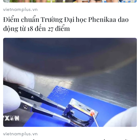
vietnamplus.vn
Điểm chuẩn Trường Đại học Phenikaa dao
CƠ QUAN CHỦ QUẢN: THÔNG TẤN XÃ VIỆT NAM
động từ 18 đến 27 điểm
Tổng Biên tập: TRẦN TIẾN DUẨN
Phó Tổng Biên tập: NGUYỄN THỊ TÁM, KHÚC THANH
THỦY
Sở hữu trí tuệ
Quy định sử dụng
RSS
Hỗ trợ
Ngôn ngữ
TTXVN
Dịch vụ tin
Quảng cáo
Liên hệ
vietnamplus.vn