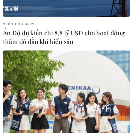
06/08/2026 09:40
vietnamplus.vn
Meta tung công cụ AI lập trình tự
Ấn Độ dự kiến chi 8,8 tỷ USD cho hoạt động
động cho nhà phát triển
thăm dò dầu khí biển sâu
06/08/2026 06:40
Doanh thu AI của Microsoft phụ
thuộc phần lớn vào đối tác OpenAI
06/08/2026 06:31
Xem thêm