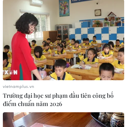
nổi bật là máy chơi game Xbox.
Năm 2023, cơ quan quản lý của Anh và Liên
minh châu Âu (EU) đã cho phép Microsoft mua
lại công ty phát triển trò chơi điện tử Activision
Blizzard, sở hữu tựa game đình đám “Call of
Duty” với giá 69 tỷ USD./.
(TTXVN/Vietnam+)
vietnamplus.vn
Trường đại học sư phạm đầu tiên công bố
điểm chuẩn năm 2026