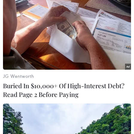
#PlayStation 5
#Sony
#Marvel's Spider-Man 2”
JG Wentworth
Theo dõi VietnamPlus
Buried In $10,000+ Of High-Interest Debt?
Read Page 2 Before Paying
TIN LIÊN QUAN