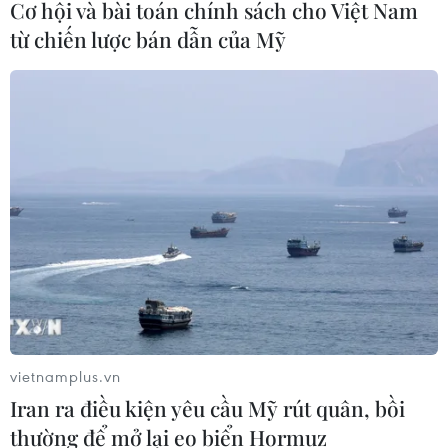
Cơ hội và bài toán chính sách cho Việt Nam
Việt Nam vượt xa mức trung bình
từ chiến lược bán dẫn của Mỹ
toàn cầu về ứng dụng AI trong công
việc
07/08/2026 23:38
Naver và NVIDIA tăng tốc xây dựng
“Nhà máy AI,” hướng tới doanh thu
từ năm 2027
07/08/2026 13:01
APIE Camp 2026: Kết nối sinh viên
Việt Nam với cộng đồng Internet
vietnamplus.vn
quốc tế
Iran ra điều kiện yêu cầu Mỹ rút quân, bồi
07/08/2026 12:04
thường để mở lại eo biển Hormuz