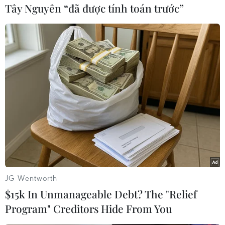
các vấn đề trợ cấp và cấu trúc.
Tây Nguyên “đã được tính toán trước”
Thỏa thuận Giai đoạn 1 đã giúp "hạ nhiệt" cuộc
chiến thuế quan kéo dài giữa hai nền kinh tế
hàng đầu thế giới. Văn kiện này chủ yếu tập
trung vào cam kết của Trung Quốc tăng kim
ngạch nhập khẩu nông sản, hàng công nghiệp,
năng lượng và dịch vụ của Mỹ thêm 200 tỷ USD
trong hai năm và tăng cường bảo vệ bản quyền,
thương hiệu và các dạng khác của quyền sở hữu
trí tuệ.
Chính quyền của Tổng thống Trump khi đó
hướng đến đàm phán Giai đoạn 2 để giải quyết
JG Wentworth
những vấn đề khó khăn hơn như trợ cấp cho
$15k In Unmanageable Debt? The "Relief
các doanh nghiệp nhà nước và các chính sách
Program" Creditors Hide From You
công nghiệp chiến lược của Trung Quốc.