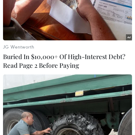
Cuộc đối đầu giữa Mỹ và Trung Quốc đã bắt đầu từ
thương mại, và sau đó xuất hiện gần như ở mọi lĩnh vực
như kinh tế, công nghệ và ý thức hệ, bất kể ai "giữ chiếc
ghế" Tổng thống tại Nhà Trắng.
JG Wentworth
Buried In $10,000+ Of High-Interest Debt?
Read Page 2 Before Paying