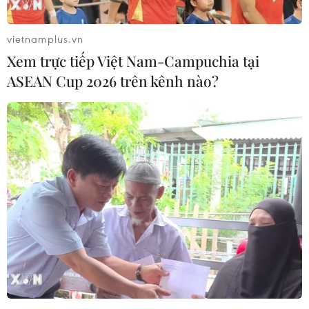
vietnamplus.vn
Xem trực tiếp Việt Nam-Campuchia tại
ASEAN Cup 2026 trên kênh nào?
Cạnh tranh kinh tế, thương mại Mỹ-
Trung Quốc nhìn từ thực tế
27/07/2021 08:36
Sự suy giảm (của Mỹ) và đà tăng trưởng (của Trung
Quốc) trong quan hệ kinh tế, thương mại với các nước
trên thế giới kỳ thực sẽ giúp Bắc Kinh gia tăng áp lực
cạnh tranh quyền lực đối với Washington.