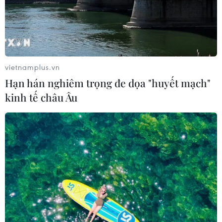
vietnamplus.vn
Hạn hán nghiêm trọng đe dọa "huyết mạch"
kinh tế châu Âu