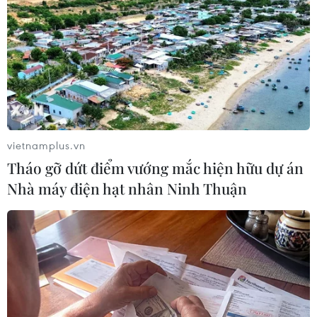
TIN LIÊN QUAN
vietnamplus.vn
Tháo gỡ dứt điểm vướng mắc hiện hữu dự án
Nhà máy điện hạt nhân Ninh Thuận
Thương mại có tạo được sự ổn định trong
quan hệ Mỹ-Trung?
14/06/2021 09:40