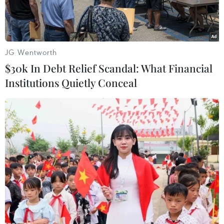
tế toàn cầu.
JG Wentworth
$30k In Debt Relief Scandal: What Financial
Institutions Quietly Conceal
Vận chuyển container lên tàu tại một cảng ở Thanh Đảo, tỉnh
Sơn Đông, miền đông Trung Quốc ngày 4/6. (Nguồn: AP)
Rạng sáng 9/10 (giờ Việt Nam), Đại diện Thương
mại Mỹ Katherine Tai đã có cuộc điện đàm với