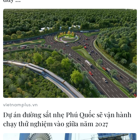
hệ thương mại cùng lúc với những nỗ lực nhằm giải
quyết các mâu thuẫn song phương.
vietnamplus.vn
Dự án đường sắt nhẹ Phú Quốc sẽ vận hành
chạy thử nghiệm vào giữa năm 2027