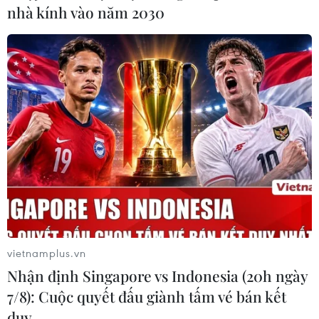
nhà kính vào năm 2030
Trung Quốc kêu gọi Mỹ duy trì quan hệ
thương mại song phương ổn định
vietnamplus.vn
14/09/2021 07:31
Nhận định Singapore vs Indonesia (20h ngày
Tân đại sứ Trung Quốc tại Mỹ, ông Tần Cương, kêu gọi
7/8): Cuộc quyết đấu giành tấm vé bán kết
Washington và Bắc Kinh cần duy trì và phát triển quan
duy …