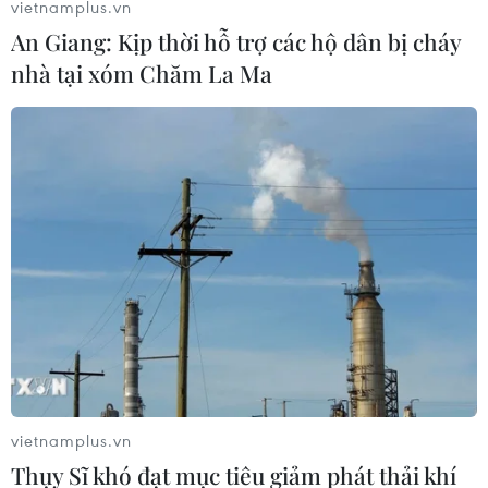
vietnamplus.vn
An Giang: Kịp thời hỗ trợ các hộ dân bị cháy
nhà tại xóm Chăm La Ma
Trọng tâm mới trong chiến lược cạnh
tranh thương mại Mỹ-Trung
17/08/2021 08:00
Trong một thời gian dài sắp tới, "cạnh tranh là chủ yếu,
hợp tác có giới hạn" rất có thể sẽ là tông điệu chính của
quan hệ Mỹ-Trung.
vietnamplus.vn
Thụy Sĩ khó đạt mục tiêu giảm phát thải khí