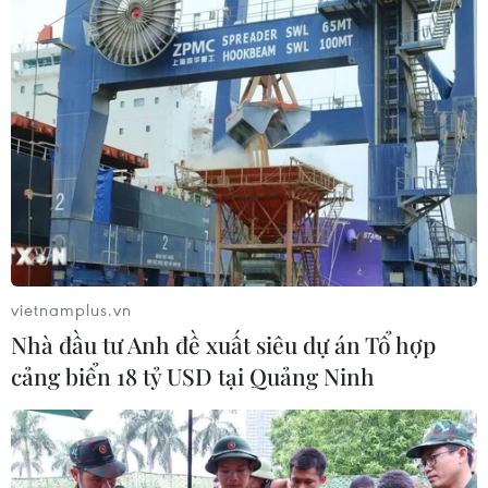
vietnamplus.vn
Nhà đầu tư Anh đề xuất siêu dự án Tổ hợp
cảng biển 18 tỷ USD tại Quảng Ninh