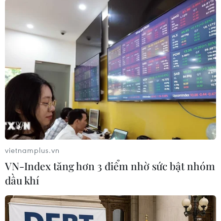
Khi được hỏi về việc liệu Mỹ có khôi phục một
cuộc điều tra "Điều khoản 301" có thể dẫn tới
tăng thuế đối với hàng hóa Trung Quốc nếu
không đạt được cam kết với Bắc Kinh, giới chức
Washington cho biết Mỹ sẽ sử dụng "một loạt
công cụ để bảo vệ người lao động, nông dân và
doanh nghiệp nước mình"./.
(TTXVN/Vietnam+)
vietnamplus.vn
VN-Index tăng hơn 3 điểm nhờ sức bật nhóm
dầu khí