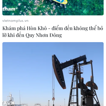
vietnamplus.vn
Khám phá Hòn Khô - điểm đến không thể bỏ
lỡ khi đến Quy Nhơn Đông
TIN CÙNG CHUYÊN MỤC
Giá dầu tăng trước những lo ngại về
kế hoạch mở lại Eo biển Hormuz