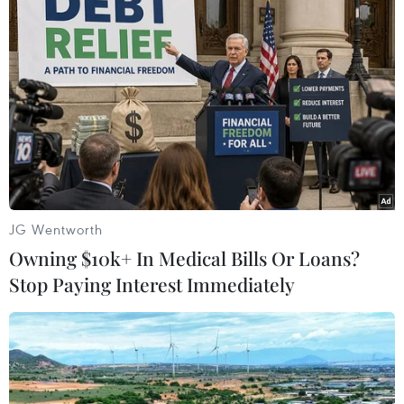
#Mỹ-Trung
#đàm phán thương mại
#Thỏa thuận thương mại giai đoạn 1
#Katherine Tai
#Lưu Hạc
Mỹ
Trung Quốc
JG Wentworth
Owning $10k+ In Medical Bills Or Loans?
Stop Paying Interest Immediately
Theo dõi VietnamPlus