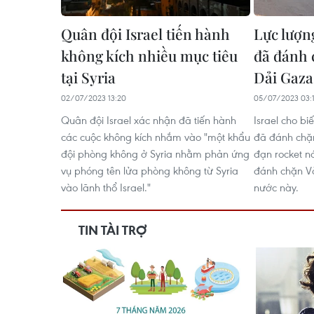
Quân đội Israel tiến hành
Lực lượn
không kích nhiều mục tiêu
đã đánh 
tại Syria
Dải Gaza
02/07/2023 13:20
05/07/2023 03:
Quân đội Israel xác nhận đã tiến hành
Israel cho bi
các cuộc không kích nhắm vào "một khẩu
đã đánh chặ
đội phòng không ở Syria nhằm phản ứng
đạn rocket nó
vụ phóng tên lửa phòng không từ Syria
đánh chặn V
vào lãnh thổ Israel."
nước này.