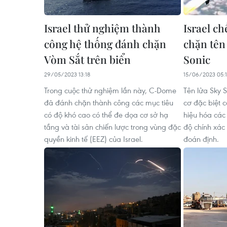
Israel thử nghiệm thành
Israel c
công hệ thống đánh chặn
chặn tên
Vòm Sắt trên biển
Sonic
29/05/2023 13:18
15/06/2023 05:
Trong cuộc thử nghiệm lần này, C-Dome
Tên lửa Sky S
đã đánh chặn thành công các mục tiêu
cơ đặc biệt 
có độ khó cao có thể đe dọa cơ sở hạ
hiệu hóa các 
tầng và tài sản chiến lược trong vùng đặc
độ chính xác
quyền kinh tế (EEZ) của Israel.
đoán định.