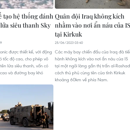
hế tạo hệ thống đánh
Quân đội Iraq không kích
 lửa siêu thanh Sky
nhằm vào nơi ẩn náu của I
tại Kirkuk
19
25/06/2023 03:40
onic được thiết kế, với động
Các máy bay chiến đấu của Iraq đã tiế
có tốc độ cao, cho phép vô
hành không kích vào nơi ẩn náu của IS
tên lửa siêu thanh, vốn có
tại một ngôi làng gần thị trấn al-Rashad
 cao và đường bay khó
cách thủ phủ cùng tên của tỉnh Kirkuk
khoảng 60km về phía Nam.