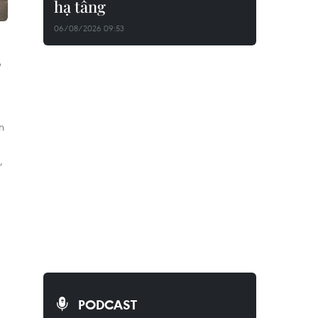
hạ tầng
06/08/2026 09:53
S
n
,
PODCAST