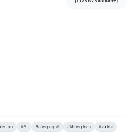
(TTXVN/Vietnam+)
hân tạo
#AI
#công nghệ
#không kích
#vũ khí