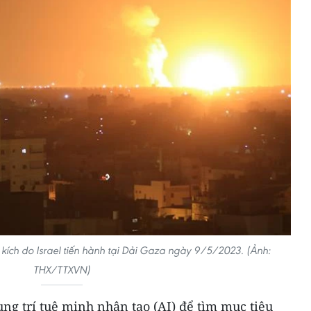
 kích do Israel tiến hành tại Dải Gaza ngày 9/5/2023. (Ảnh:
THX/TTXVN)
ng trí tuệ minh nhân tạo (AI) để tìm mục tiêu