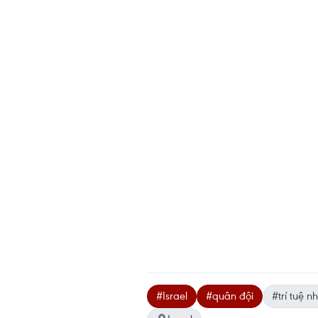
#Israel
#quân đội
#trí tuệ n