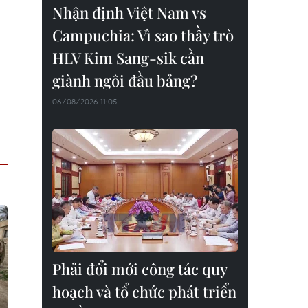
Nhận định Việt Nam vs
Campuchia: Vì sao thầy trò
HLV Kim Sang-sik cần
giành ngôi đầu bảng?
06/08/2026 11:05
Phải đổi mới công tác quy
hoạch và tổ chức phát triển