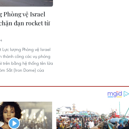
g Phòng vệ Israel
chặn đạn rocket từ
14
ết Lực lượng Phòng vệ Israel
n thành công các vụ phóng
i trên bằng hệ thống tên lửa
òm Sắt (Iron Dome) của