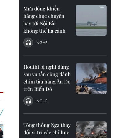
Mưa dông khiến
hàng chục chuyến
bay tới Nội Bài
không thể hạ cánh
NGHE
Houthi bị nghi đứng
sau vụ tấn công đánh
chìm tàu hàng Ấn Độ
trên Biển Đỏ
NGHE
Tổng thống Nga thay
đổi vị trí các chỉ huy