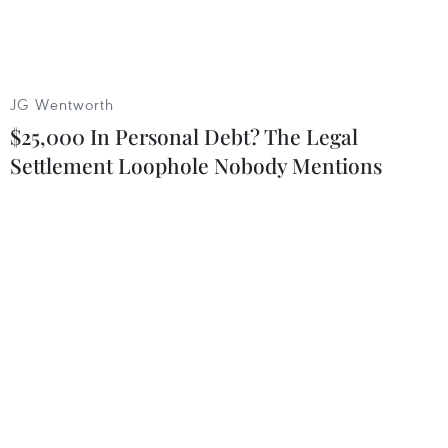
Tổng thống Mỹ Joe Biden (phải) và người đồng cấp Thổ Nhĩ Kỳ
Tayyip Erdogan (trái) tại cuộc gặp bên lề Hội nghị thượng đỉnh
NATO ở thủ đô Brussels (Bỉ) ngày 14/6. (Ảnh: AFP/TTXVN)
JG Wentworth
$25,000 In Personal Debt? The Legal
Tuyên bố cũng khẳng định tầm quan trọng của
Settlement Loophole Nobody Mentions
Điều 5 Hiệp ước thành lập NATO, phản ánh sự
nhất quán trong quan điểm của các nước thành
viên rằng NATO vẫn là nền tảng của chính sách
phòng thủ tập thể với trụ cột là mối quan hệ
xuyên Đại Tây Dương.
Một điểm nhấn tại hội nghị là các nước thành
viên đã nhất trí về chương trình nghị sự "NATO
2030," thay thế Chiến lược năm 2010, cũng như
hoạch định công việc của NATO trong 10 năm
tới.