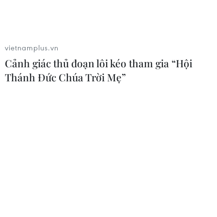
nhấn mạnh bà ủng hộ cách tiếp cận "hai trụ cột," vừa
răn đe và vừa đối thoại, với cả Trung Quốc và Nga.
vietnamplus.vn
Cảnh giác thủ đoạn lôi kéo tham gia “Hội
Thánh Đức Chúa Trời Mẹ”
Các nước NATO duy trì hoạt động của sân
bay ở thủ đô Afghanistan