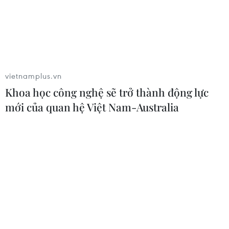
vietnamplus.vn
Khoa học công nghệ sẽ trở thành động lực
mới của quan hệ Việt Nam-Australia
Đức muốn NATO đối thoại với Trung
Quốc tương tự cách làm với Nga
14/06/2021 23:03
Tại Hội nghị thượng đỉnh NATO, Thủ tướng Đức Merkel