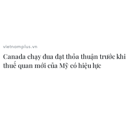
05/08/2026 23:47
Đức điều tra vụ UAV gắn thuốc nổ
xuất hiện tại sân bay
vietnamplus.vn
05/08/2026 23:43
Canada chạy đua đạt thỏa thuận trước khi
thuế quan mới của Mỹ có hiệu lực
Bất ổn địa chính trị kìm hãm tăng
trưởng Eurozone
05/08/2026 22:59
Tổng thống Nga thay đổi vị
trí các chỉ huy tại mặt trận Ukraine