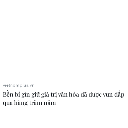
Cuộc gặp với Mỹ: NATO hy vọng cải thiện
quan hệ xuyên Đại Tây Dương
14/06/2021 03:16
Hội nghị thượng đỉnh NATO-Mỹ nhằm mục đích lật
sang trang mới sau 4 năm căng thẳng với người tiền
nhiệm của ông Biden là Donald Trump, vị tổng thống đã
làm lung lay niềm tin vào liên minh phương Tây.
vietnamplus.vn
Bền bỉ gìn giữ giá trị văn hóa đã được vun đắp
qua hàng trăm năm