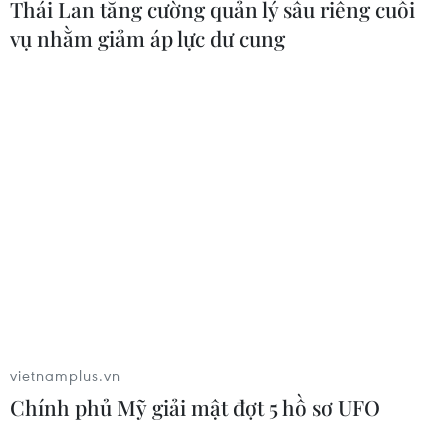
Thái Lan tăng cường quản lý sầu riêng cuối
Theo dõi VietnamPlus
vụ nhằm giảm áp lực dư cung
TIN LIÊN QUAN
vietnamplus.vn
Chính phủ Mỹ giải mật đợt 5 hồ sơ UFO