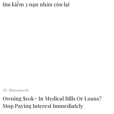
tìm kiếm 2 nạn nhân còn lại
Đơn cử như hồi tháng 5, hàng loạt cuộc tấn công
mạng đã được tiến hành nhằm vào những cơ
quan, công ty Mỹ như nhà điều hành đường ống
dẫn dầu ở Bờ Đông nước Mỹ Colonial Pipeline
và chi nhánh JBS USA thuộc nhà cung cấp thịt
lớn nhất thế giới JBS SA.
Theo Giáo sư an ninh mạng Tyler Moore thuộc
Đại học Tulsa (Mỹ), những cuộc tấn công bằng
ransomware có thể phá vỡ các cơ sở hạ tầng
quan trọng của quốc gia và một khi chuỗi cung
ứng công nghệ của các công ty nạn nhân bị ảnh
JG Wentworth
hưởng, thiệt hại sẽ lan rộng sang nhiều công ty
Owning $10k+ In Medical Bills Or Loans?
khác.
Stop Paying Interest Immediately
Đặc biệt, hội nghị cũng đánh dấu lần đầu tiên