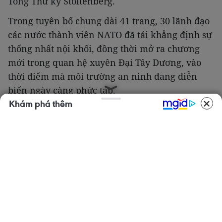
Tổng Thư ký Stoltenberg.
Trong tuyên bố chung dài 41 trang, 30 lãnh đạo
các nước thành viên NATO đã tái khẳng định sự
thống nhất nội khối, đồng thời mở ra chương
mới trong quan hệ xuyên Đại Tây Dương, vào
thời điểm mà môi trường an ninh đang diễn
biến ngày càng phức tạp.
Khám phá thêm