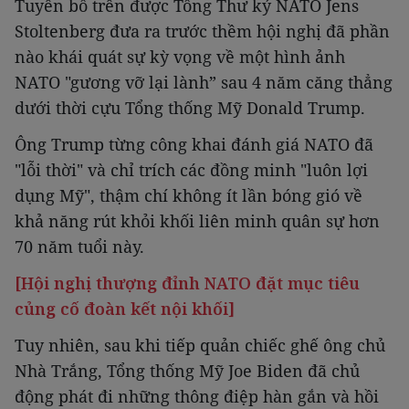
Tuyên bố trên được Tổng Thư ký NATO Jens
Stoltenberg đưa ra trước thềm hội nghị đã phần
nào khái quát sự kỳ vọng về một hình ảnh
NATO "gương vỡ lại lành” sau 4 năm căng thẳng
dưới thời cựu Tổng thống Mỹ Donald Trump.
Ông Trump từng công khai đánh giá NATO đã
"lỗi thời" và chỉ trích các đồng minh "luôn lợi
dụng Mỹ", thậm chí không ít lần bóng gió về
khả năng rút khỏi khối liên minh quân sự hơn
70 năm tuổi này.
[Hội nghị thượng đỉnh NATO đặt mục tiêu
củng cố đoàn kết nội khối]
Tuy nhiên, sau khi tiếp quản chiếc ghế ông chủ
Nhà Trắng, Tổng thống Mỹ Joe Biden đã chủ
động phát đi những thông điệp hàn gắn và hồi