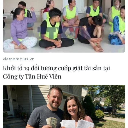
#Hội nghị thượng đỉnh NATO
#Thủ tướng Đức Angela Merkel
#Đối thoại Nga-NATO
#Quốc phòng
Đức
Trung Quốc
vietnamplus.vn
Theo dõi VietnamPlus
Khởi tố 19 đối tượng cướp giật tài sản tại
Công ty Tân Huê Viên
TIN LIÊN QUAN