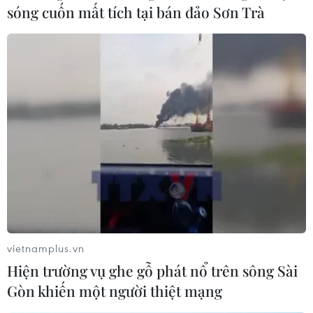
sóng cuốn mất tích tại bán đảo Sơn Trà
Tổng Thư ký NATO phủ nhận về chiến
tranh Lạnh với Trung Quốc
14/06/2021 10:50
Ông Stoltenberg nói: "Chúng tôi sẽ không bước vào một
cuộc Chiến tranh Lạnh mới và Trung Quốc không phải
là đối thủ cũng không phải là kẻ thù của chúng tôi."
vietnamplus.vn
Hiện trường vụ ghe gỗ phát nổ trên sông Sài
Gòn khiến một người thiệt mạng