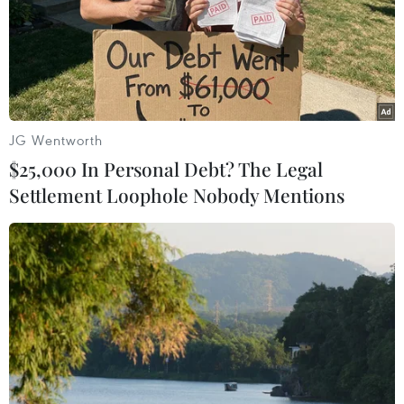
JG Wentworth
$25,000 In Personal Debt? The Legal
Settlement Loophole Nobody Mentions
Chương trình cải cách là trọng tâm Hội
nghị thượng đỉnh NATO
13/06/2021 23:51
Phát biểu trong cuộc họp báo mới đây, Tổng Thư ký
NATO, Jens Stoltenberg khẳng định đề xuất cải cách
NATO 2030 sẽ là trọng tâm nghị sự của hội nghị.