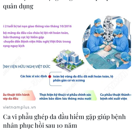
quân dụng
Tàu chở hàng của Thổ Nhĩ Kỳ bị tấn
công trên Biển Đen
04/08/2026 05:54
Vì sao Google khiến Mỹ và
EU đối đầu về chủ quyền số?
04/08/2026 04:13
Máy bay chở khách nội địa đầu tiên
vietnamplus.vn
của Nga hoàn tất chuyến bay thử
Ca vi phẫu ghép da đầu hiếm gặp giúp bệnh
nghiệm
nhân phục hồi sau 10 năm
04/08/2026 01:25