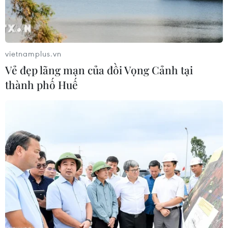
vietnamplus.vn
Vẻ đẹp lãng mạn của đồi Vọng Cảnh tại
thành phố Huế
Mỹ tiết lộ sáng kiến an ninh mới ''đầy
tham vọng'' của NATO
14/06/2021 02:33
Nhà Trắng cho biết “Khái niệm Chiến lược” mới của