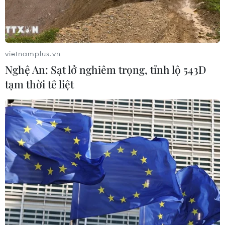
vietnamplus.vn
Nghệ An: Sạt lở nghiêm trọng, tỉnh lộ 543D
tạm thời tê liệt