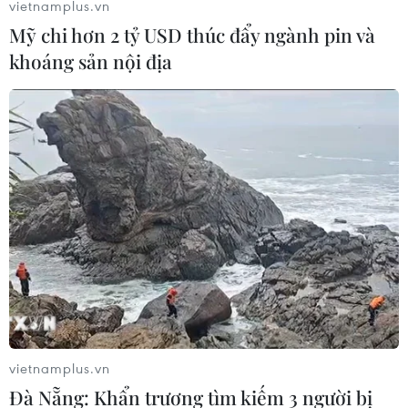
vietnamplus.vn
quan hệ xuyên Đại Tây Dương
Mỹ chi hơn 2 tỷ USD thúc đẩy ngành pin và
14/06/2021 03:16
khoáng sản nội địa
Hội nghị thượng đỉnh NATO-Mỹ nhằm mục đích lật
sang trang mới sau 4 năm căng thẳng với người tiền
nhiệm của ông Biden là Donald Trump, vị tổng thống đã
làm lung lay niềm tin vào liên minh phương Tây.
vietnamplus.vn
Đà Nẵng: Khẩn trương tìm kiếm 3 người bị