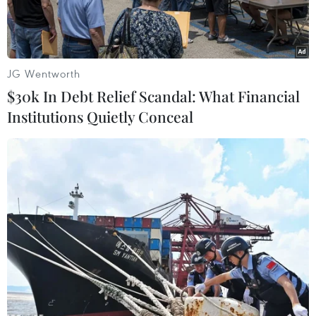
JG Wentworth
$30k In Debt Relief Scandal: What Financial
Institutions Quietly Conceal
Thủ tướng Đức Angela Merkel. (Nguồn: AFP/TTXVN)
Tại Hội nghị thượng đỉnh NATO ngày 14/6, các
nước NATO đã thảo luận về nhiều vấn đề, trong
đó có mối quan hệ với Trung Quốc.