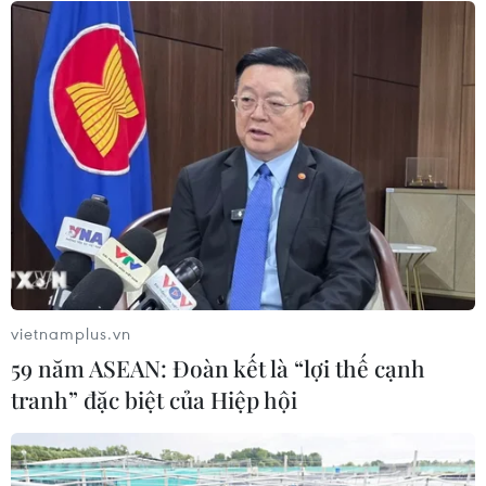
Xem thêm
CƠ QUAN CHỦ QUẢN: THÔNG TẤN XÃ VIỆT NAM
Tổng Biên tập: TRẦN TIẾN DUẨN
Phó Tổng Biên tập: NGUYỄN THỊ TÁM, KHÚC THANH
THỦY
vietnamplus.vn
59 năm ASEAN: Đoàn kết là “lợi thế cạnh
Sở hữu trí tuệ
Quy định sử dụng
tranh” đặc biệt của Hiệp hội
RSS
Hỗ trợ
Ngôn ngữ
TTXVN