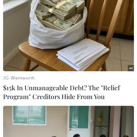
có 59 binh sỹ thiệt mạng, trong đó có 35 người
thiệt mạng trong các vụ tấn công hoặc trong
giao tranh. Đức gần đây là nước đóng góp số
binh sỹ lớn thứ hai cho NATO, sau Mỹ./.
(TTXVN/Vietnam+)
JG Wentworth
$15k In Unmanageable Debt? The "Relief
Program" Creditors Hide From You