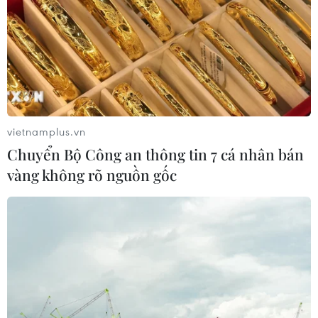
vietnamplus.vn
Chuyển Bộ Công an thông tin 7 cá nhân bán
vàng không rõ nguồn gốc
TIN CÙNG CHUYÊN MỤC
Xe tải va chạm xe máy tại Đắk Lắk
làm hai người thương vong
08/08/2026 14:58