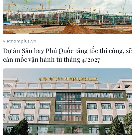
Chuyển Bộ Công an thông tin 7 cá
nhân bán vàng không rõ nguồn gốc
08/08/2026 14:37
vietnamplus.vn
Olympic Trí tuệ nhân
Dự án Sân bay Phú Quốc tăng tốc thi công, sẽ
tạo quốc tế 2026: 7/8 học sinh Việt
cán mốc vận hành từ tháng 4/2027
Nam đoạt huy chương
08/08/2026 14:24
Áp thấp nhiệt đới đã suy yếu thành
một vùng áp thấp
08/08/2026 14:19
Thứ trưởng Phan Thị Thắng thăm,