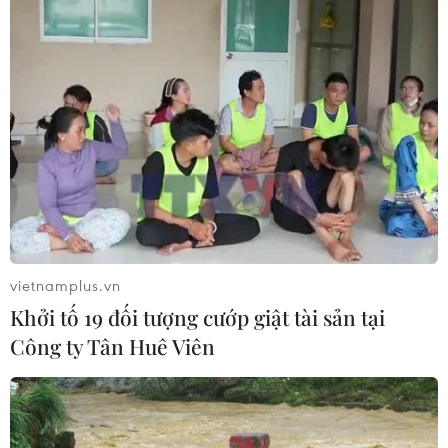
08/08/2026 08:45
Vùng 3 Hải quân cứu thành công 1
nạn nhân bị sóng cuốn tại Mũi Nghê
08/08/2026 08:43
Điều bình dị "xây" thành phố Cảng
thịnh vượng, bền vững
08/08/2026 08:25
vietnamplus.vn
Khởi tố 19 đối tượng cướp giật tài sản tại
Công ty Tân Huê Viên
Đà Nẵng: Khẩn trương tìm kiếm 3
người bị sóng cuốn mất tích tại bán
đảo Sơn Trà
08/08/2026 07:13