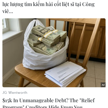
lực lượng tìm kiếm hài cốt liệt sĩ tại Công
viê…
#Quảng Nam Đảo Lý Sơn
#Ngư dân
#Tàu cá
#Chìm tàu
Quảng Ngãi
Theo dõi VietnamPlus
TIN LIÊN QUAN
JG Wentworth
$15k In Unmanageable Debt? The "Relief
Program" Creditors Hide From You