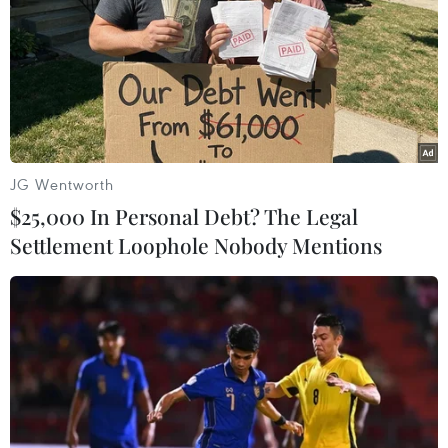
Kiên Giang: Kịp thời cứu một ngư dân bị
đột quỵ trên biển
21/04/2020 04:13
Bệnh nhân Lê Văn Tuấn Em (47 tuổi), ngụ tại huyện Hòn
Đất, tỉnh Kiên Giang, khi đang đánh bắt trên tàu cá KG
94005 TS thì bị đột quỵ, co giật, khó thở, không nói
JG Wentworth
chuyện được.
$25,000 In Personal Debt? The Legal
Settlement Loophole Nobody Mentions