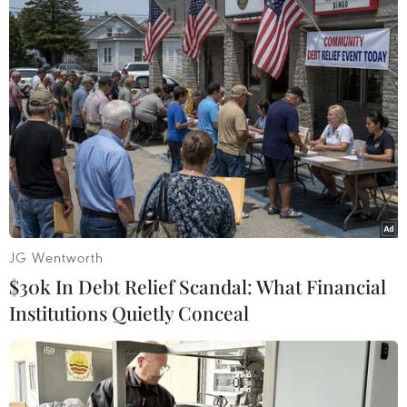
JG Wentworth
$30k In Debt Relief Scandal: What Financial
Institutions Quietly Conceal
Phú Yên: Truy tìm tàu chở hàng đâm chìm
tàu cá rồi bỏ chạy
12/04/2020 12:59