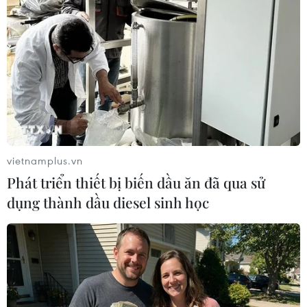
Tàu cá mang biển kiểm soát PY 40087 TS đang đánh
bắt hải sản tại vùng biển Bình Định thì bất ngờ va chạm
với một tàu chở hàng đang lưu thông theo hướng Bắc-
Nam khiến tàu cá bị chìm.
vietnamplus.vn
Phát triển thiết bị biến dầu ăn đã qua sử
dụng thành dầu diesel sinh học