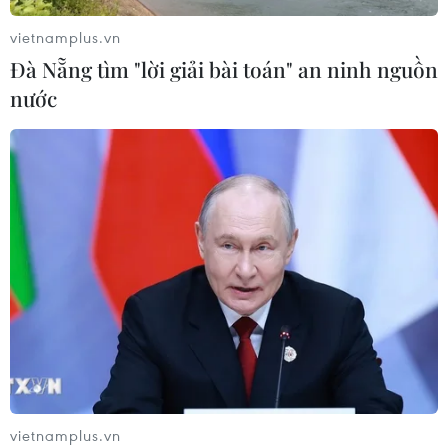
Sở hữu trí tuệ
Quy định sử dụng
vietnamplus.vn
RSS
Hỗ trợ
Đà Nẵng tìm "lời giải bài toán" an ninh nguồn
Ngôn ngữ
TTXVN
nước
Dịch vụ tin
Quảng cáo
Liên hệ
Giấy phép số: 1374/GP-BTTTT do Bộ Thông tin và Truyền thông
cấp ngày 11/9/2008.
Quảng cáo: Phó TBT Nguyễn Thị Tám: 093.5958688, Email:
tamvna@gmail.com
Điện thoại: (024) 39411349 - (024) 39411348, Fax: (024)
39411348
Email:
vietnamplus2008@gmail.com
vietnamplus.vn
© Bản quyền thuộc về VietnamPlus, TTXVN. Cấm sao chép dưới