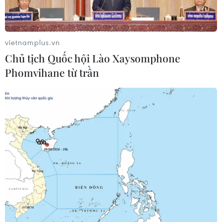
vietnamplus.vn
Chủ tịch Quốc hội Lào Xaysomphone
Phomvihane từ trần
Xác định được tàu hàng đâm chìm tàu cá
trên vùng biển Bình Định
26/04/2020 04:33
Thuyền trưởng tàu Pacific Express Sai Gon, Bùi Tiến
Dũng đã ký biên bản xác nhận đã va quệt với tàu cá PY
40087-TS dẫn đến tàu này bị chìm tại vùng biển Quy
Nhơn, tỉnh Bình Định.