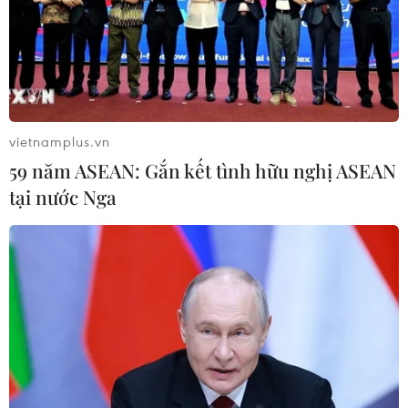
TIN LIÊN QUAN
vietnamplus.vn
59 năm ASEAN: Gắn kết tình hữu nghị ASEAN
tại nước Nga
Cửa khẩu Quốc tế Móng Cái tạm dừng
thông thương hàng hóa từ ngày 10/2
06/02/2024 04:36
Cặp Cửa khẩu Quốc tế Móng Cái (Việt Nam)-Đông