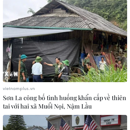
khẩu Quốc tế Móng Cái-
Đông Hưng
Hoạt động du lịch biên giới qua cặp Cửa khẩu
Quốc tế Móng Cái-Đông Hưng cần có những giải
pháp, định hướng để thúc đẩy hơn nữa hoạt động
du lịch biên giới, kích cầu thu hút khách quốc tế.
(TTXVN/Vietnam+)
vietnamplus.vn
Sơn La công bố tình huống khẩn cấp về thiên
tai với hai xã Muổi Nọi, Nậm Lầu