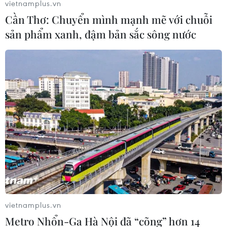
vietnamplus.vn
Cần Thơ: Chuyển mình mạnh mẽ với chuỗi
sản phẩm xanh, đậm bản sắc sông nước
Thúc đẩy hoạt động du lịch biên giới qua
Cửa khẩu Quốc tế Móng Cái-Đông Hưng
01/12/2023 07:55
Hoạt động du lịch biên giới qua cặp Cửa khẩu Quốc tế
Móng Cái-Đông Hưng cần có những giải pháp, định
hướng để thúc đẩy hơn nữa hoạt động du lịch biên giới,
kích cầu thu hút khách quốc tế.
vietnamplus.vn
Metro Nhổn-Ga Hà Nội đã “cõng” hơn 14