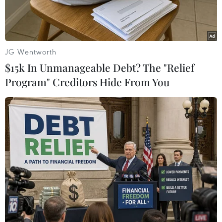
cửa khẩu.
JG Wentworth
$15k In Unmanageable Debt? The "Relief
Program" Creditors Hide From You
Hàng hóa xuất nhập khẩu qua Cửa khẩu Bắc Luân II - Cửa
khẩu Quốc tế Móng Cái. (Ảnh: Văn Đức/TTXVN)
Trưởng ban Quản lý Cửa khẩu Quốc tế Móng Cái
(Quảng Ninh) Trần Bích Ngọc cho biết trong dịp
Tết Nguyên đán Giáp Thìn 2024, lực lượng chức