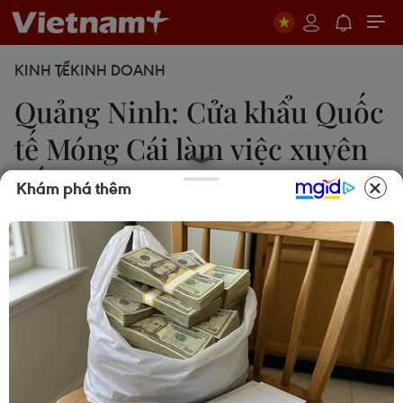
KINH TẾ
KINH DOANH
Quảng Ninh: Cửa khẩu Quốc
tế Móng Cái làm việc xuyên
Tết
Khám phá thêm
Văn Đức
08/02/2024 03:38
Lực lượng chức năng của cặp cửa khẩu quốc tế
Móng Cái (Việt Nam)-Đông Hưng (Trung Quốc) sẽ
làm việc xuyên Tết, phục vụ nhu cầu của người
dân và du khách làm thủ tục xuất nhập cảnh qua