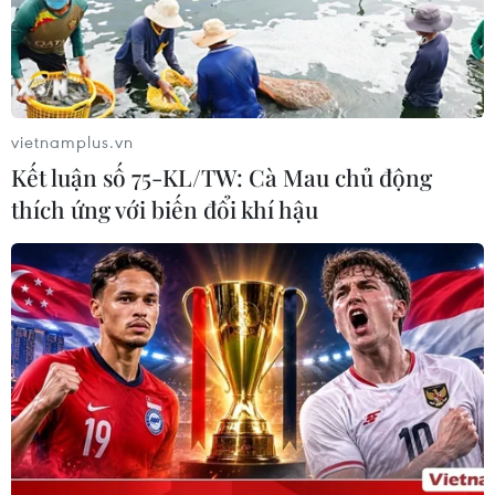
Tây Ninh thúc đẩy bình dân học vụ
số, tạo động lực phát triển kinh tế số
07/08/2026 07:17
vietnamplus.vn
Kết luận số 75-KL/TW: Cà Mau chủ động
Hàn Quốc đầu tư xây “Thung lũng
thích ứng với biến đổi khí hậu
K-Vietnam” gắn với hậu duệ dòng họ
Lý
07/08/2026 06:30
Liên kết "ba nhà": Động lực thúc đẩy
đổi mới sáng tạo và nâng cao chất
lượng FDI
07/08/2026 05:48