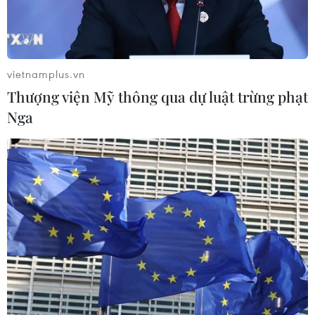
Hưng (Trung Quốc) sẽ tạm dừng làm thủ tục thông quan
hàng hóa từ ngày 10/2 và dự kiến phía Trung Quốc sẽ
cho thông quan hàng hóa từ ngày 12/2.
vietnamplus.vn
Thượng viện Mỹ thông qua dự luật trừng phạt
Nga
Lượng hàng hóa xuất nhập khẩu qua Cửa