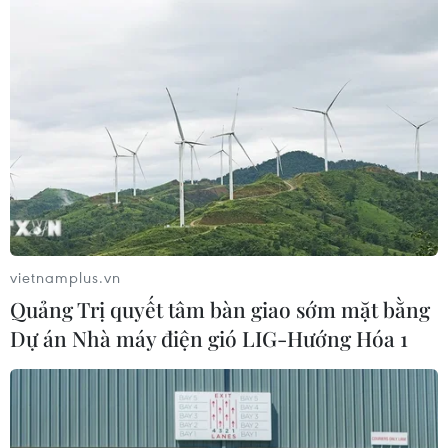
07/08/2026 12:17
Tầm nhìn bán dẫn của Malaysia: Đi
từ thế mạnh sẵn có lên nấc thang giá
trị cao
07/08/2026 11:51
Đồng Nai cần chuyển dịch thu hút
đầu tư sang tổ chức chuỗi giá trị
vietnamplus.vn
07/08/2026 11:18
Quảng Trị quyết tâm bàn giao sớm mặt bằng
Dự án Nhà máy điện gió LIG-Hướng Hóa 1
Có 50 cơ sở kiểm nghiệm được GACC
chấp nhận phục vụ xuất khẩu mít,
sầu riêng