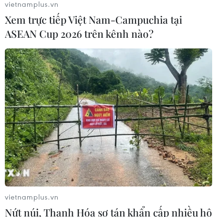
vietnamplus.vn
Xem trực tiếp Việt Nam-Campuchia tại
ASEAN Cup 2026 trên kênh nào?
CƠ QUAN CHỦ QUẢN: THÔNG TẤN XÃ VIỆT NAM
Tổng Biên tập: TRẦN TIẾN DUẨN
Phó Tổng Biên tập: NGUYỄN THỊ TÁM, KHÚC THANH
THỦY
Sở hữu trí tuệ
Quy định sử dụng
RSS
Hỗ trợ
Ngôn ngữ
TTXVN
vietnamplus.vn
Dịch vụ tin
Quảng cáo
Nứt núi, Thanh Hóa sơ tán khẩn cấp nhiều hộ
Liên hệ