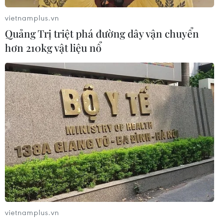
vietnamplus.vn
Quảng Trị triệt phá đường dây vận chuyển
hơn 210kg vật liệu nổ
Phê chuẩn Hiệp định CPTPP thể hiện
mạnh mẽ chủ trương hội nhập quốc tế
05/11/2018 12:43
Hầu hết các đại biểu Quốc hội tán thành sự cần thiết
phê chuẩn Hiệp định CPTPP và cho rằng đây là Hiệp
định thương mại tự do thế hệ mới chất lượng cao, khá
toàn diện.
vietnamplus.vn