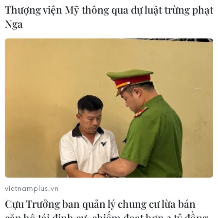
Thượng viện Mỹ thông qua dự luật trừng phạt
Mỹ chi hơn 2 tỷ USD thúc đẩy ngành
Nga
pin và khoáng sản nội địa
08/08/2026 08:16
Chủ sân Azteca lỗ hơn 47 triệu USD vì
World Cup 2026
08/08/2026 06:43
Dữ liệu việc làm Mỹ mở thêm dư địa
cho giá vàng trong tuần qua
08/08/2026 04:29
vietnamplus.vn
Cựu Trưởng ban quản lý chung cư lừa bán
căn hộ tái định cư, chiếm đoạt hơn 2 tỷ đồng