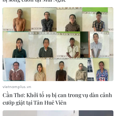
lợi và nghĩa vụ của các nước thành viên trong
bối cảnh Hoa Kỳ rút khỏi Hiệp định TPP.
(Vietnam+)
vietnamplus.vn
Cần Thơ: Khởi tố 19 bị can trong vụ dàn cảnh
cướp giật tại Tân Huê Viên