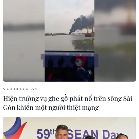
#Kỳ họp thứ 6
#Quốc hội khóa 14
#Hiệp định Toàn diện và Tiến bộ Đối tác Xuyên Thái Bình
Dương
#CPTPP
#Hội nhập kinh tế quốc tế
#Cắt giảm thuế quan
#Thị trường
#Cử tri
#FTA
#Hiệp định thương mại tự do
Theo dõi VietnamPlus
vietnamplus.vn
Hiện trường vụ ghe gỗ phát nổ trên sông Sài
Gòn khiến một người thiệt mạng
TIN LIÊN QUAN