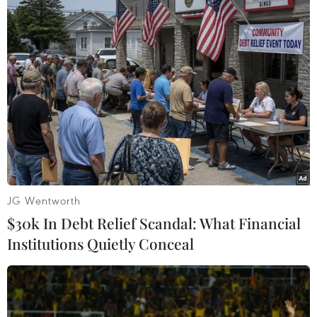
Bản là nền kinh tế lớn thứ ba trên thế giới, vì
vậy, việc tham gia CPTPP về tổng thể là có lợi
cho Việt Nam.
JG Wentworth
$30k In Debt Relief Scandal: What Financial
Institutions Quietly Conceal
Bộ trưởng Bộ Công Thương Trần Tuấn Anh tại diễn đàn quốc
hội. (Ảnh: quochoi.gov.vn)
Cơ hội tham gia chuỗi cung ứng