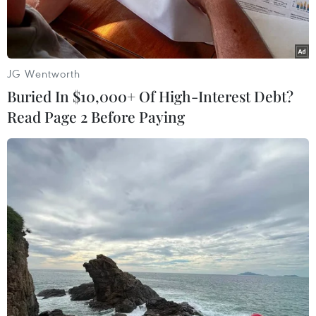
Dương.
JG Wentworth
Buried In $10,000+ Of High-Interest Debt?
Read Page 2 Before Paying
Kỳ họp thứ 6, Quốc hội khóa 14. (Ảnh: Đức Duy/Vietnam+)
Chiều 12/11, với 469 phiếu tán thành, tương
đương 96,70%, Kỳ họp thứ 6, Quốc hội khóa 14
đã biểu quyết thông qua Nghị quyết phê chuẩn