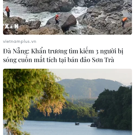
vietnamplus.vn
Đà Nẵng: Khẩn trương tìm kiếm 3 người bị
sóng cuốn mất tích tại bán đảo Sơn Trà