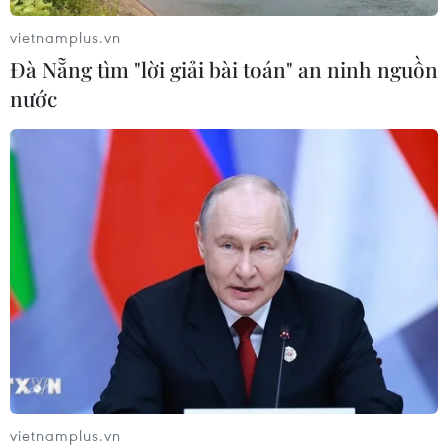
vietnamplus.vn
Chuyên gia Nhật Bản nói Việt Nam
Đà Nẵng tìm "lời giải bài toán" an ninh nguồn
nên ưu tiên sản xuất và đóng gói chip
nước
bán dẫn
08/08/2026 13:28
Nông sản Việt Nam còn nhiều dư địa
tại thị trường Algeria
08/08/2026 12:55
Động lực mới cho hợp tác thương
mại Việt Nam-Australia
08/08/2026 12:20
vietnamplus.vn