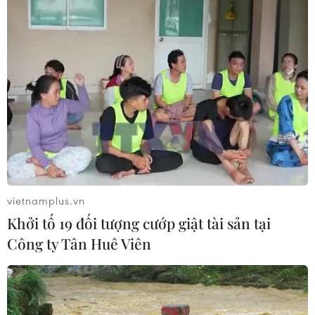
vietnamplus.vn
Khởi tố 19 đối tượng cướp giật tài sản tại
Công ty Tân Huê Viên