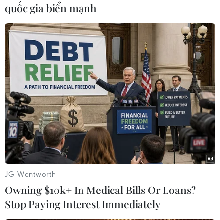
quốc gia biển mạnh
Y tế thôn bản kiểm tra tư vấn dinh dưỡng trẻ em cho đồng bào
dân tộc Bru-Vân Kiều tại huyện Lệ Thủy, tỉnh Quảng Bình. (Ảnh:
Dương Ngọc/TTXVN)
Nguyên nhân chính của những hạn chế, tồn tại
trên do một số cơ chế, chính sách về dân số
JG Wentworth
chậm được bổ sung, hoàn thiện; việc tổ chức
Owning $10k+ In Medical Bills Or Loans?
thực hiện chưa kịp thời, hiệu quả; đầu tư nguồn
Stop Paying Interest Immediately
lực, nhân lực làm công tác dân số chưa tương