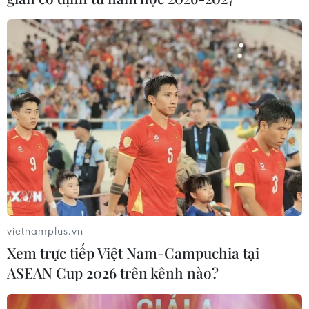
#chính sách dân số
#Chỉ thị số 27/CT-TTg
#Bộ Y tế
#duy trì mức sinh thay thế
#Luật Dân số
#công tác dân số
Theo dõi VietnamPlus
vietnamplus.vn
TIN LIÊN QUAN
Xem trực tiếp Việt Nam-Campuchia tại
ASEAN Cup 2026 trên kênh nào?