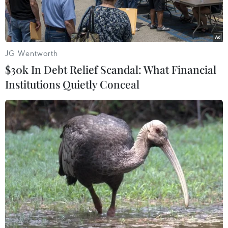
JG Wentworth
$30k In Debt Relief Scandal: What Financial
Institutions Quietly Conceal
Phòng chăm sóc trẻ sơ sinh, sử dụng công nghệ hiện đại chiếu
tia Plasma vùng rốn tại Khoa Sản thường A3, Bệnh viện Phụ Sản
Hà Nội. (Ảnh: Minh Quyết/TTXVN)
Phó Thủ tướng Lê Thành Long vừa ký Chỉ thị số
27/CT-TTg ngày 15/8/2024 của Thủ tướng Chính
phủ về tăng cường thực hiện công tác dân số