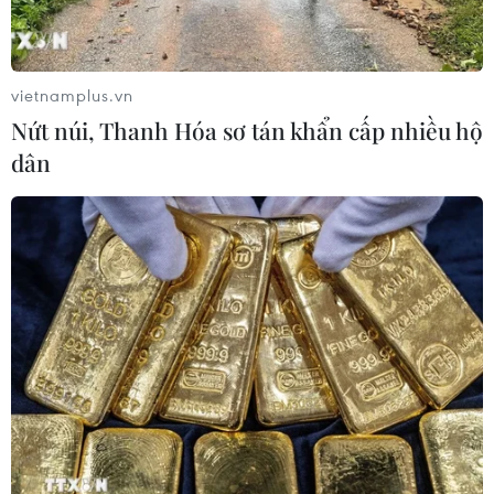
vietnamplus.vn
Nứt núi, Thanh Hóa sơ tán khẩn cấp nhiều hộ
dân