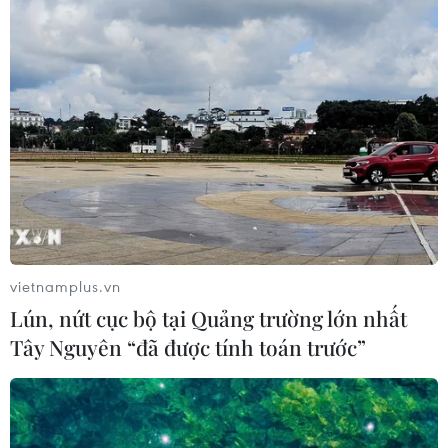
07/08/2026 10:19
Lào Cai: Đứt gãy 30m đường
tỉnh 161 sau mưa lớn, giao thông bị
chia cắt
07/08/2026 10:08
Đã xác định phương tiện khiến hàng
loạt ôtô thủng lốp trên cao tốc Bắc-
Nam
vietnamplus.vn
07/08/2026 10:03
Lún, nứt cục bộ tại Quảng trường lớn nhất
Tây Nguyên “đã được tính toán trước”
An Giang: Kịp thời hỗ trợ các hộ dân
bị cháy nhà tại xóm Chăm La Ma
07/08/2026 09:52