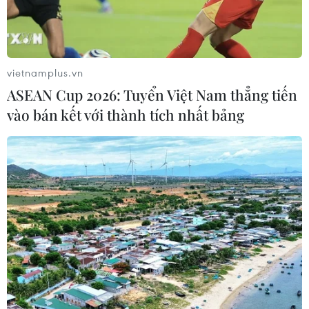
vietnamplus.vn
ASEAN Cup 2026: Tuyển Việt Nam thẳng tiến
vào bán kết với thành tích nhất bảng
Một bài viết tuyên truyền về công tác dân số đăng trên Báo Điện
tử VietnamPlus của Thông tấn xã Việt Nam. (Ảnh chụp màn
hình)
Các bộ, cơ quan ngang bộ, cơ quan thuộc Chính
phủ trong phạm vi, chức năng, nhiệm vụ, quyền
hạn được giao tổ chức triển khai thực hiện hiệu
quả chủ trương, chính sách của Đảng, pháp luật
của Nhà nước về công tác dân số.
Ban Chỉ đạo Quốc gia Dân số và Phát triển tăng