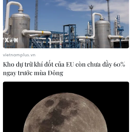
năm 2019 sẽ mang lại nguồn dữ liệu trung thực cho xây
dựng chính sách.
vietnamplus.vn
Kho dự trữ khí đốt của EU còn chưa đầy 60%
ngay trước mùa Đông
Kiến nghị sửa đổi các quy định về xử lý vi