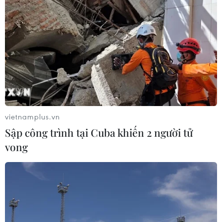
vietnamplus.vn
Sập công trình tại Cuba khiến 2 người tử
vong
Tổng điều tra dân số và nhà ở: Nguồn dữ
liệu xây dựng chính sách
13/04/2019 03:11
Ông Nguyễn Bích Lâm, Tổng cục trưởng Tổng cục
Thống kê, cho rằng cuộc tổng điều tra dân số và nhà ở