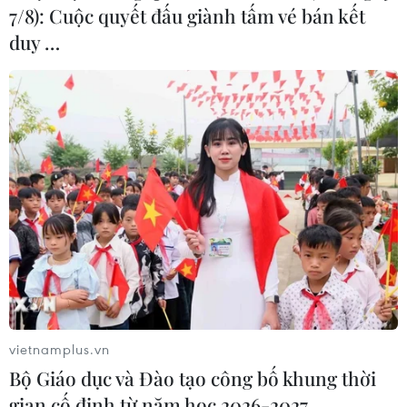
7/8): Cuộc quyết đấu giành tấm vé bán kết
cơ bản của con người vào vị trí
duy …
trung tâm.
(Vietnam+)
vietnamplus.vn
Bộ Giáo dục và Đào tạo công bố khung thời
gian cố định từ năm học 2026-2027