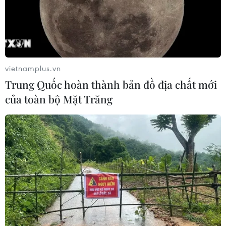
phạm chính sách dân số
08/01/2018 04:42
Chương trình hành động của Chính phủ sẽ rà soát, kiến
nghị điều chỉnh hoặc bãi bỏ các quy định về xử lý vi
phạm trong công tác dân số không phù hợp với quy
vietnamplus.vn
định của pháp luật.
Trung Quốc hoàn thành bản đồ địa chất mới
của toàn bộ Mặt Trăng