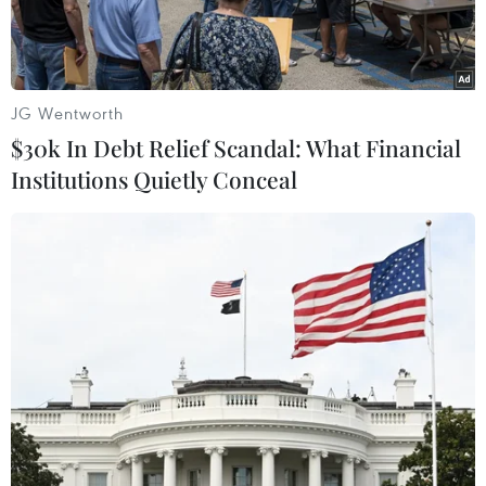
phát triển một mẫuthiết bị sử dụng loại màn
đặc biệt này để ra mắt vào cuối năm nay.
Tuy nhiên, tới giờ thì trang ETNews cho biết
JG Wentworth
rằng hãng công nghệ Hàn Quốcsẽ hoãn sản xuất
$30k In Debt Relief Scandal: What Financial
hàng loạt đối với màn hình AMOLED uốn dẻo
Institutions Quietly Conceal
sang năm sau.
Sở dĩ Samsung có quyết định như vậy là để
chuẩn bị nâng cao năng lực sảnxuất loại sản
phẩm này, từ 56.000 đơn vị sản phẩm mỗi tháng
lên khoảng 64.000.
Ngoài ra, ETNews còn tiết lộ rằng chính sự
thành công của những thiết bịnhư Galaxy S III
là nguyên nhân khác khiến cho Samsung không