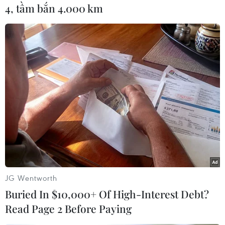
4, tầm bắn 4.000 km
TIN CÙNG CHUYÊN MỤC
Google Wallet cho phép phụ huynh
thiết lập số dư an toàn của con cái
06/08/2026 23:44
ChatGPT cung cấp tính năng chat
không giới hạn cho người dùng miễn
phí
JG Wentworth
06/08/2026 23:32
Buried In $10,000+ Of High-Interest Debt?
Read Page 2 Before Paying
Phát hiện lỗ hổng bảo mật nghiêm