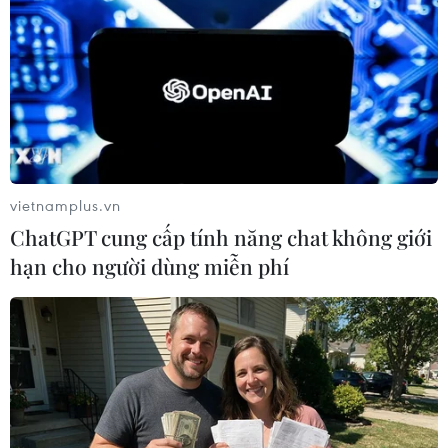
06/08/2026 06:40
Doanh thu AI của Microsoft phụ
thuộc phần lớn vào đối tác OpenAI
06/08/2026 06:31
vietnamplus.vn
Tây Ninh: Tạo điều kiện hình thành
ChatGPT cung cấp tính năng chat không giới
doanh nghiệp công nghệ chiến lược
hạn cho người dùng miễn phí
06/08/2026 04:45
Việt Nam hướng tới làm
chủ 10 công nghệ lõi vào năm 2030
06/08/2026 04:38