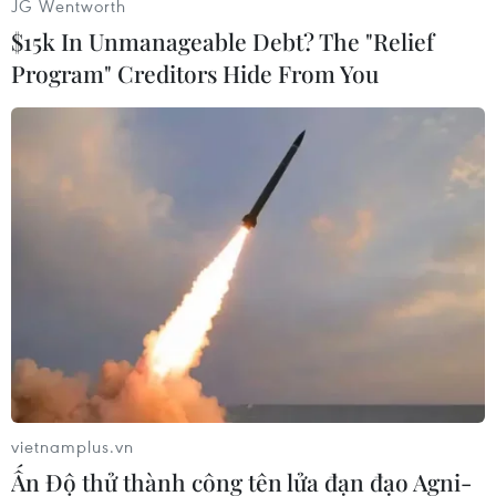
JG Wentworth
$15k In Unmanageable Debt? The "Relief
Program" Creditors Hide From You
#Hàn Quốc
#Samsung
#Màn hình AMOLED
#Galaxy S III
Hàn Quốc
Theo dõi VietnamPlus
vietnamplus.vn
Ấn Độ thử thành công tên lửa đạn đạo Agni-