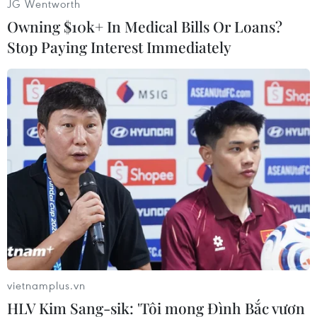
JG Wentworth
Owning $10k+ In Medical Bills Or Loans?
Stop Paying Interest Immediately
#Jelly Bean
#Samsung Galaxy S III
#Hệ điều hành
#Nhà mạng
Theo dõi VietnamPlus
vietnamplus.vn
HLV Kim Sang-sik: 'Tôi mong Đình Bắc vươn