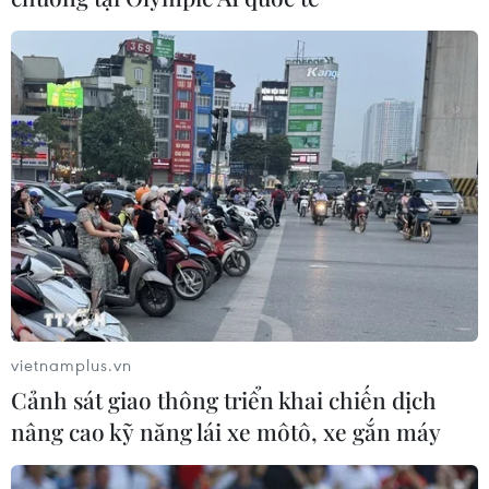
Hưởng ứng Ngày An
ninh mạng Việt Nam: Những thông
điệp thiết thực về an toàn số
05/08/2026 22:58
Ngoại giao khoa học-
công nghệ trở thành trụ cột mới của
nền đối ngoại Việt Nam
05/08/2026 14:56
vietnamplus.vn
Cảnh sát giao thông triển khai chiến dịch
Xem thêm
nâng cao kỹ năng lái xe môtô, xe gắn máy