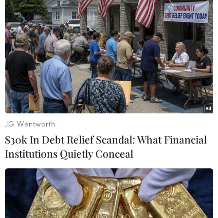
Tây Ninh thúc đẩy bình dân học vụ
số, tạo động lực phát triển kinh tế số
07/08/2026 07:17
"Doanh nghiệp phải là lực lượng
nòng cốt phát triển công nghệ chiến
lược"
JG Wentworth
07/08/2026 07:09
$30k In Debt Relief Scandal: What Financial
Institutions Quietly Conceal
Meta bồi thường gần 600 triệu USD
vì gây tổn hại sức khỏe tâm thần trẻ
em
07/08/2026 04:28