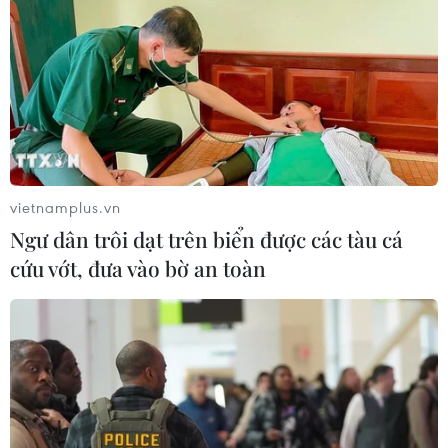
US Open 2024: Djokovic thắng chóng
vánh, thêm nhiều hạt giống bị loại
29/08/2024 04:21
Hàng loạt tay vợt hạt giống bị loại
vietnamplus.vn
ngay từ vòng 1 US Open 2024
Ngư dân trôi dạt trên biển được các tàu cá
28/08/2024 04:18
cứu vớt, đưa vào bờ an toàn
Xem thêm