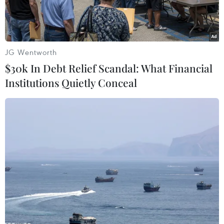
JG Wentworth
$30k In Debt Relief Scandal: What Financial
Institutions Quietly Conceal
Wawrinka lần đầu lên ngôi tại một giải Grand Slam
Trận chung kết Australian Open đã chứng kiến
điều kỳ diệu mang tên Stanislas Wawrinka khi
tay vợt người Thụy Sỹ dù được đánh giá thấp
hơn nhưng đã nhanh chóng hạ gục "tượng đài"