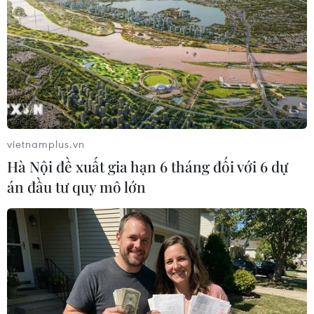
ai làm được
26/01/2014 12:47
Wawrinka là người đầu tiên trong vòng 21 năm qua
đánh bại được cả hạt giống số 1 lẫn số 2 tại một giải
Grand Slam kể từ sau Sergui Bruguera ở French Open
năm 1993.
vietnamplus.vn
Hà Nội đề xuất gia hạn 6 tháng đối với 6 dự
án đầu tư quy mô lớn