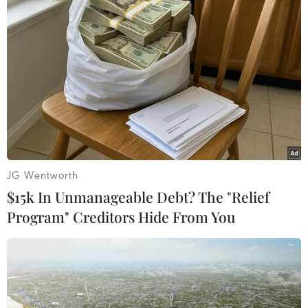
TIN LIÊN QUAN
JG Wentworth
$15k In Unmanageable Debt? The "Relief
Program" Creditors Hide From You
Wawrinka làm được điều mà 21 năm chưa