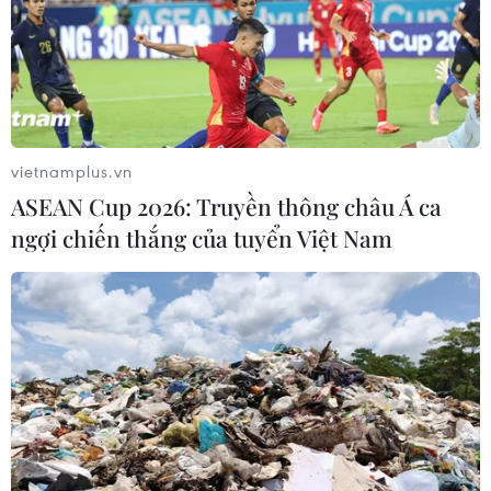
vietnamplus.vn
ASEAN Cup 2026: Truyền thông châu Á ca
ngợi chiến thắng của tuyển Việt Nam
TIN CÙNG CHUYÊN MỤC
EU triển khai mạng vệ tinh riêng,
củng cố chủ quyền số
08/08/2026 04:15