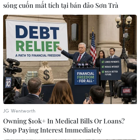
sóng cuốn mất tích tại bán đảo Sơn Trà
#AAG
#cáp quang
#đường truyền internet
#tết nguyên đán
JG Wentworth
Owning $10k+ In Medical Bills Or Loans?
Stop Paying Interest Immediately
Theo dõi VietnamPlus