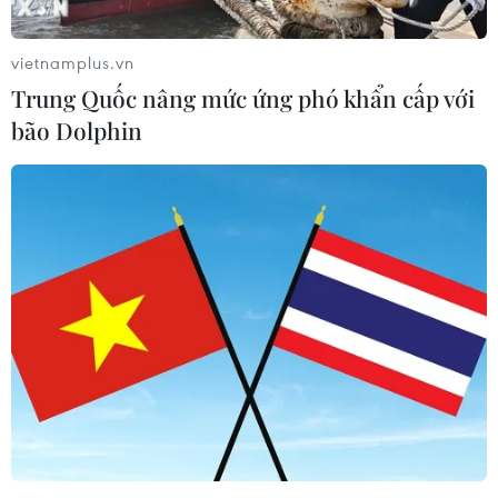
vietnamplus.vn
Trung Quốc nâng mức ứng phó khẩn cấp với
bão Dolphin
Nhà mạng nỗ lực đảm bảo Internet sau sự
cố 3 tuyến cáp quang biển
25/12/2019 06:26