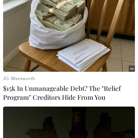
Đứt cáp biển Liên Á, Internet Việt Nam đi
quốc tế bị ảnh hưởng
12/01/2019 03:41
Sáng ngày 10/01, hệ thống cáp quang biển Liên Á (Intra
Asia - IA) gặp sự cố khiến dung lượng kết nối Internet
của Viettel từ Việt Nam đi Singapore, Hong Kong và Mỹ
bị sụt giảm.
JG Wentworth
$15k In Unmanageable Debt? The "Relief
Program" Creditors Hide From You