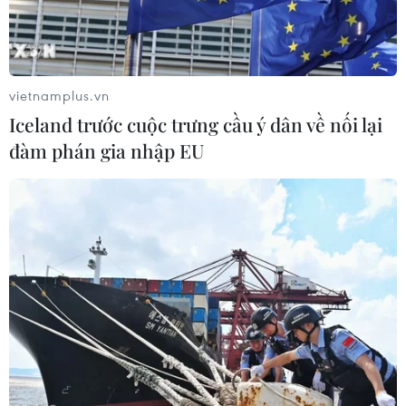
vietnamplus.vn
Iceland trước cuộc trưng cầu ý dân về nối lại
đàm phán gia nhập EU
3 tuyến cáp quang biển gặp sự cố ảnh
hưởng đến Internet Việt Nam
24/12/2019 01:53
Cả ba tuyến cáp quang biển AAG, IA và AAE-1 đều
đang gặp sự cố gây ảnh hưởng không nhỏ đến tốc độ
truy cập internet của người dùng tại Việt Nam.