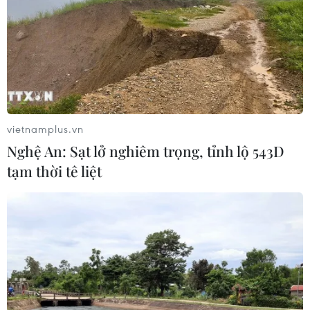
06/08/2026 06:31
Tây Ninh: Tạo điều kiện hình thành
doanh nghiệp công nghệ chiến lược
06/08/2026 04:45
vietnamplus.vn
Nghệ An: Sạt lở nghiêm trọng, tỉnh lộ 543D
Việt Nam hướng tới làm
tạm thời tê liệt
chủ 10 công nghệ lõi vào năm 2030
06/08/2026 04:38
Ngày An ninh mạng Việt Nam: Kiến
tạo không gian mạng an toàn, nhân
văn