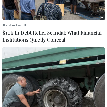
JG Wentworth
$30k In Debt Relief Scandal: What Financial
Institutions Quietly Conceal
(Ảnh minh họa: Minh Quyết/TTXVN)
Ngày 8/1, thông tin từ đơn vị cung cấp Internet
(ISP) cho Việt Nam chia sẻ lịch sửa chữa tuyến
cáp quang biển kết nối Đông Nam Á với Hoa Kỳ
(Asia-America Gateway, gọi tắt là tuyến cáp
AAG) trên nhánh S1H dự kiến sẽ sửa xong vào