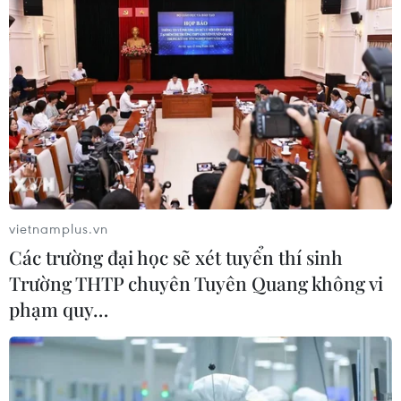
vietnamplus.vn
Các trường đại học sẽ xét tuyển thí sinh
Trường THTP chuyên Tuyên Quang không vi
G7 nhất trí tăng cường hỗ trợ các nước
phạm quy…
đang phát triển
20/05/2023 07:41
G7 nhấn mạnh tính cấp thiết của việc củng cố chuỗi