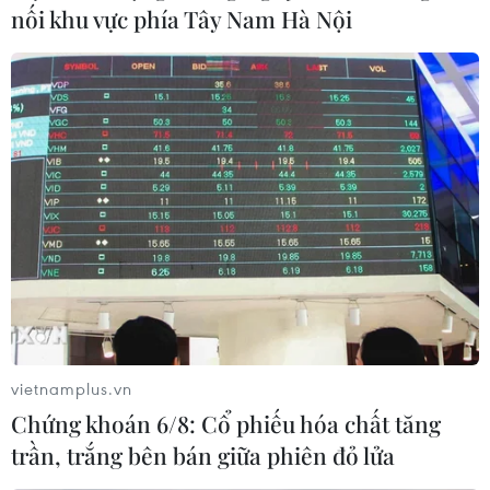
nối khu vực phía Tây Nam Hà Nội
Thông tin cơ bản về nhóm
G7 và sự tham gia của Việt Nam
19/05/2023 23:28
G7 là một liên minh gồm 7 nước có nền công nghiệp
tiên tiến: Anh, Mỹ, Đức, Nhật Bản, Pháp, Canada và
Italy, đóng vai trò quan trọng trong việc định hình và
củng cố cấu trúc và quản trị toàn cầu.
vietnamplus.vn
Chứng khoán 6/8: Cổ phiếu hóa chất tăng
trần, trắng bên bán giữa phiên đỏ lửa