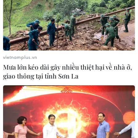
tuyên bố chung
20/05/2023 10:54
Trong tuyên bố chung, các nhà lãnh đạo G7 nhấn mạnh
mong muốn “quan hệ ổn định và mang tính xây dựng”
với Bắc Kinh, đồng thời phản đối “các hoạt động quân
sự hóa” tại khu vực châu Á-Thái Bình Dương.
vietnamplus.vn
Mưa lớn kéo dài gây nhiều thiệt hại về nhà ở,
giao thông tại tỉnh Sơn La