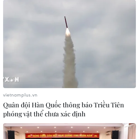
Lễ đón Thủ tướng Phạm Minh
Chính dự Hội nghị thượng đỉnh G7 mở
rộng
20/05/2023 07:16
vietnamplus.vn
Chiều 20/5/2023, tại Hiroshima, Nhật Bản, Thủ tướng
Quân đội Hàn Quốc thông báo Triều Tiên
Nhật Bản Kishida Fumio đón Thủ tướng Phạm Minh
phóng vật thể chưa xác định
Chính và Trưởng đoàn các nước tham dự Hội nghị
thượng đỉnh Nhóm G7 mở rộng.