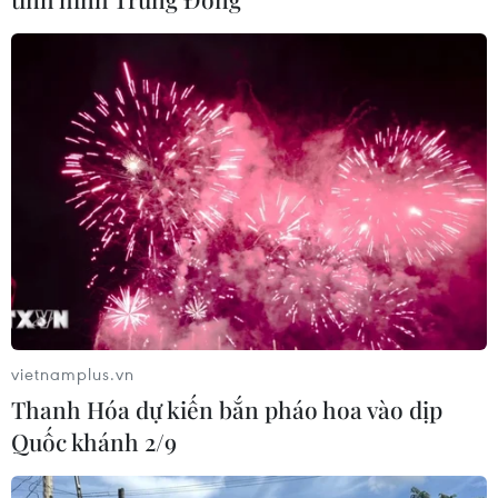
Alphabet cải tổ hàng ngũ lãnh đạo
giữa cuộc đua AGI
06/08/2026 04:22
Doanh nghiệp Trung Quốc đánh giá
cao triển vọng hợp tác cơ giới hóa
nông nghiệp với Việt Nam
06/08/2026 04:14
Thống đốc Fed khuyến nghị tăng lãi
suất nếu lạm phát không sớm hạ
vietnamplus.vn
nhiệt
Thanh Hóa dự kiến bắn pháo hoa vào dịp
06/08/2026 03:46
Quốc khánh 2/9
Sản lượng vàng của Trung Quốc