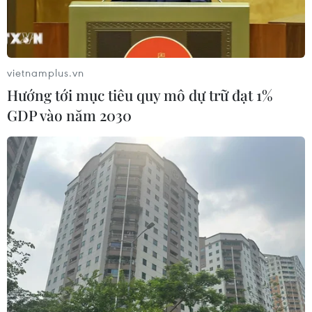
vững.
vietnamplus.vn
Hướng tới mục tiêu quy mô dự trữ đạt 1%
GDP vào năm 2030
Thủ tướng Phạm Minh Chính tại một phiên thảo luận. (Ảnh:
Dương Giang/TTXVN)
Theo đặc phái viên TTXVN, trong chương trình
Hội nghị thượng đỉnh Nhóm các nước công