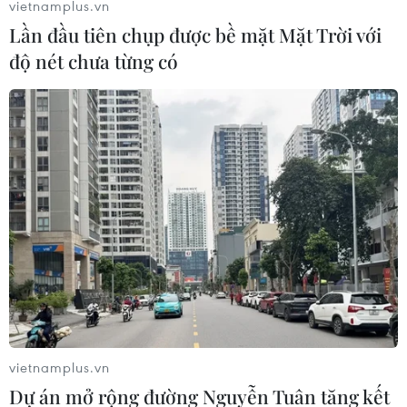
vietnamplus.vn
Lần đầu tiên chụp được bề mặt Mặt Trời với
Theo dõi VietnamPlus
độ nét chưa từng có
TIN LIÊN QUAN
vietnamplus.vn
Dự án mở rộng đường Nguyễn Tuân tăng kết