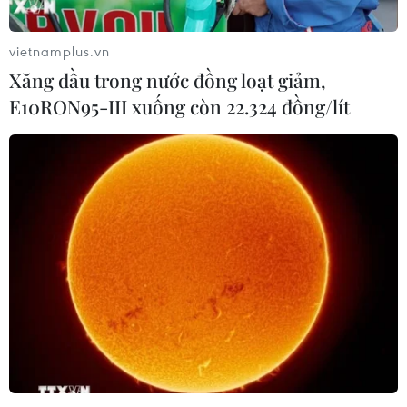
vietnamplus.vn
Xăng dầu trong nước đồng loạt giảm,
E10RON95-III xuống còn 22.324 đồng/lít
#Thủ tướng Phạm Minh Chính
#G7 mở rộng
#biến đổi khí hậu
#chuyển đổi năng lượng
#bảo vệ môi trường