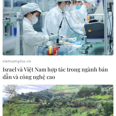
cung ứng cho các nguyên liệu công nghiệp, như chất
bán dẫn, và thực hiện các biện pháp cần thiết để chống
lại các hạn chế thương mại đơn phương.
vietnamplus.vn
Israel và Việt Nam hợp tác trong ngành bán
dẫn và công nghệ cao
Hội nghị thượng đỉnh G7 tai Hiroshima ra