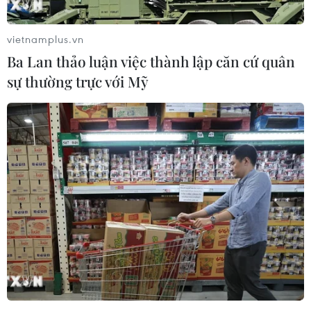
vietnamplus.vn
Ba Lan thảo luận việc thành lập căn cứ quân
sự thường trực với Mỹ
#thượng đỉnh G7
#xung đột tại ukraine
#trừng phạt nga
#trí tuệ nhân tạo
#phát thải khí
Nhật Bản
Theo dõi VietnamPlus