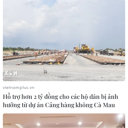
Lãnh đạo các nước kêu gọi loại bỏ dần
nhiên liệu hóa thạch
19/05/2023 13:07
Lãnh đạo các nước ngoài G7 cũng cho rằng các nước
công nghiệp phát triển cần hỗ trợ những nỗ lực nhằm
xây dựng các mục tiêu toàn cầu mới để thúc đẩy năng
lượng tái tạo và sử dụng năng lượng hiệu quả.
vietnamplus.vn
Hỗ trợ hơn 2 tỷ đồng cho các hộ dân bị ảnh
hưởng từ dự án Cảng hàng không Cà Mau