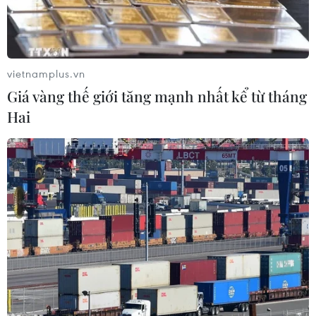
Bình Dương.
vietnamplus.vn
Giá vàng thế giới tăng mạnh nhất kể từ tháng
Hai
Lãnh đạo các nước G7 chụp ảnh chung tại hội nghị thượng đỉnh
ở Hiroshima, Nhật Bản, ngày 20/5/2023. (Ảnh: Kyodo/TTXVN)
Ngày 20/5, các nhà lãnh đạo Nhóm các nước
công nghiệp phát triển (G7) đã ra tuyên bố
chung tại hội nghị thượng đỉnh ở Hiroshima
(Nhật Bản), trong đó để ngỏ cánh cửa hợp tác