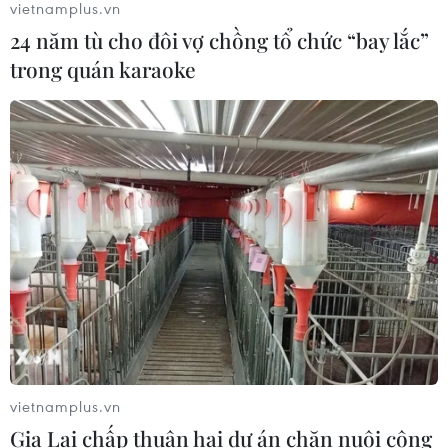
vietnamplus.vn
05/08/2026 15:29
24 năm tù cho đôi vợ chồng tổ chức “bay lắc”
trong quán karaoke
Tổng thống Nga thay đổi vị
trí các chỉ huy tại mặt trận Ukraine
05/08/2026 15:26
Đâm dao ở trung tâm London, một
nữ nghi phạm bị bắt giữ
05/08/2026 15:07
Israel và Liban không đạt tiến triển
trong ngày đàm phán đầu tiên
vietnamplus.vn
05/08/2026 15:01
Gia Lai chấp thuận hai dự án chăn nuôi công