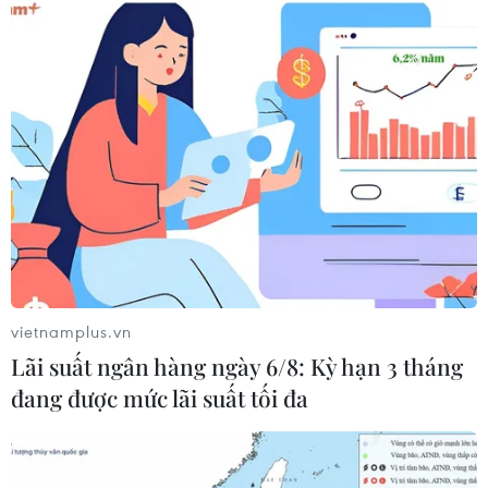
Nga.
Tuyên bố chung nêu rõ: "Chúng tôi nhấn mạnh
vai trò quan trọng của việc tăng cường cung cấp
khí thiên nhiên hóa lỏng (LNG) và thừa nhận
rằng đầu tư vào lĩnh vực này có thể là phù hợp
để đối phó với cuộc khủng hoảng hiện nay cũng
như giải quyết tình trạng thiếu hụt trên thị
trường khí đốt do khủng hoảng gây ra."
Các nhà lãnh đạo G7 tái khẳng định cam kết lộ
trình phi carbon hóa vào năm 2030 và cam kết
vietnamplus.vn
mục tiêu đạt trung hòa khí thải trên lộ trình đến
Lãi suất ngân hàng ngày 6/8: Kỳ hạn 3 tháng
năm 2050.
đang được mức lãi suất tối đa
Tuyên bố nhấn mạnh các hành động khác nhau
mà các nước đang tiến hành, trong đó có các
chính sách đạt 100% hoặc tăng doanh số bán các