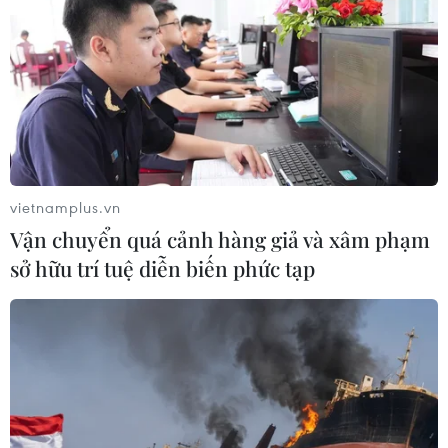
Chủ tịch Quốc hội kiêm Chủ
tịch Hạ viện Thái Lan viếng Lăng Bác
và tưởng niệm Anh hùng liệt sỹ
05/08/2026 09:20
Tổng Bí thư, Chủ tịch nước
Tô Lâm tiếp Đại sứ Malaysia
vietnamplus.vn
05/08/2026 07:46
Vận chuyển quá cảnh hàng giả và xâm phạm
sở hữu trí tuệ diễn biến phức tạp
Thường trực Ban Bí thư Trần
Cẩm Tú tiếp Đại sứ Singapore tại Việt
Nam
05/08/2026 07:45