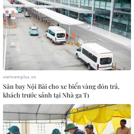
vietnamplus.vn
Sân bay Nội Bài cho xe biển vàng đón trả,
khách trước sảnh tại Nhà ga T1
TIN CÙNG CHUYÊN MỤC