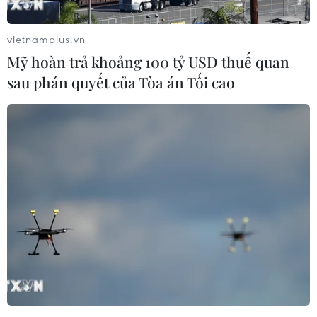
với Trung Quốc và tránh leo thang căng thẳng
giữa nền kinh tế lớn thứ hai thế giới với nhóm
vietnamplus.vn
các cường quốc phương Tây và Nhật Bản.
Mỹ hoàn trả khoảng 100 tỷ USD thuế quan
Trong tuyên bố chung, các nhà lãnh đạo G7
sau phán quyết của Tòa án Tối cao
nhấn mạnh mong muốn “quan hệ ổn định và
mang tính xây dựng” với Bắc Kinh, đồng thời
phản đối “các hoạt động quân sự hóa” tại khu
vực châu Á-Thái Bình Dương.
Tuyên bố của lãnh đạo G7 nêu rõ: “Cách tiếp
cận chính sách của chúng tôi không nhằm gây
hại cho Trung Quốc, cũng không tìm cách cản
trở tiến bộ và phát triển kinh tế của Trung
Quốc.”
Tuyên bố cũng khẳng định quyết tâm của các
nước G7 trong việc giảm sự phụ thuộc vào