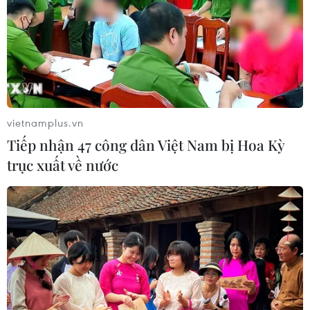
vietnamplus.vn
Tiếp nhận 47 công dân Việt Nam bị Hoa Kỳ
trục xuất về nước
G7 nhất trí tăng cường hỗ trợ các nước
đang phát triển
20/05/2023 07:41
G7 nhấn mạnh tính cấp thiết của việc củng cố chuỗi
cung ứng cho các nguyên liệu công nghiệp, như chất