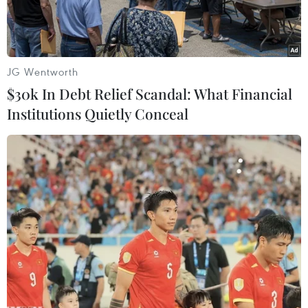
cao điểm.
JG Wentworth
$30k In Debt Relief Scandal: What Financial
Institutions Quietly Conceal
(Ảnh minh họa: Anh Tuấn/TTXVN)
Thiếu hụt lao động trầm trọng để phục hồi sản
xuất trong những tháng cuối năm đang là nỗi lo
của không ít doanh nghiệp sản xuất. Suốt một