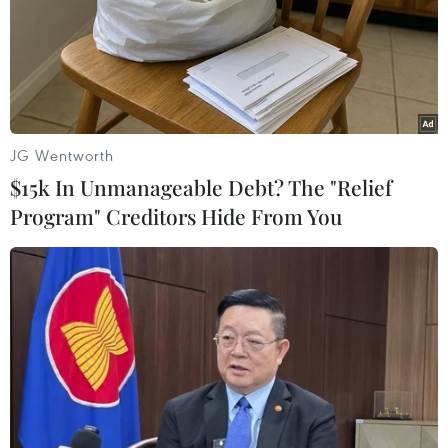
JG Wentworth
$15k In Unmanageable Debt? The "Relief
Program" Creditors Hide From You
Nhà ăn của công nhân có vách ngăn, đảm bảo giãn cách để
phòng, chống COVID-19. (Nguồn: TTXVN)
Tổng Liên đoàn Lao động Việt Nam đồng ý với
đề xuất không áp dụng giới hạn làm thêm tối đa
đến 40 giờ/tháng và điều chỉnh áp dụng làm
thêm giờ từ trên 200 giờ đến 300 giờ/năm cho
tất cả các ngành nghề.