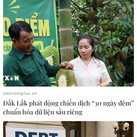
thời quy định thông báo về việc tổ chức làm
thêm theo điều 62, Nghị định 145/2020/NĐ-CP.
Khi doanh nghiệp có kế hoạch làm thêm giờ, chỉ
cần dựa trên thỏa thuận giữa người lao động và
doanh nghiệp.
Trong khi đó, Hiệp hội Dệt may Việt Nam
(VITAS) dự báo khi doanh nghiệp mở cửa trở lại
thì áp lực giao hàng rất lớn phải bố trí làm
ngoài giờ. Tuy nhiên, Bộ luật Lao động quy định
thời giờ làm thêm không được phép quá 40
giờ/tháng và không quá 300 giờ/năm (đối với
vietnamplus.vn
một số ngành, nghề), nên VITAS đề xuất Chính
Đắk Lắk phát động chiến dịch “30 ngày đêm”
phủ cho phép doanh nghiệp sau thời gian phong
chuẩn hóa dữ liệu sầu riêng
tỏa được bố trí làm thêm “vượt khung” để giải
quyết các đơn hàng tồn đọng. Doanh nghiệp
vẫn sẽ bù trừ các tháng để đảm bảo không quá