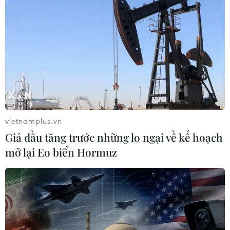
(Vietnam+)
vietnamplus.vn
Giá dầu tăng trước những lo ngại về kế hoạch
mở lại Eo biển Hormuz
#bài tuyên truyền COVID-19
#làm thêm giờ
#đứt gãy chuỗi cung ứng
#thiếu hụt lao động
#an toàn lao động