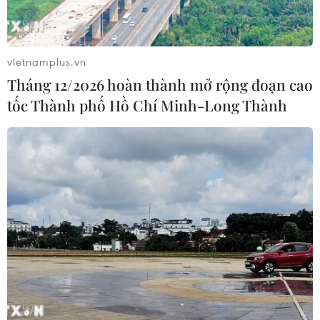
vietnamplus.vn
Tháng 12/2026 hoàn thành mở rộng đoạn cao
tốc Thành phố Hồ Chí Minh-Long Thành
Doanh nghiệp đề xuất tự mua dụng cụ để
chủ động xét nghiệm
01/08/2021 07:26
Cộng đồng doanh nghiệp tiếp tục đề xuất Thủ tướng
quan tâm đặc biệt tới chiến dịch “selftest - tự mua dụng
cụ để chủ động xét nghiệm” mà Mỹ và các quốc gia
châu Âu đã áp dụng.