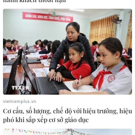
nghiệp sớm ổn định?
04/08/2021 07:10
Chỉ số sản xuất toàn ngành công nghiệp (IIP) tháng
7/2021 chỉ tăng 1,8% so với tháng trước và tăng 2,2% so
với cùng kỳ năm trước. Đây là mức tăng thấp nhất trong
7 tháng qua.
vietnamplus.vn
Cơ cấu, số lượng, chế độ với hiệu trưởng, hiệu
phó khi sắp xếp cơ sở giáo dục