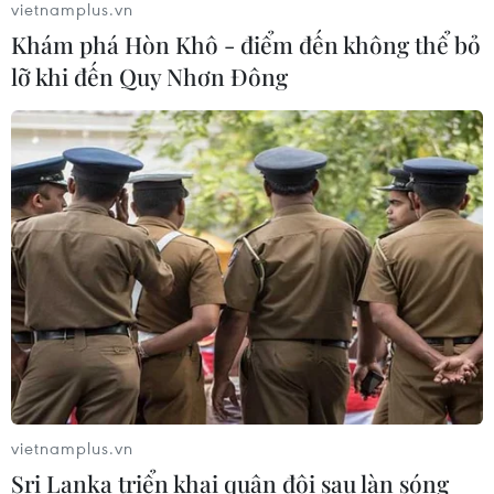
vietnamplus.vn
TIN CÙNG CHUYÊN MỤC
Khám phá Hòn Khô - điểm đến không thể bỏ
Vĩnh Long huy động nhiều nguồn tư
lỡ khi đến Quy Nhơn Đông
liệu phục vụ tìm kiếm hài cốt liệt sỹ
07/08/2026 12:30
Bảo mẫu tại cơ sở mầm non thừa
nhận hành vi bạo hành hai trẻ
07/08/2026 12:27
Bảo đảm chính xác, công khai điểm
chuẩn tuyển sinh các trường quân
đội
vietnamplus.vn
07/08/2026 12:26
Sri Lanka triển khai quân đội sau làn sóng