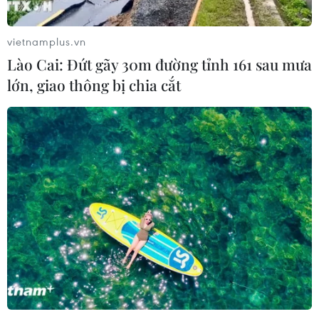
vietnamplus.vn
Lào Cai: Đứt gãy 30m đường tỉnh 161 sau mưa
lớn, giao thông bị chia cắt