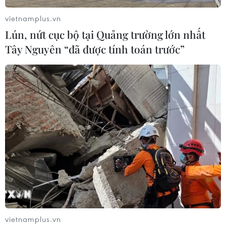
vietnamplus.vn
Lún, nứt cục bộ tại Quảng trường lớn nhất
Tây Nguyên “đã được tính toán trước”
Dịch COVID-19: Doanh nghiệp '3 tại chỗ'
mong muốn có thêm trợ lực
02/08/2021 03:24
Mỗi doanh nghiệp phải tập trung nâng cao nguồn lực
vietnamplus.vn