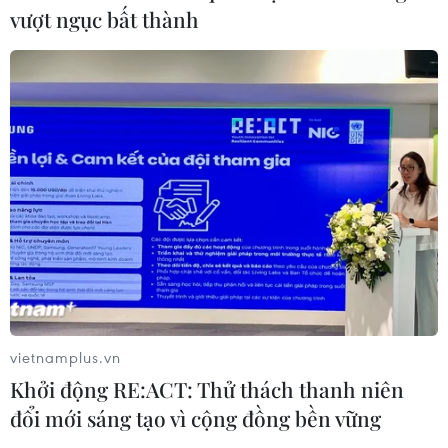
vượt ngục bất thành
Phát hiện đối tượng tàng trữ trái
phép vũ khí quân dụng
07/08/2026 12:25
Hai người trọng thương do cây đổ
ngang đường đè trúng
07/08/2026 12:16
Cảnh báo lũ trên lưu vực sông Thao
tại trạm Yên Bái
vietnamplus.vn
07/08/2026 11:51
Khởi động RE:ACT: Thử thách thanh niên
đổi mới sáng tạo vì cộng đồng bền vững