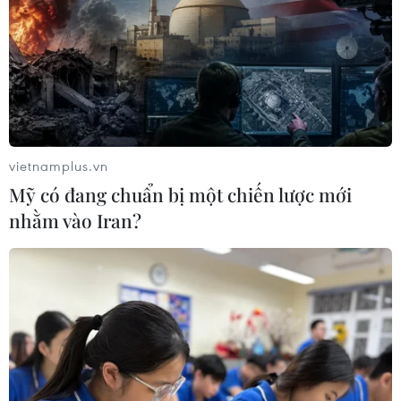
Theo dõi VietnamPlus
vietnamplus.vn
Mỹ có đang chuẩn bị một chiến lược mới
nhằm vào Iran?
TIN LIÊN QUAN