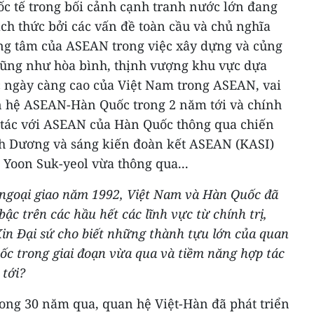
ốc tế trong bối cảnh cạnh tranh nước lớn đang
ách thức bởi các vấn đề toàn cầu và chủ nghĩa
rung tâm của ASEAN trong việc xây dựng và củng
cũng như hòa bình, thịnh vượng khu vực dựa
c ngày càng cao của Việt Nam trong ASEAN, vai
n hệ ASEAN-Hàn Quốc trong 2 năm tới và chính
 tác với ASEAN của Hàn Quốc thông qua chiến
h Dương và sáng kiến đoàn kết ASEAN (KASI)
Yoon Suk-yeol vừa thông qua...
hệ ngoại giao năm 1992, Việt Nam và Hàn Quốc đã
ậc trên các hầu hết các lĩnh vực từ chính trị,
Xin Đại sứ cho biết những thành tựu lớn của quan
c trong giai đoạn vừa qua và tiềm năng hợp tác
 tới?
ong 30 năm qua, quan hệ Việt-Hàn đã phát triển