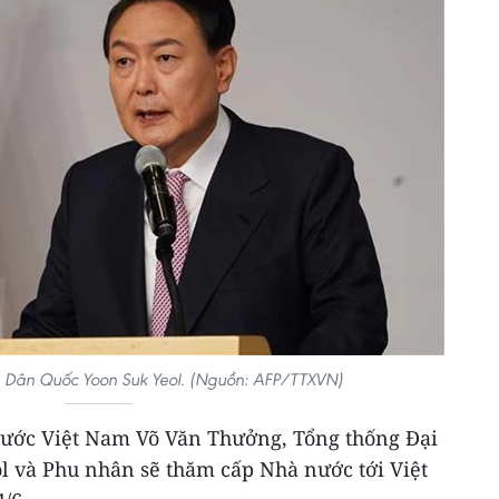
 Dân Quốc Yoon Suk Yeol. (Nguồn: AFP/TTXVN)
nước Việt Nam Võ Văn Thưởng, Tổng thống Đại
 và Phu nhân sẽ thăm cấp Nhà nước tới Việt