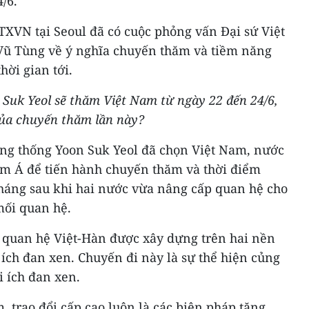
/6.
TXVN tại Seoul đã có cuộc phỏng vấn Đại sứ Việt
ũ Tùng về ý nghĩa chuyến thăm và tiềm năng
hời gian tới.
Suk Yeol sẽ thăm Việt Nam từ ngày 22 đến 24/6,
 của chuyến thăm lần này?
ng thống Yoon Suk Yeol đã chọn Việt Nam, nước
m Á để tiến hành chuyến thăm và thời điểm
tháng sau khi hai nước vừa nâng cấp quan hệ cho
mối quan hệ.
, quan hệ Việt-Hàn được xây dựng trên hai nền
i ích đan xen. Chuyến đi này là sự thể hiện củng
i ích đan xen.
, trao đổi cấp cao luôn là các biện pháp tăng