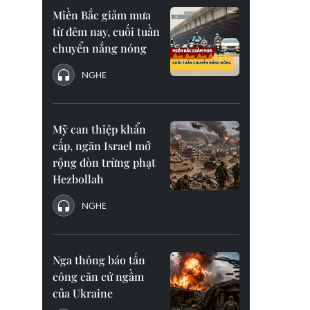
Miền Bắc giảm mưa
từ đêm nay, cuối tuần
chuyển nắng nóng
NGHE
Mỹ can thiệp khẩn
cấp, ngăn Israel mở
rộng đòn trừng phạt
Hezbollah
NGHE
Nga thông báo tấn
công căn cứ ngầm
của Ukraine