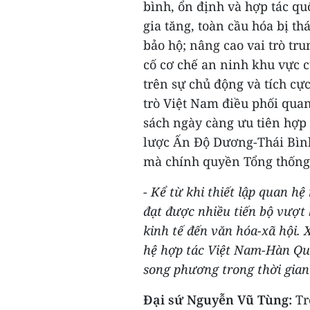
bình, ổn định và hợp tác qu
gia tăng, toàn cầu hóa bị th
bảo hộ; nâng cao vai trò t
cố cơ chế an ninh khu vực 
trên sự chủ động và tích cự
trò Việt Nam điều phối qua
sách ngày càng ưu tiên hợp
lược Ấn Độ Dương-Thái Bìn
mà chính quyền Tổng thống 
- Kể từ khi thiết lập quan 
đạt được nhiều tiến bộ vượt b
kinh tế đến văn hóa-xã hội. 
hệ hợp tác Việt Nam-Hàn Quố
song phương trong thời gian
Đại sứ Nguyễn Vũ Tùng:
Tr