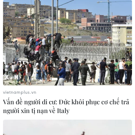
17/10/2024 01:14
Đại hội đại biểu toàn quốc Mặt trận Tổ quốc Việt Nam
lần thứ X, nhiệm kỳ 2024-2029 có chủ đề "Đoàn kết-Dân
chủ-Đổi mới-Sáng tạo-Phát triển."
vietnamplus.vn
Vấn đề người di cư: Đức khôi phục cơ chế trả
người xin tị nạn về Italy