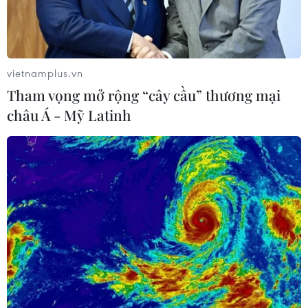
vietnamplus.vn
Tham vọng mở rộng “cây cầu” thương mại
châu Á - Mỹ Latinh