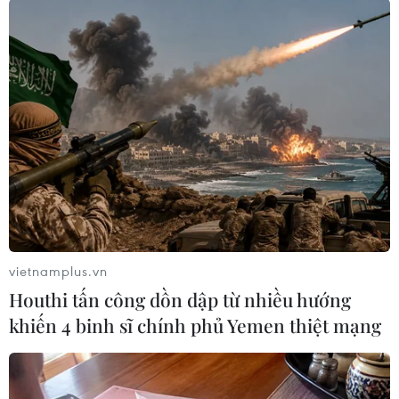
thắng Điện Biên Phủ; nêu rõ những hạn chế
trong việc nắm bắt tình hình một số lúc, một số
việc chưa kịp thời trong nhiệm kỳ, đồng thời
phải quán triệt bài học "lấy dân làm gốc" trong
công tác Mặt trận.
vietnamplus.vn
Houthi tấn công dồn dập từ nhiều hướng
khiến 4 binh sĩ chính phủ Yemen thiệt mạng