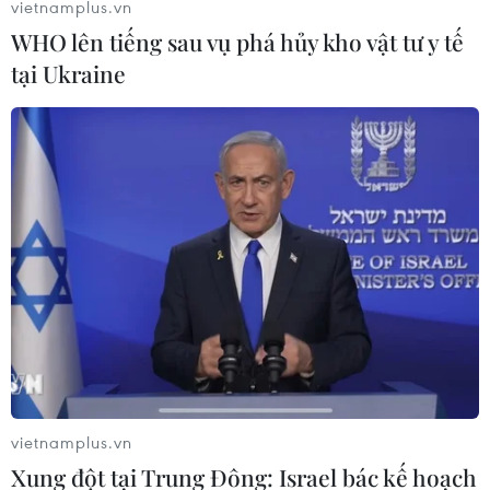
vietnamplus.vn
WHO lên tiếng sau vụ phá hủy kho vật tư y tế
tại Ukraine
#Mặt trận Tổ quốc Việt Nam
#Ý kiến tâm huyết
#Công tác Mặt trận
#Đại đoàn kết toàn dân tộc
TP. Hà Nội
Theo dõi VietnamPlus
vietnamplus.vn
Xung đột tại Trung Đông: Israel bác kế hoạch