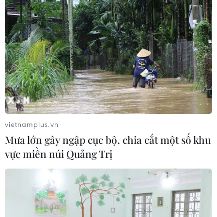
09/08/2026 14:38
Thành phố Hồ Chí Minh xuất hiện
mưa dông trên diện rộng
09/08/2026 13:14
Hà Nội: Xử lý dứt điểm 3 vụ việc vi
phạm tại hồ Đồng Đò trước 30/9
vietnamplus.vn
09/08/2026 12:49
Mưa lớn gây ngập cục bộ, chia cắt một số khu
vực miền núi Quảng Trị
Đổi mới công tác phổ biến, giáo dục
pháp luật trong bối cảnh bùng nổ
mạng xã hội
09/08/2026 12:27