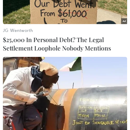
JG Wentworth
$25,000 In Personal Debt? The Legal
Settlement Loophole Nobody Mentions
Phó Chủ tịch, Tổng Thư ký Ủy ban Trung ương Mặt trận Tổ quốc
Việt Nam Nguyễn Thị Thu Hà điều hành tại Trung tâm thảo luận
số 1. (Ảnh: TTXVN)
Tiếp tục chương trình Đại hội đại biểu toàn
quốc Mặt trận Tổ quốc Việt Nam lần thứ X,