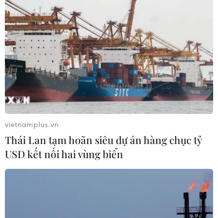
Thông qua đề án nhân sự Đoàn Chủ tịch
Ủy ban Trung ương Mặt trận Tổ quốc khóa
X
17/10/2024 11:59
Số lượng Ủy viên Ủy ban Trung ương Mặt trận Tổ quốc
Việt Nam khóa X, nhiệm kỳ 2024-2029 là 405 vị, Đoàn
Chủ tịch gồm 72 vị, Ban Thường trực gồm 6 vị và Phó
Chủ tịch không chuyên trách gồm 8 vị.
vietnamplus.vn
Thái Lan tạm hoãn siêu dự án hàng chục tỷ
USD kết nối hai vùng biển