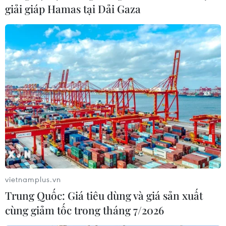
giải giáp Hamas tại Dải Gaza
TIN LIÊN QUAN
vietnamplus.vn
Lãnh đạo Đảng, Nhà nước dự
Trung Quốc: Giá tiêu dùng và giá sản xuất
Phiên khai mạc Đại hội X Mặt trận Tổ
cùng giảm tốc trong tháng 7/2026
quốc Việt Nam