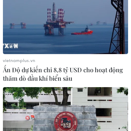
Đại hội X Mặt trận Tổ quốc: Phát huy sức
mạnh đại đoàn kết trong kỷ nguyên mới
vietnamplus.vn
17/10/2024 04:22
Ấn Độ dự kiến chi 8,8 tỷ USD cho hoạt động
1.052 đại biểu đại diện cho tất cả tầng lớp nhân dân,
thăm dò dầu khí biển sâu
các giai cấp, dân tộc, tôn giáo... dự Đại hội lần thứ X
Mặt trận Tổ quốc Việt Nam là hình ảnh tiêu biểu của
khối đại đoàn kết toàn dân tộc.