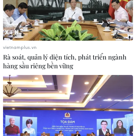
vietnamplus.vn
Rà soát, quản lý diện tích, phát triển ngành
hàng sầu riêng bền vững
ASIAD 2023: Tuyển Nữ Việt Nam quyết
tâm trong mọi trận đấu
23/09/2023 13:16
Chia sẻ với phóng viên, Tiền vệ Bích Thùy cho biết cô
đánh giá Nepal, Bangladesh và Nhật Bản đều là những
đối thủ mạnh và khẳng định sẽ cùng toàn đội cố gắng
thi đấu hết sức mình trong từng trận đấu.