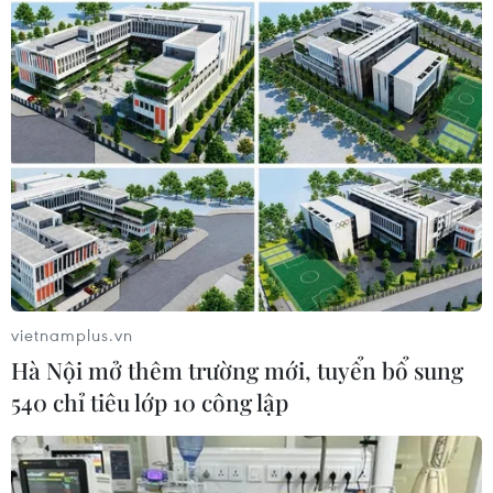
giây 35./.
(TTXVN/Vietnam+)
vietnamplus.vn
Hà Nội mở thêm trường mới, tuyển bổ sung
540 chỉ tiêu lớp 10 công lập
#Phạm Thị Huệ
#ASIAD 2023