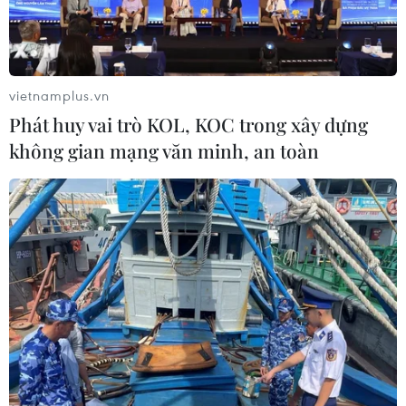
vietnamplus.vn
Phát huy vai trò KOL, KOC trong xây dựng
không gian mạng văn minh, an toàn
ASIAD 2023: Ấn tượng đêm khai mạc đậm
sắc xanh tại Hàng Châu
23/09/2023 14:42