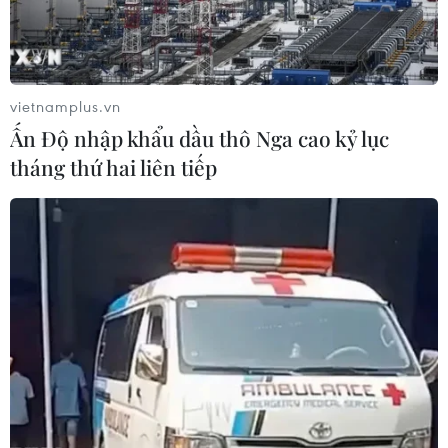
vietnamplus.vn
Ấn Độ nhập khẩu dầu thô Nga cao kỷ lục
tháng thứ hai liên tiếp