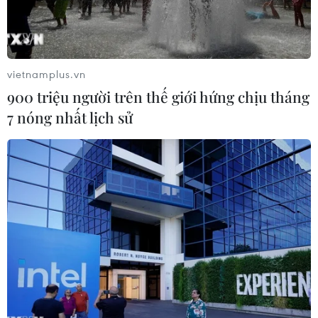
vietnamplus.vn
900 triệu người trên thế giới hứng chịu tháng
7 nóng nhất lịch sử
Các VĐV Việt Nam nhận HCĐ môn Rowing thuyền bốn nữ hạng
nặng. (Ảnh: Hoàng Linh/TTXVN)
Tay chèo Phạm Thị Huệ, người tham dự 4 kỳ
ASIAD của đội thuyền bốn hạng nặng môn
Rowing không giấu được cảm xúc khi cùng các