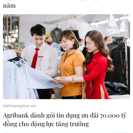
năm
Đoàn Thể thao Việt Nam ra quân rầm rộ
trong ngày thi đấu đầu tiên
24/09/2023 02:02
Ở môn Boxing, vào lúc 15h15, nhà vô địch SEA Games
32 Hà Thị Linh sẽ đánh trận vòng 1/32 gặp VĐV Nepal,
hạng 60kg nữ. Hạng 80kg nam, lúc 16h45, võ sỹ
Nguyễn Mạnh Tường thi đấu ở vòng 1/8.
vietnamplus.vn
Agribank dành gói tín dụng ưu đãi 70.000 tỷ
đồng cho động lực tăng trưởng