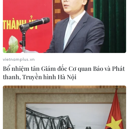
ASIAD 2023: IOC nhận định về sự dịch
chuyển hướng tới châu Á
vietnamplus.vn
23/09/2023 13:15
Bổ nhiệm tân Giám đốc Cơ quan Báo và Phát
Chủ tịch IOC Thomas Bach nêu rõ nhiều môn thể thao
thanh, Truyền hình Hà Nội
mới xuất hiện tại ASIAD 2023, đồng thời đề cao tầm
quan trọng ngày càng tăng của Trung Quốc đối với
phong trào Olympic.