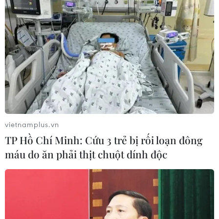
#Đoàn Thể thao Việt Nam
#huy chương Đồng
Theo dõi VietnamPlus
vietnamplus.vn
TIN LIÊN QUAN
TP Hồ Chí Minh: Cứu 3 trẻ bị rối loạn đông
máu do ăn phải thịt chuột dính độc