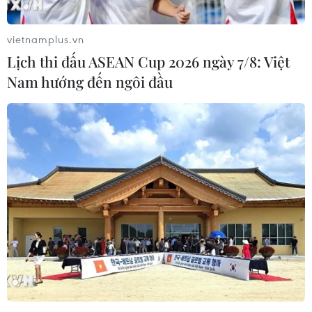
thực hiện khai báo y tế và các thủ tục pháp lý, hành
chính theo quy định.
vietnamplus.vn
Lịch thi đấu ASEAN Cup 2026 ngày 7/8: Việt
Nam hướng đến ngôi đầu
Tiếp nhận 85 công dân Việt bị tạm
giữ ở Campuchia vì “lừa đảo trực tuyến”