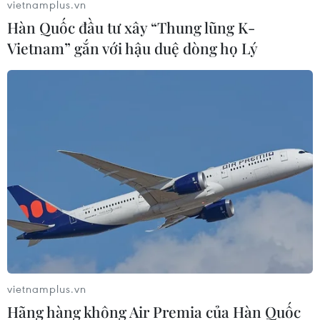
vietnamplus.vn
31/07/2025 04:20
Hàn Quốc đầu tư xây “Thung lũng K-
Ngày 30/7, tại Cửa khẩu Quốc tế Hoa Lư, Bộ Chỉ huy
Vietnam” gắn với hậu duệ dòng họ Lý
Quân sự tỉnh Đồng Nai tiếp nhận 85 công dân Việt
Nam do các cơ quan chức năng Campuchia bàn giao.
vietnamplus.vn
Hãng hàng không Air Premia của Hàn Quốc