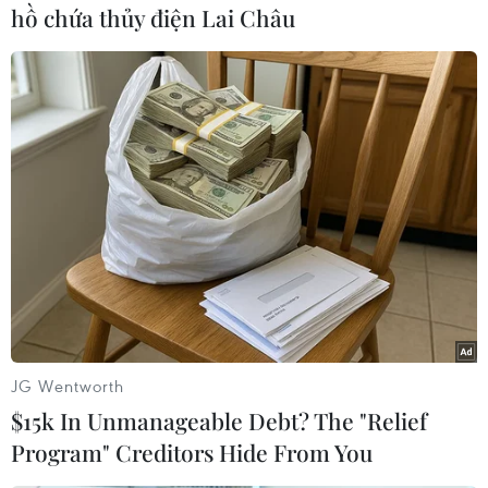
hồ chứa thủy điện Lai Châu
chiếu và 8 trường hợp có hành trình hợp pháp.
Đối với 57 trường hợp xuất cảnh trái phép, Đồn
Biên phòng Cửa khẩu Quốc tế Mộc Bài đã lập hồ
sơ và ra quyết định xử phạt vi phạm hành chính
55 trường hợp trước đó, với tổng số tiền phạt
206 triệu đồng.
Cụ thể, 54 người bị xử phạt hành vi “Qua lại
biên giới quốc gia mà không làm thủ tục xuất
cảnh theo quy định của pháp luật;" 1 người bị
xử phạt hành vi “Cư dân biên giới qua lại biên
giới không đúng các điểm quy định dành cho cư
JG Wentworth
dân biên giới;" 1 trường hợp không bị xử phạt
$15k In Unmanageable Debt? The "Relief
do quá thời hiệu; 1 đối tượng đang được xác
Program" Creditors Hide From You
minh, điều tra do có dấu hiệu tội phạm về lĩnh