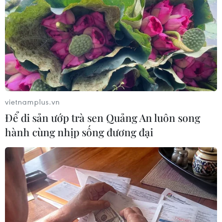
#Công dân Việt
#Campuchia
#Lao động trái phép
#Xuất cảnh
Tây Ninh
Theo dõi VietnamPlus
vietnamplus.vn
Để di sản ướp trà sen Quảng An luôn song
hành cùng nhịp sống đương đại
TIN LIÊN QUAN