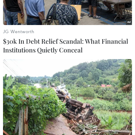
JG Wentworth
$30k In Debt Relief Scandal: What Financial
Institutions Quietly Conceal
Lực lượng chức năng Việt Nam và Campuchia làm thủ tục bàn
giao, tiếp nhận công dân được trao trả. (Ảnh: TTXVN phát)
Ngày 10/9, Công an tỉnh Tây Ninh cho biết
Phòng Cảnh sát hình sự Công an tỉnh phối hợp
với Cục Quản lý xuất nhập cảnh Bộ Công an, các