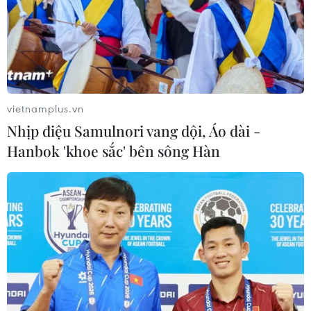
vietnamplus.vn
Nhịp điệu Samulnori vang dội, Áo dài -
Hanbok 'khoe sắc' bên sông Hàn
TIN CÙNG CHUYÊN MỤC
Thi lại tại Trường THPT Chuyên