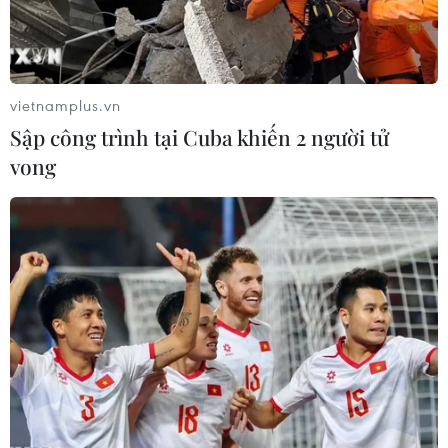
vietnamplus.vn
Sập công trình tại Cuba khiến 2 người tử
vong
An Giang: Tiếp nhận 72 công dân Việt Nam
do phía Campuchia trao trả
12/08/2025 10:46
Ngay sau khi tiếp nhận, Đồn Biên phòng Cửa khẩu
Quốc tế Tịnh Biên phối hợp với các lực lượng chức năng