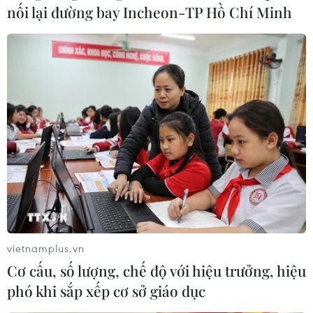
nối lại đường bay Incheon-TP Hồ Chí Minh
vietnamplus.vn
Cơ cấu, số lượng, chế độ với hiệu trưởng, hiệu
phó khi sắp xếp cơ sở giáo dục