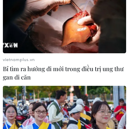
vietnamplus.vn
Bỉ tìm ra hướng đi mới trong điều trị ung thư
gan di căn