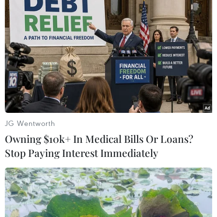
xuất cảnh trái phép.
(TTXVN/Vietnam+)
JG Wentworth
Owning $10k+ In Medical Bills Or Loans?
Stop Paying Interest Immediately