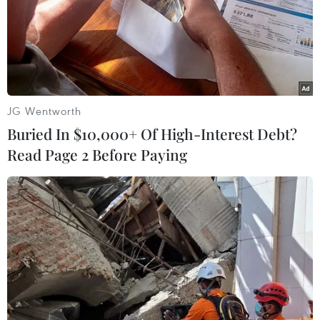
JG Wentworth
Buried In $10,000+ Of High-Interest Debt?
Tiếp nhận 353 công dân Việt Nam do phía
Read Page 2 Before Paying
Campuchia trao trả
15/08/2025 06:51
Quá trình xác minh xác định, 353 công dân được trao
trả có địa chỉ thường trú ở 31 tỉnh, thành phố; trong đó có
339 công dân xuất cảnh bằng hộ chiếu, 14 công dân
xuất cảnh trái phép.