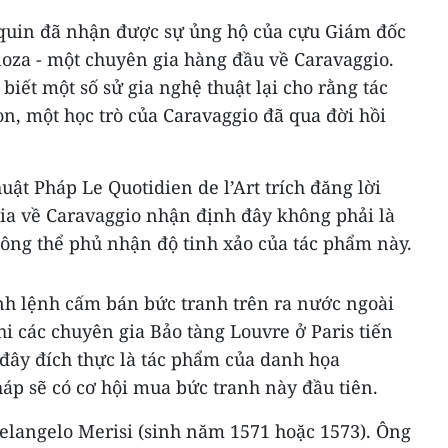
quin đã nhận được sự ủng hộ của cựu Giám đốc
noza - một chuyên gia hàng đầu về Caravaggio.
biết một số sử gia nghệ thuật lại cho rằng tác
n, một học trò của Caravaggio đã qua đời hồi
uật Pháp Le Quotidien de l’Art trích đăng lời
ia về Caravaggio nhận định đây không phải là
hông thể phủ nhận độ tinh xảo của tác phẩm này.
h lệnh cấm bán bức tranh trên ra nước ngoài
hi các chuyên gia Bảo tàng Louvre ở Paris tiến
đây đích thực là tác phẩm của danh họa
áp sẽ có cơ hội mua bức tranh này đầu tiên.
helangelo Merisi (sinh năm 1571 hoặc 1573). Ông