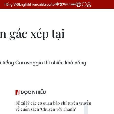
Tiếng Việt
English
Français
Español
中文
Русский
 gác xép tại
i tiếng Caravaggio thì nhiều khả năng
ĐỌC NHIỀU
Sẽ xử lý các cơ quan báo chí tuyên truyền
về cuốn sách 'Chuyện với Thanh'