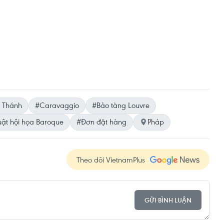
 Thánh
#Caravaggio
#Bảo tàng Louvre
uật hội họa Baroque
#Đơn đặt hàng
Pháp
Theo dõi VietnamPlus
GỬI BÌNH LUẬN