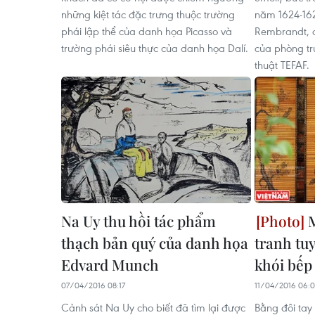
những kiệt tác đặc trưng thuộc trường
năm 1624-16
phái lập thể của danh họa Picasso và
Rembrandt, đ
trường phái siêu thực của danh họa Dalí.
của phòng t
thuật TEFAF.
Na Uy thu hồi tác phẩm
M
thạch bản quý của danh họa
tranh tuy
Edvard Munch
khói bếp
07/04/2016 08:17
11/04/2016 06:
Cảnh sát Na Uy cho biết đã tìm lại được
Bằng đôi tay 