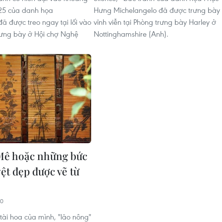
25 của danh họa
Hưng Michelangelo đã được trưng bày
ã được treo ngay tại lối vào
vĩnh viễn tại Phòng trưng bày Harley ở
rưng bày ở Hội chợ Nghệ
Nottinghamshire (Anh).
ê hoặc những bức
ệt đẹp được vẽ từ
00
tài hoa của mình, "lão nông"