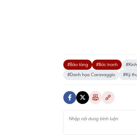
#Bảo tàng
#Bức tranh
#Kinh
#Danh họa Caravaggio
#Kỹ th