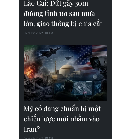
Lào Cai: Đứt gãy 30m
đường tỉnh 161 sau mưa
lớn, giao thông bị chia cắt
07/08/2026 10:08
Mỹ có đang chuẩn bị một
chiến lược mới nhằm vào
Iran?
07/08/2026 10:08