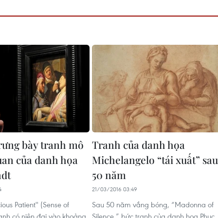
rưng bày tranh mô
Tranh của danh họa
quan của danh họa
Michelangelo “tái xuất” sau
dt
50 năm
4
21/03/2016 03:49
ious Patient'' (Sense of
Sau 50 năm vắng bóng, “Madonna of
ranh có niên đại vào khoảng
Silence,” bức tranh của danh họa Phục