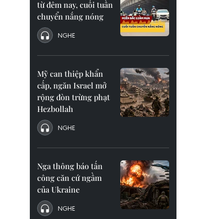
từ đêm nay, cuối tuần
chuyển nắng nóng
NGHE
Mỹ can thiệp khẩn
cấp, ngăn Israel mở
rộng đòn trừng phạt
Hezbollah
NGHE
Nga thông báo tấn
công căn cứ ngầm
của Ukraine
NGHE