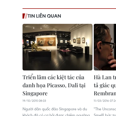
TIN LIÊN QUAN
Triển lãm các kiệt tác của
Hà Lan t
danh họa Picasso, Dali tại
tả giác 
Singapore
Rembran
19/10/2015 08:03
11/03/2016 07:2
Người dân quốc đảo Singapore và du
''The Unconsc
khách đã có cơ hội được chiêm ngưỡng
Smell) bức t