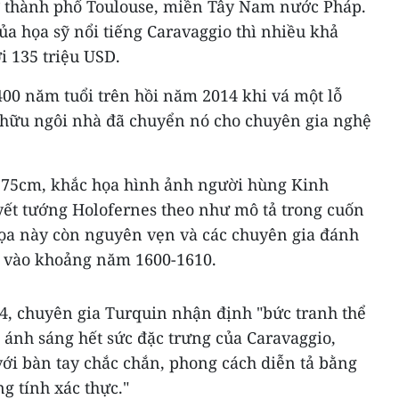
ở thành phố Toulouse, miền Tây Nam nước Pháp.
a họa sỹ nổi tiếng Caravaggio thì nhiều khả
i 135 triệu USD.
400 năm tuổi trên hồi năm 2014 khi vá một lỗ
ở hữu ngôi nhà đã chuyển nó cho chuyên gia nghệ
175cm, khắc họa hình ảnh người hùng Kinh
ết tướng Holofernes theo như mô tả trong cuốn
họa này còn nguyên vẹn và các chuyên gia đánh
ẽ vào khoảng năm 1600-1610.
/4, chuyên gia Turquin nhận định "bức tranh thể
 ánh sáng hết sức đặc trưng của Caravaggio,
với bàn tay chắc chắn, phong cách diễn tả bằng
g tính xác thực."