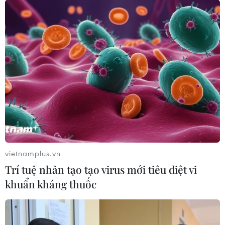
07/08/2026 08:21
Hạn hán nghiêm trọng đe dọa "huyết
mạch" kinh tế châu Âu
07/08/2026 07:58
17 giờ ngày 7/8, mở cửa tràn xả mặt
điều tiết hồ chứa thủy điện Lai Châu
07/08/2026 07:28
vietnamplus.vn
Trí tuệ nhân tạo tạo virus mới tiêu diệt vi
khuẩn kháng thuốc
Xem thêm