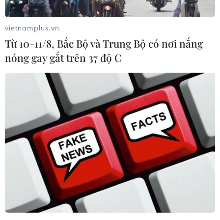
Campuchia nỗ lực bảo tồn động vật
hoang dã trước nguy cơ tuyệt chủng
vietnamplus.vn
07/08/2026 22:45
Từ 10-11/8, Bắc Bộ và Trung Bộ có nơi nắng
nóng gay gắt trên 37 độ C
Áp thấp nhiệt đới trên vịnh Bắc Bộ sẽ
gây ảnh hưởng thế nào tới Việt Nam?
07/08/2026 14:38
Nứt núi, Thanh Hóa sơ tán khẩn cấp
nhiều hộ dân
07/08/2026 13:17
Cảnh báo lũ trên lưu vực sông Thao