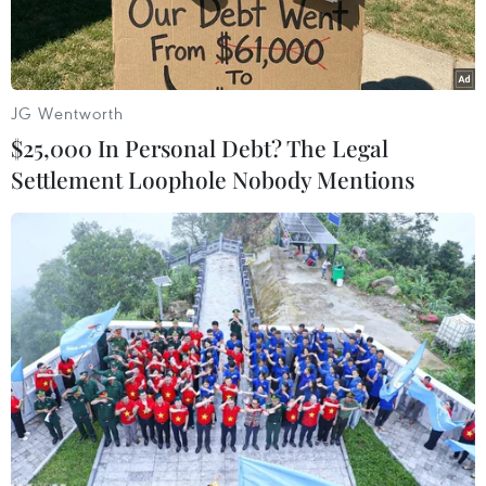
ứng với biến đổi khí hậu vàquản lý nước.
Phân ban Việt Nam trong Ủy ban liên Chính
phủ Việt Nam-Hà Lan về thích ứng vớibiến đổi
JG Wentworth
khí hậu và quản lý nước do Phó Thủ tướng
$25,000 In Personal Debt? The Legal
Chính phủ làm Chủ tịch phânban; Bộ trưởng Bộ
Settlement Loophole Nobody Mentions
Tài nguyên và Môi trường là Phó Chủ tịch phân
ban.
Các thành viên thường trực của Phân ban gồm
đại diện của các Bộ Tài nguyên vàMôi trường,
Nông nghiệp và Phát triển Nông thôn, Ngoại
giao, Kế hoạch và Đầu tư,Tài chính, Công
Thương và Văn phòng Chính phủ.
Cơ quan giúp việc của Phân ban là bộ máy của