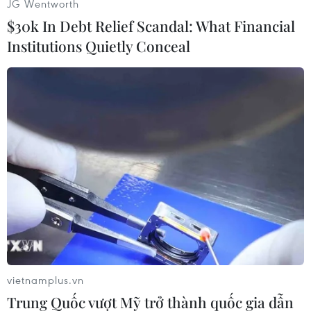
JG Wentworth
$30k In Debt Relief Scandal: What Financial
Institutions Quietly Conceal
#Hà Lan
#Biến đổi khí hậu
#Phân ban
#Quản lý nước
Việt Nam
Theo dõi VietnamPlus
vietnamplus.vn
Trung Quốc vượt Mỹ trở thành quốc gia dẫn