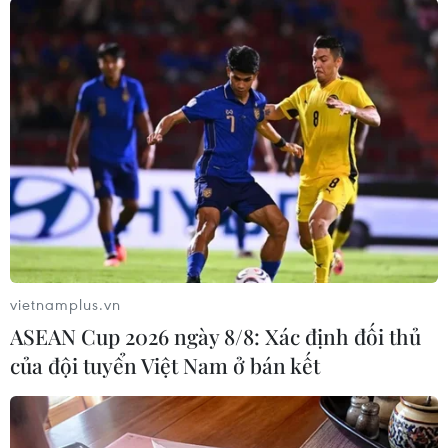
Loại bỏ điều khoản "chốt chặn" - vốn sẽ giữ Anh
ở lại trong liên minh thuế quan và thị trường
đơn lẻ sau khi rời EU cho đến khi hai bên tìm
thấy một giải pháp khả thi nhằm ngăn chặn một
đường biên giới cứng xuất hiện trên đảo
Ireland được coi là trọng tâm trong kế hoạch
của Thủ tướng Johnson để đưa nước Anh rời EU
vào ngày 31/10./.
(TTXVN/Vietnam+)
vietnamplus.vn
ASEAN Cup 2026 ngày 8/8: Xác định đối thủ
của đội tuyển Việt Nam ở bán kết