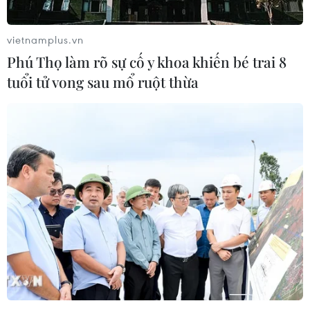
vietnamplus.vn
Phú Thọ làm rõ sự cố y khoa khiến bé trai 8
tuổi tử vong sau mổ ruột thừa