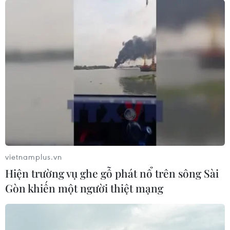
vietnamplus.vn
Hiện trường vụ ghe gỗ phát nổ trên sông Sài
EU từ chối đề nghị của Thủ tướng Anh xóa
Gòn khiến một người thiệt mạng
bỏ điều khoản 'chốt chặn'
20/08/2019 12:39