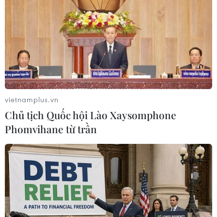
TIN LIÊN QUAN
vietnamplus.vn
Chủ tịch Quốc hội Lào Xaysomphone
Phomvihane từ trần
Chính phủ Anh chuẩn bị cho việc rời khỏi
EU theo kế hoạch
18/08/2019 15:04