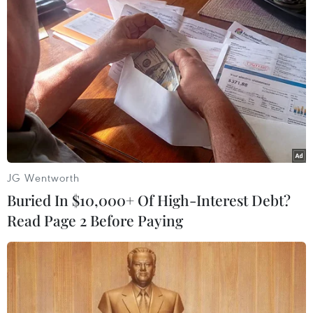
#Brexit
#Thủ tướng Merkel
#đường biên giới cứng
#Boris Johnson
#Theresa May
Đức
JG Wentworth
Buried In $10,000+ Of High-Interest Debt?
Read Page 2 Before Paying
Theo dõi VietnamPlus