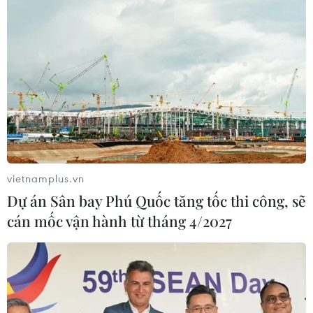
Người phát ngôn EC tái khẳng định quan điểm của EU
về điều khoản "chốt chặn" đã rất rõ ràng rằng đây là
phương tiện duy nhất được cả hai bên công nhận và
tôn trọng.
vietnamplus.vn
Dự án Sân bay Phú Quốc tăng tốc thi công, sẽ
cán mốc vận hành từ tháng 4/2027