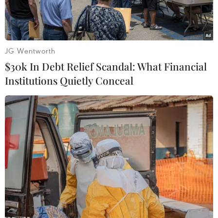
JG Wentworth
$30k In Debt Relief Scandal: What Financial
Institutions Quietly Conceal
Thủ tướng Đức Angela Merkel trong cuộc họp báo tại Reykjavik,
Iceland ngày 19/8/2019. (Ảnh: AFP/TTXVN)
Ngày 20/8, Thủ tướng Đức Angela Merkel đã bác
khả năng tiến hành đàm phán lại thỏa thuận về
việc Anh rời khỏi Liên minh châu Âu (EU), còn