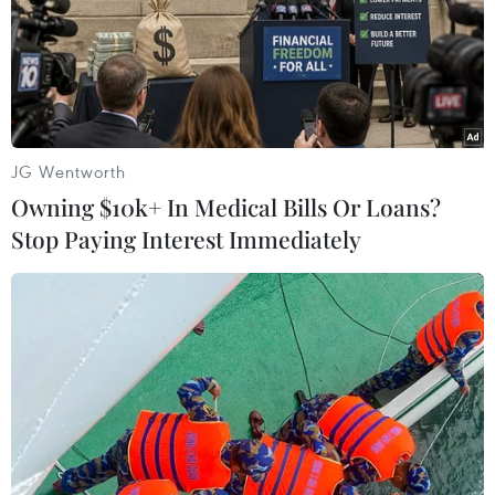
Bộ trưởng Barclay đã ký ban hành sắc lệnh bãi bỏ Đạo
luật Cộng đồng châu Âu 1972, bộ luật có vai trò nền
móng đối với tư cách thành viên EU mà theo đó nước
Anh phải tuân thủ 12.000 quy định của EU.
JG Wentworth
Owning $10k+ In Medical Bills Or Loans?
Stop Paying Interest Immediately