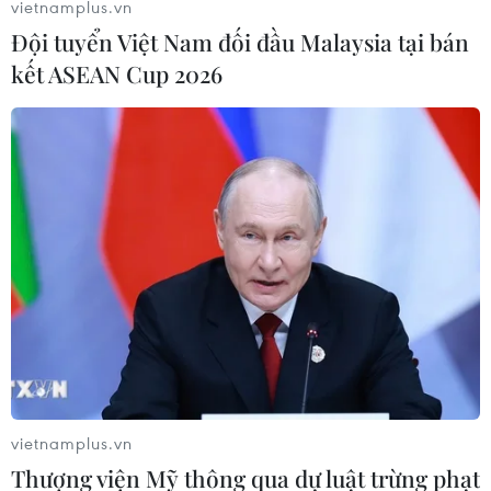
vietnamplus.vn
Đội tuyển Việt Nam đối đầu Malaysia tại bán
kết ASEAN Cup 2026
Công dân EU sẽ không được tự do vào Anh
ngay sau Brexit
19/08/2019 14:22
Nữ phát ngôn viên Chính phủ Anh nêu rõ: "Việc tự do di
chuyển như hiện nay sẽ chấm dứt vào ngày 31/10 khi
Vương quốc Anh rời EU."
vietnamplus.vn
Thượng viện Mỹ thông qua dự luật trừng phạt