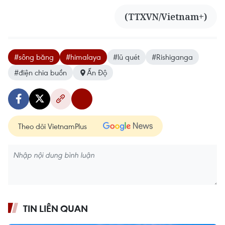
(TTXVN/Vietnam+)
#sông băng
#himalaya
#lũ quét
#Rishiganga
#điện chia buồn
Ấn Độ
Theo dõi VietnamPlus
TIN LIÊN QUAN