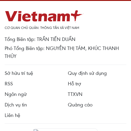
CƠ QUAN CHỦ QUẢN: THÔNG TẤN XÃ VIỆT NAM
Tổng Biên tập: TRẦN TIẾN DUẨN
Phó Tổng Biên tập: NGUYỄN THỊ TÁM, KHÚC THANH
THỦY
Sở hữu trí tuệ
Quy định sử dụng
RSS
Hỗ trợ
Ngôn ngữ
TTXVN
Dịch vụ tin
Quảng cáo
Liên hệ