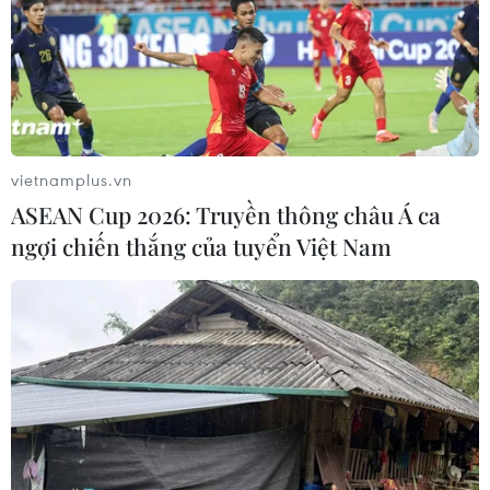
thực phẩm, kiểm dịch và truy xuất nguồn gốc thì khả
năng Việt Nam gia tăng kim ngạch xuất khẩu nông sản
vào Trung Quốc thời gian tới là rất lớn.
vietnamplus.vn
ASEAN Cup 2026: Truyền thông châu Á ca
ngợi chiến thắng của tuyển Việt Nam
Bộ Công Thương sẽ làm việc với Lạng Sơn