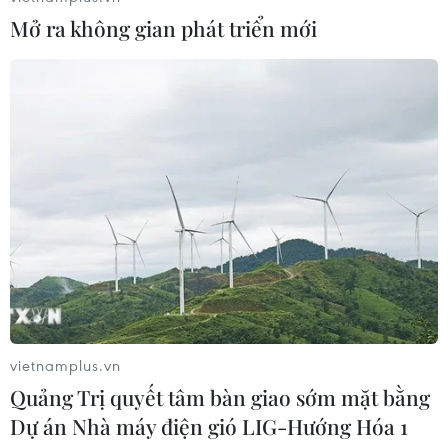
Mở ra không gian phát triển mới
Phép thử sức chống chịu của kinh tế
ASEAN
07/08/2026 12:35
Thuế polysilicon: Doanh nghiệp Hàn
Quốc tại Mỹ có lợi thế
07/08/2026 12:17
Tầm nhìn bán dẫn của Malaysia: Đi
vietnamplus.vn
từ thế mạnh sẵn có lên nấc thang giá
Quảng Trị quyết tâm bàn giao sớm mặt bằng
trị cao
Dự án Nhà máy điện gió LIG-Hướng Hóa 1
07/08/2026 11:51