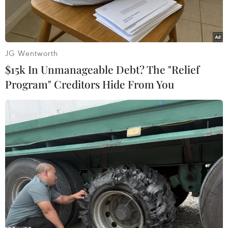
JG Wentworth
$15k In Unmanageable Debt? The "Relief
Program" Creditors Hide From You
Thông quan hàng hóa tại cửa khẩu. (Ảnh: Vietnam+)
Tình trạng ùn ứ tại các cửa khẩu tiếp tục là chủ
đề nóng đối với hàng nông sản của Việt Nam
trong thời gian gần đây. Đặc biệt, trong bối cảnh
dịch bệnh 2019-nCoV diễn biến phức tạp, để
tăng giá trị, hướng tới xuất khẩu bền vững vẫn
cần nhiều giải pháp căn cơ hơn.