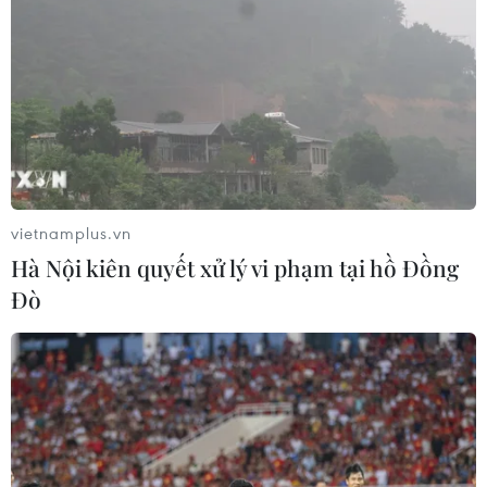
vietnamplus.vn
Hà Nội kiên quyết xử lý vi phạm tại hồ Đồng
Đò
Xuất khẩu nông sản vào Trung Quốc: Thay
đổi tư duy để thích ứng
20/06/2019 09:56
Nếu thực hiện tốt những yêu cầu về chất lượng, an toàn