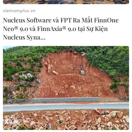
mua nông sản cho nông dân. (Ảnh: Vietnam+)
vietnamplus.vn
Từ thực tế trên, về phía Bộ Nông nghiệp và Phát
Nucleus Software và FPT Ra Mắt FinnOne
triển nông thôn, Thứ trưởng Phùng Đức Tiến đề
Neo® 9.0 và FinnAxia® 9.0 tại Sự Kiện
nghị các doanh nghiệp và địa phương cần
Nucleus Syna…
hướng đến giải pháp chế biến sâu đối với hàng
nông sản đồng thời đẩy mạnh công tác xúc tiến
thương mại để không phụ thuộc quá nhiều vào
một thị trường.
Theo ông, hiện tại mới chỉ có 9 loại nông sản đủ
điều kiện xuất khẩu chính ngạch sang Trung
Quốc, do đó về lâu dài, Bộ Nông nghiệp và Phát
triển Nông thôn đã lên kế hoạch cơ cấu lại sản
phẩm nông nghiệp tại các địa phương phù hợp
với thị trường. /.