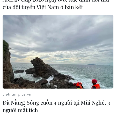
của đội tuyển Việt Nam ở bán kết
Theo dõi VietnamPlus
TIN LIÊN QUAN
vietnamplus.vn
Đà Nẵng: Sóng cuốn 4 người tại Mũi Nghê, 3
người mất tích