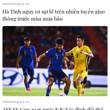
(Vietnam+)
vietnamplus.vn
Hà Tĩnh nguy cơ sạt lở trên nhiều tuyến giao
thông trước mùa mưa bão
#dịch bệnh nCoV
#thu mua nông sản
#tiêu thụ nội địa
#Logistics
#chuỗi phân phối
Lạng Sơn
vietnamplus.vn
Trung Quốc
ASEAN Cup 2026 ngày 8/8: Xác định đối thủ