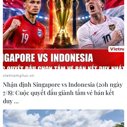
vietnamplus.vn
Nhận định Singapore vs Indonesia (20h ngày
7/8): Cuộc quyết đấu giành tấm vé bán kết
duy …