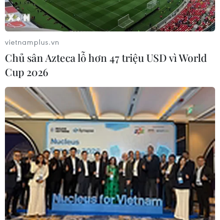
100 triệu dân,” đại diện Tập đoàn Central Retail
khuyến nghị.
vietnamplus.vn
Chủ sân Azteca lỗ hơn 47 triệu USD vì World
Cup 2026
VLA vận động các doanh nghiệp hội viên giảm 10-20% phí lưu
kho lưu bãi, đặc biệt là kho lạnh, để hỗ trợ hệ thống siêu thị thu