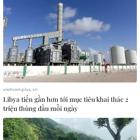
Mexico triển khai hàng nghìn binh sỹ
bảo vệ các vùng trồng bơ trọng điểm
07/08/2026 00:09
Xem thêm
vietnamplus.vn
Libya tiến gần hơn tới mục tiêu khai thác 2
triệu thùng dầu mỗi ngày
CƠ QUAN CHỦ QUẢN: THÔNG TẤN XÃ VIỆT NAM
Tổng Biên tập: TRẦN TIẾN DUẨN
Phó Tổng Biên tập: NGUYỄN THỊ TÁM, KHÚC THANH