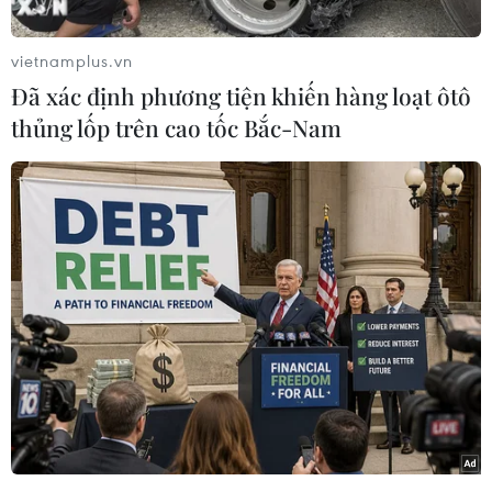
siêu 28,3 tỷ USD./.
(TTXVN/Vietnam+)
vietnamplus.vn
Đã xác định phương tiện khiến hàng loạt ôtô
thủng lốp trên cao tốc Bắc-Nam
#Kinh tế Việt Nam
#Xuất khẩu
#Nhập khẩu
#Tăng trưởng kinh tế
TP. Hà Nội