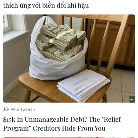
thích ứng với biến đổi khí hậu
Thị trường nông sản: Giá gạo xuất khẩu
tiếp tục tăng
19/05/2024 08:43
Theo Hiệp hội Lương thực Việt Nam, đến 30/4, xuất
khẩu gạo đạt 3,17 triệu tấn, trị giá 2,037 tỷ USD, so với
cùng kỳ năm 2023 tăng 9,51% về số lượng và tăng
33,56% về trị giá.
JG Wentworth
$15k In Unmanageable Debt? The "Relief
Program" Creditors Hide From You