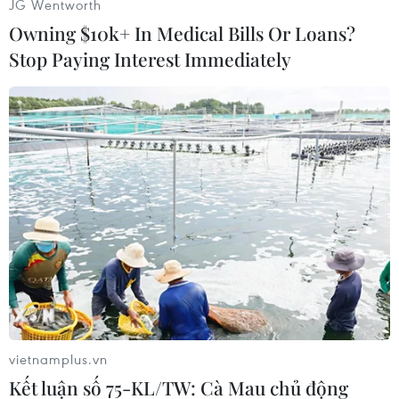
JG Wentworth
Owning $10k+ In Medical Bills Or Loans?
Stop Paying Interest Immediately
Theo dõi VietnamPlus
TIN LIÊN QUAN
vietnamplus.vn
Kết luận số 75-KL/TW: Cà Mau chủ động