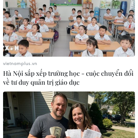
về 2,7 tỷ USD, tăng 6% so với cùng kỳ năm 2023, trong
đó chỉ riêng tháng 4/2024, xuất khẩu thủy sản đạt 770
triệu USD.
vietnamplus.vn
Hà Nội sắp xếp trường học - cuộc chuyển đổi
về tư duy quản trị giáo dục