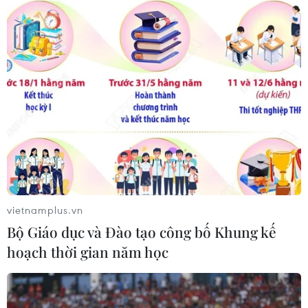
08/08/2026 02:33
Áp dụng "luồng xanh" cho nhà đầu
tư dự án hạ tầng công nghiệp phía
Đông Đắk Lắk
08/08/2026 01:45
Quốc hội thảo luận dự án Luật Dầu
khí (sửa đổi), bảo đảm an ninh năng
lượng
vietnamplus.vn
08/08/2026 01:33
Bộ Giáo dục và Đào tạo công bố Khung kế
hoạch thời gian năm học
Việt Nam cần theo dõi chặt chẽ các
biện pháp phòng vệ thương mại tại
Canada