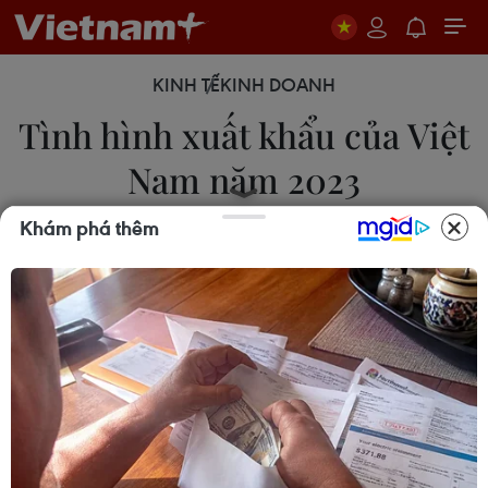
KINH TẾ
KINH DOANH
Tình hình xuất khẩu của Việt
Nam năm 2023
Khám phá thêm
20/05/2024 09:20
Năm 2023, kim ngạch xuất nhập khẩu đạt 681,1 tỷ
USD, trong đó xuất khẩu đạt 354,7 tỷ USD, nhập
khẩu đạt 326,4 tỷ USD, cán cân thương mại hàng
hóa xuất siêu 28,3 tỷ USD