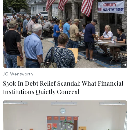
JG Wentworth
$30k In Debt Relief Scandal: What Financial
Institutions Quietly Conceal
Xuất khẩu thủy sản thu về 2,7 tỷ USD trong
4 tháng đầu năm
14/05/2024 04:23
Lũy kế 4 tháng đầu năm 2024, xuất khẩu thủy sản thu