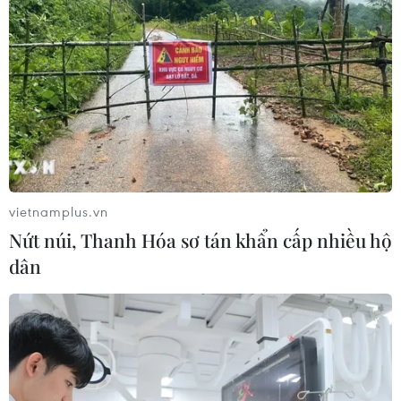
THỦY
Sở hữu trí tuệ
Quy định sử dụng
RSS
Hỗ trợ
Ngôn ngữ
TTXVN
Dịch vụ tin
Quảng cáo
Liên hệ
vietnamplus.vn
Nứt núi, Thanh Hóa sơ tán khẩn cấp nhiều hộ
dân
Giấy phép số: 1374/GP-BTTTT do Bộ Thông tin và Truyền thông
cấp ngày 11/9/2008.
Quảng cáo: Phó TBT Nguyễn Thị Tám: 093.5958688, Email:
tamvna@gmail.com
Điện thoại: (024) 39411349 - (024) 39411348, Fax: (024)