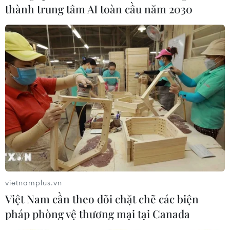
thành trung tâm AI toàn cầu năm 2030
TIN CÙNG CHUYÊN MỤC
vietnamplus.vn
Việt Nam cần theo dõi chặt chẽ các biện
Quảng Trị quyết tâm bàn giao sớm
pháp phòng vệ thương mại tại Canada
mặt bằng Dự án Nhà máy điện gió
LIG-Hướng Hóa 1