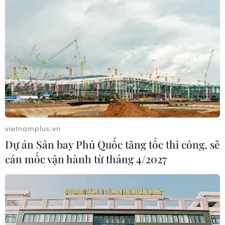
#xuất khẩu thủy sản
#Xuất khẩu cá ngừ
#xuất khẩu tôm
#thị trường Trung Quốc
Theo dõi VietnamPlus
vietnamplus.vn
Dự án Sân bay Phú Quốc tăng tốc thi công, sẽ
cán mốc vận hành từ tháng 4/2027
TIN LIÊN QUAN