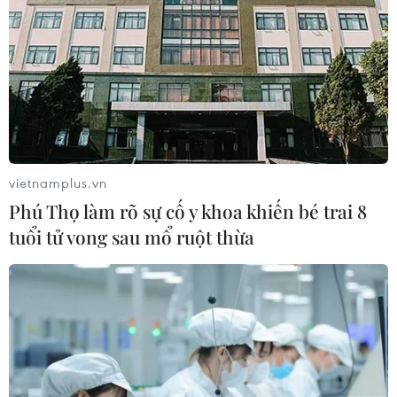
vietnamplus.vn
Phú Thọ làm rõ sự cố y khoa khiến bé trai 8
tuổi tử vong sau mổ ruột thừa
4 tháng năm 2024: Xuất
khẩu nông, lâm, thủy sản tăng gần 24%
01/05/2024 10:04
Theo thống kê của Bộ Nông nghiệp và Phát triển Nông
thôn, giá trị xuất khẩu nông, lâm, thủy sản 4 tháng đầu
năm 2024 đạt hơn 19 tỷ USD, tăng gần 24% so với cùng