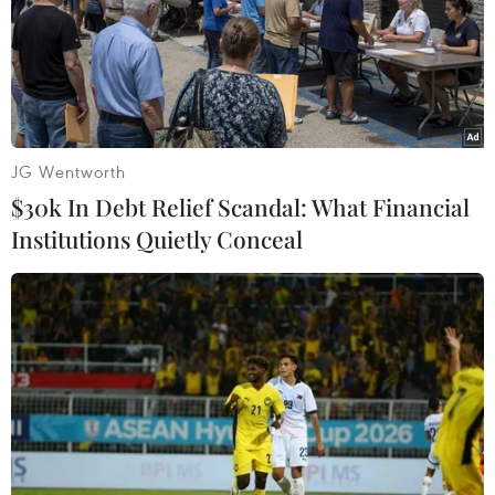
JG Wentworth
$30k In Debt Relief Scandal: What Financial
Institutions Quietly Conceal
Chế biến ngao nguyên con ở nhà máy của Công ty TNHH Thủy
sản Lenger Việt Nam, cụm công nghiệp An Xá, tỉnh Nam Định.
(Ảnh: Vũ Sinh/TTXVN)
Theo bà Lê Hằng, ngành chế biến xuất khẩu cá
ngừ, mực bạch tuộc và cá biển khác đều có
chung nút thắt là thiếu nguyên liệu.
Sản lượng khai thác hải sản trong nước không