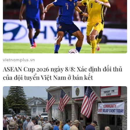
Tuy nhiên, theo các doanh nghiệp cá ngừ, nhập
khẩu của các thị trường tăng trở lại vì tồn kho
giảm chứ không phải vì thị trường tốt hơn và
giá xuất khẩu cao hơn.
Trong khi xuất khẩu mực, bạch tuộc giảm 14%
trong tháng 4 thì xuất khẩu nhuyễn thể có vỏ lại
vietnamplus.vn
tăng 14%.
ASEAN Cup 2026 ngày 8/8: Xác định đối thủ
Lũy kế 4 tháng đầu năm nay, 2 ngành hàng này
của đội tuyển Việt Nam ở bán kết
mang về doanh số lần lượt là 182 triệu USD,
giảm 4% và 43 triệu USD, giảm 2% so với cùng
kỳ năm 2023.