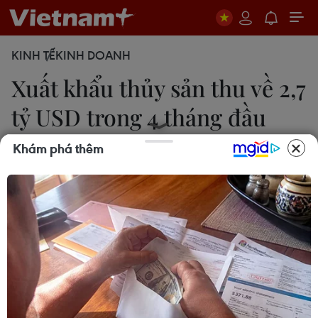
KINH TẾ
KINH DOANH
Xuất khẩu thủy sản thu về 2,7
tỷ USD trong 4 tháng đầu
năm
Khám phá thêm
Xuân Anh
14/05/2024 04:23
Lũy kế 4 tháng đầu năm 2024, xuất khẩu thủy sản
thu về 2,7 tỷ USD, tăng 6% so với cùng kỳ năm
2023, trong đó chỉ riêng tháng 4/2024, xuất khẩu
thủy sản đạt 770 triệu USD.