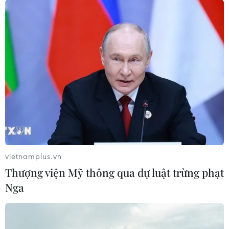
ngạch xuất khẩu nông lâm thủy
sản ước đạt 19,06 tỷ USD, nhập
khẩu đạt 14,32 tỷ USD, như vậy,
giá trị xuất siêu ngành đạt được 4
tháng là 4,74 tỷ USD, tăng 71,5%.
(TTXVN/Vietnam+)
vietnamplus.vn
Thượng viện Mỹ thông qua dự luật trừng phạt
Nga