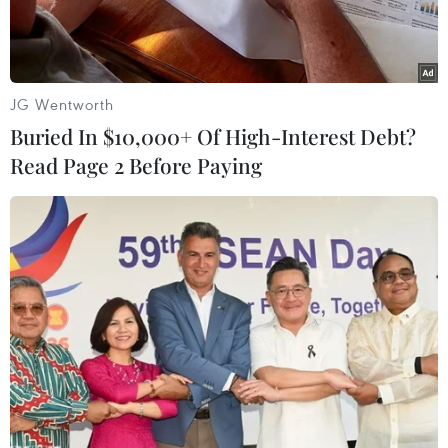
JG Wentworth
Buried In $10,000+ Of High-Interest Debt?
Read Page 2 Before Paying
Chế biến sản phẩm cá ngừ đại dương đạt tiêu chuẩn của Liên
minh châu Âu sang thị trường Mỹ và EU. (Ảnh: Vũ Sinh/TTXVN)
Thông tin từ Hiệp hội Chế biến và Xuất khẩu