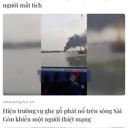
để phục vụ nhu cầu Tết Nguyên đán.
người mất tích
Thị trường Trung Quốc có nhiều nguồn cung
cấp, giá cạnh tranh nên các đối tác Trung Quốc
nhiều lựa chọn và tìm cách mua vào với giá
thấp.
Các doanh nghiệp kỳ vọng vấn đề tồn kho và dư
cung ở các thị trường quan trọng sẽ giảm dần,
nếu nút thắt về nguyên liệu hải sản nhập khẩu
được tháo gỡ thì hoạt động xuất khẩu thủy sản
nửa cuối năm sẽ thuận lợi hơn./.
4 tháng đầu năm 2024,
vietnamplus.vn
xuất siêu nông lâm thủy
Hiện trường vụ ghe gỗ phát nổ trên sông Sài
sản tăng gần 72%
Gòn khiến một người thiệt mạng
4 tháng đầu năm 2024, tổng kim