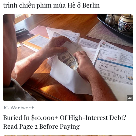
trình chiếu phim mùa Hè ở Berlin
“Chúng tôi muốn người lao động có thời gian
nghỉ ngơi, chuẩn bị cho con đến trường. Đặc
biệt, nếu nghỉ ngày 5/9 các ông bố bà mẹ sẽ có
thời gian dắt tay con đến trường, tạo sự gắn bó
trong gia đình, thể hiện tinh thần hiếu học của
Việt Nam,” ông Ngọ Duy Hiểu nhấn mạnh.
JG Wentworth
Buried In $10,000+ Of High-Interest Debt?
Read Page 2 Before Paying