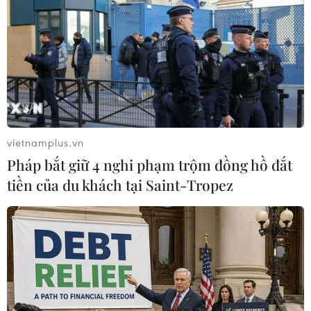
Theo dõi VietnamPlus
TIN LIÊN QUAN
vietnamplus.vn
Pháp bắt giữ 4 nghi phạm trộm đồng hồ đắt
tiền của du khách tại Saint-Tropez