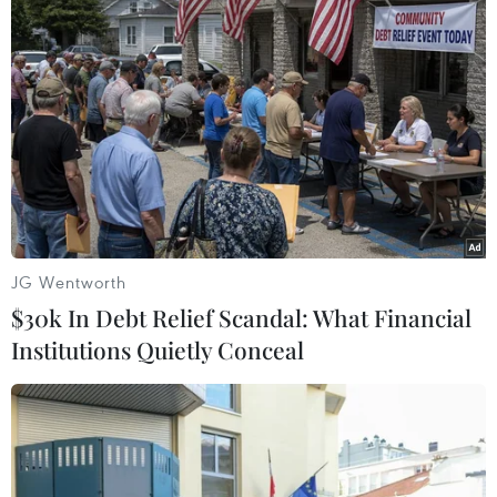
JG Wentworth
$30k In Debt Relief Scandal: What Financial
Institutions Quietly Conceal
#Bộ Luật lao động
#Tổng Liên đoàn Lao động Việt Nam
#Bổ sung 3 ngày nghỉ lễ
#Nghỉ lễ