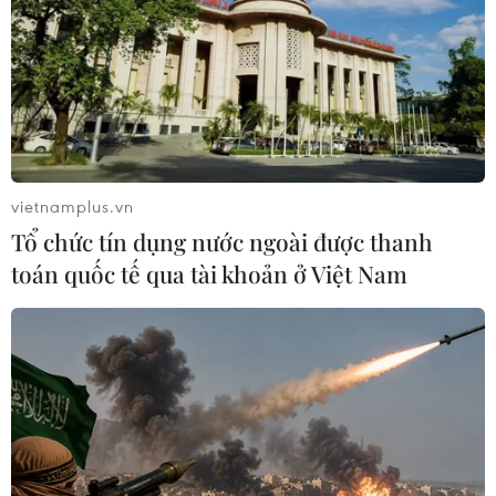
Phenikaa dao động từ 18 đến 27 điểm
09/08/2026 09:23
Hơn 40 sáng kiến thanh niên hội tụ
tại Ngày Quốc tế Thanh niên 2026
09/08/2026 09:19
vietnamplus.vn
Tổ chức tín dụng nước ngoài được thanh
toán quốc tế qua tài khoản ở Việt Nam
Đà Nẵng mở rộng tìm kiếm 2 nạn
nhân mất tích sau vụ sóng cuốn ở
Mũi Nghê
09/08/2026 08:59
Ngành nào dẫn đầu số điểm của
Trường Đại học Khoa học Tự nhiên,