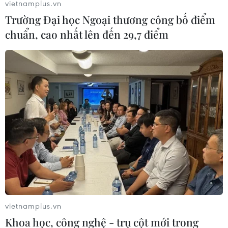
vietnamplus.vn
Trường Đại học Ngoại thương công bố điểm
chuẩn, cao nhất lên đến 29,7 điểm
Quy định tuổi nghề, tuổi nghỉ hưu với vận
động viên, giáo viên mầm non
vietnamplus.vn
Khoa học, công nghệ - trụ cột mới trong
06/08/2019 11:53