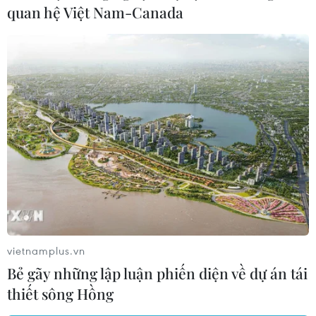
quan hệ Việt Nam-Canada
Các công việc có tính chất đặc thù như xiếc, thể thao,
nghệ thuật sân khấu, giáo viên mầm non… sẽ có quy
định tuổi nghề và có thể về hưu sớm.
vietnamplus.vn
Bẻ gãy những lập luận phiến diện về dự án tái
thiết sông Hồng