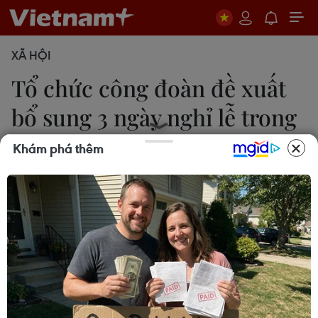
XÃ HỘI
Tổ chức công đoàn đề xuất
bổ sung 3 ngày nghỉ lễ trong
năm
Khám phá thêm
Hồng Kiều
17/09/2019 10:54
Tổng Liên đoàn Lao động Việt Nam đưa ra hai
phương án bổ sung ngày nghỉ lễ trong năm vào
dự thảo Bộ Luật Lao động sửa đổi.