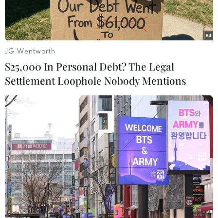
JG Wentworth
$25,000 In Personal Debt? The Legal
Settlement Loophole Nobody Mentions
Tổng Liên đoàn Lao động Việt Nam đề xuất giữ nguyên việc bổ
sung thêm ba ngày nghỉ lễ trong năm. (Ảnh: PV/Vietnam+)
Chiều ngày 17/9 tại Hà Nội, trao đổi với phóng
viên về một số vấn đề trong dự thảo Bộ Luật Lao
động sửa đổi, đại diện Tổng Liên đoàn lao động
Việt Nam cho biết sẽ đề xuất bổ sung 3 ngày