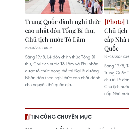
Trung Quốc dành nghi thức
L
cao nhất đón Tổng Bí thư,
Chủ tịch
Chủ tịch nước Tô Lâm
cấp Nhà 
Quốc
19/08/2024 05:04
Sáng 19/8, Lễ đón chính thức Tổng Bí
19/08/2024 03:
thư, Chủ tịch nước Tô Lâm và Phu nhân
Sáng 19/8, T
được tổ chức trọng thể tại Đại lễ đường
Trung Quốc 
Nhân dân theo nghi thức cao nhất dành
chủ trì Lễ đ
cho nguyên thủ quốc gia.
Chủ tịch nướ
cấp Nhà nước
TIN CÙNG CHUYÊN MỤC