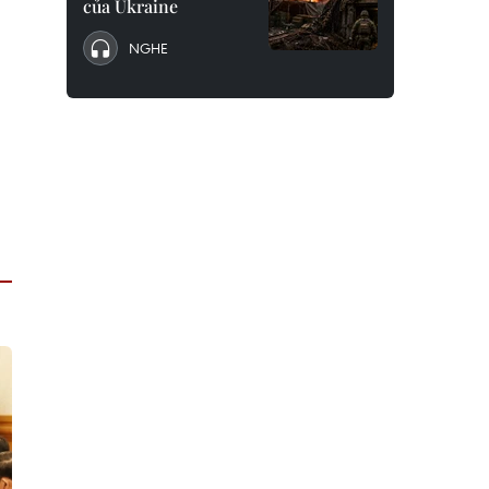
của Ukraine
NGHE