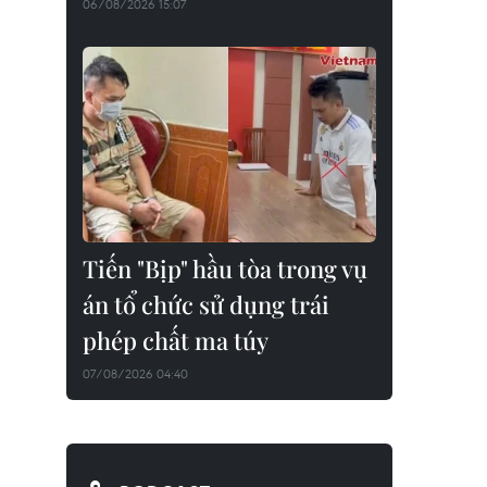
06/08/2026 15:07
Tiến "Bịp" hầu tòa trong vụ
án tổ chức sử dụng trái
phép chất ma túy
07/08/2026 04:40