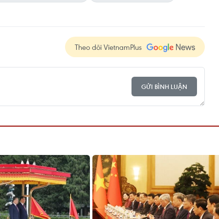
Theo dõi VietnamPlus
GỬI BÌNH LUẬN