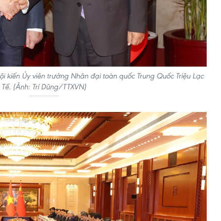
ội kiến Ủy viên trưởng Nhân đại toàn quốc Trung Quốc Triệu Lạc
Tế. (Ảnh: Trí Dũng/TTXVN)