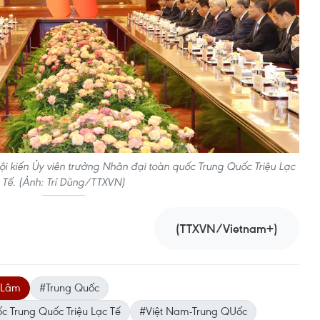
ội kiến Ủy viên trưởng Nhân đại toàn quốc Trung Quốc Triệu Lạc
Tế. (Ảnh: Trí Dũng/TTXVN)
(TTXVN/Vietnam+)
ô Lâm
#Trung Quốc
c Trung Quốc Triệu Lạc Tế
#Việt Nam-Trung QUốc