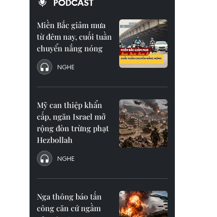
PODCAST
Miền Bắc giảm mưa
từ đêm nay, cuối tuần
chuyển nắng nóng
NGHE
Mỹ can thiệp khẩn
cấp, ngăn Israel mở
rộng đòn trừng phạt
Hezbollah
NGHE
Nga thông báo tấn
công căn cứ ngầm