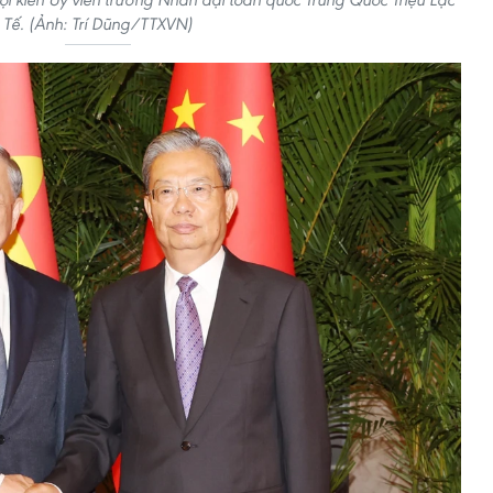
Tế. (Ảnh: Trí Dũng/TTXVN)