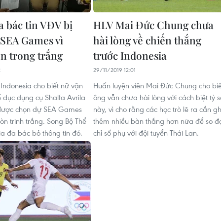
a bác tin VĐV bị
HLV Mai Đức Chung chưa
i SEA Games vì
hài lòng về chiến thắng
n trong trắng
trước Indonesia
2
29/11/2019 12:01
 Indonesia cho biết nữ vận
Huấn luyện viên Mai Đức Chung cho biế
ể dục dụng cụ Shalfa Avrila
ông vẫn chưa hài lòng với cách biệt tỷ s
 được chọn dự SEA Games
này, vì cho rằng các học trò lẽ ra cần gh
òn trinh trắng. Song Bộ Thể
thêm nhiều bàn thắng hơn nữa để so đ
ia đã bác bỏ thông tin đó.
chỉ số phụ với đội tuyển Thái Lan.