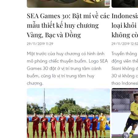
SEA Games 30: Bật mí về các
Indonesi
mẫu thiết kế huy chương
loại khỏ
Vàng, Bạc và Đồng
không cò
29/11/2019 11:29
29/11/2019 12:5
Mặt trước của huy chương có hình ảnh
Truyền thông
mô phỏng chiếc thuyền buồm. Logo SEA
động viên th
Games 30 đặt ở vị trí trung tâm cánh
Siani không
buồm, cũng là vị trí trung tâm huy
30 vì không c
chương.
thao Indones