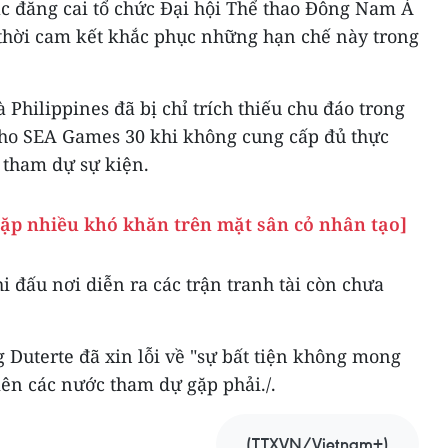
ác đăng cai tổ chức Đại hội Thể thao Đông Nam Á
thời cam kết khắc phục những hạn chế này trong
 Philippines đã bị chỉ trích thiếu chu đáo trong
cho SEA Games 30 khi không cung cấp đủ thực
 tham dự sự kiện.
gặp nhiều khó khăn trên mặt sân cỏ nhân tạo]
i đấu nơi diễn ra các trận tranh tài còn chưa
Duterte đã xin lỗi về "sự bất tiện không mong
n các nước tham dự gặp phải./.
(TTXVN/Vietnam+)