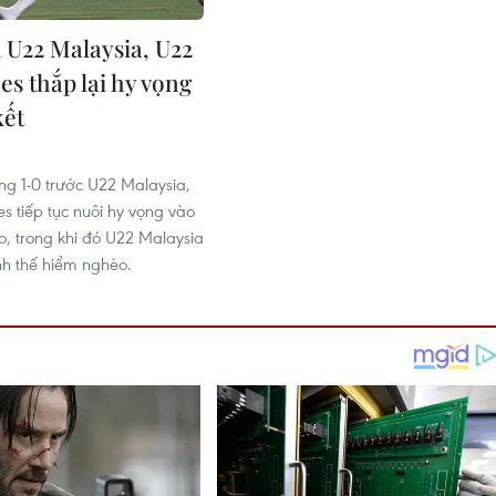
 U22 Malaysia, U22
es thắp lại hy vọng
kết
ng 1-0 trước U22 Malaysia,
es tiếp tục nuôi hy vọng vào
o, trong khi đó U22 Malaysia
nh thế hiểm nghèo.