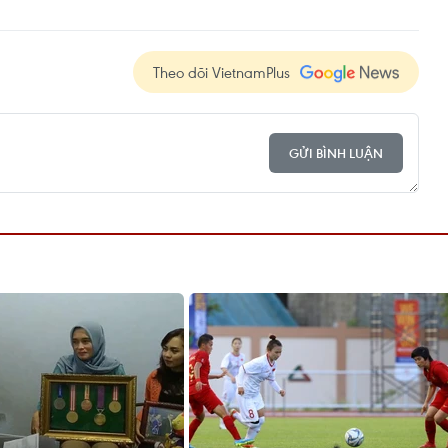
Theo dõi VietnamPlus
GỬI BÌNH LUẬN