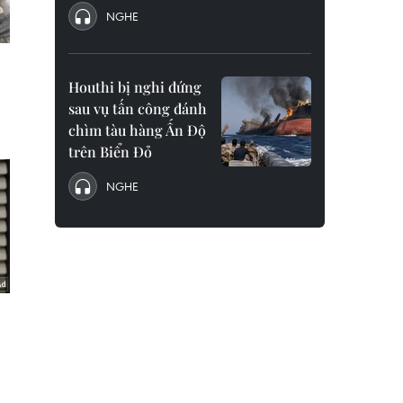
NGHE
Houthi bị nghi đứng
sau vụ tấn công đánh
chìm tàu hàng Ấn Độ
trên Biển Đỏ
NGHE