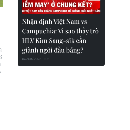
Nhận định Việt Nam vs
Campuchia: Vì sao thầy trò
HLV Kim Sang-sik cần
giành ngôi đầu bảng?
t
ố
06/08/2026 11:05
i
ọ