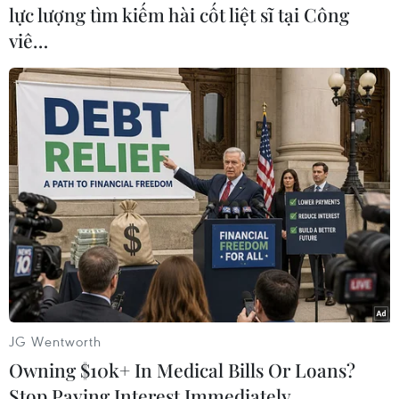
#Vladimir Putin
#Angela Merkel
#Tình hình Ukraine
lực lượng tìm kiếm hài cốt liệt sĩ tại Công
#Miền Đông Ukaine
#Sergei Lavrov
#G7
viê…
#Điện đàm
Đức
Nga
Ukraine
Theo dõi VietnamPlus
TIN LIÊN QUAN
JG Wentworth
Owning $10k+ In Medical Bills Or Loans?
Stop Paying Interest Immediately