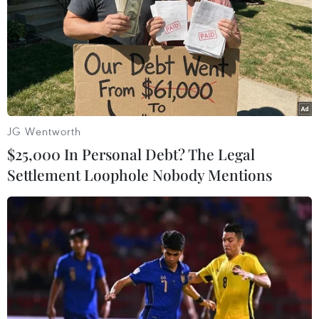
16/01/2015 02:37
Tổng thống Ukraine và Kazakhstan ngày 15/1 nhất trí
cuộc gặp thượng đỉnh 4 bên về cuộc khủng hoảng
Ukraine sẽ diễn ra vào cuối tháng này.
JG Wentworth
$25,000 In Personal Debt? The Legal
Settlement Loophole Nobody Mentions