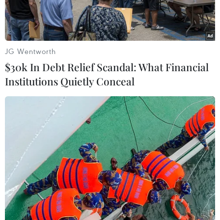
JG Wentworth
$30k In Debt Relief Scandal: What Financial
Institutions Quietly Conceal
Tổng thống Nga Vladimir Putin và Thủ tướng Đức Angela
Merkel. (Nguồn: Reuters)
Ngày 16/1, Ngoại trưởng Nga Sergei Lavrov cho
biết Tổng thống Nga Vladimir Putin và Thủ
tướng Đức Angela Merkel ngày 15/1 đã điện
đàm để thảo luận tình hình Ukraine.
Theo ông Lavrov, các nhà lãnh đạo đã đề cập