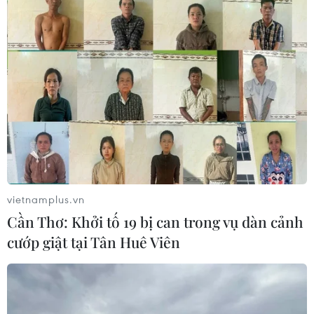
vietnamplus.vn
Cần Thơ: Khởi tố 19 bị can trong vụ dàn cảnh
cướp giật tại Tân Huê Viên