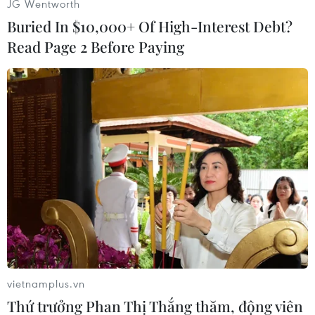
JG Wentworth
nghị thượng đỉnh 7 nước công nghiệp phát triển
Buried In $10,000+ Of High-Interest Debt?
(G-7) ở Bavaria./.
Read Page 2 Before Paying
(Vietnam+)
vietnamplus.vn
Thứ trưởng Phan Thị Thắng thăm, động viên