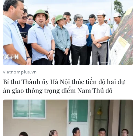
Pháp ghi nhận tháng 7 nóng nhất
trong lịch sử
04/08/2026 15:17
Tây Ban Nha phát trực tiếp nhật thực
toàn phần từ độ cao 9.000 m
vietnamplus.vn
04/08/2026 13:23
Bí thư Thành ủy Hà Nội thúc tiến độ hai dự
án giao thông trọng điểm Nam Thủ đô
Tàu chở hàng của Thổ Nhĩ Kỳ bị tấn
công trên Biển Đen
04/08/2026 05:54