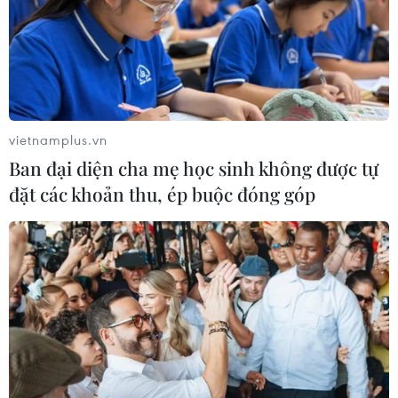
05/08/2026 00:37
Nga và Ukraine tiếp tục tấn
công qua lại, thương vong không
ngừng gia tăng
vietnamplus.vn
04/08/2026 15:54
Ban đại diện cha mẹ học sinh không được tự
đặt các khoản thu, ép buộc đóng góp
Pháp ghi nhận tháng 7 nóng nhất
trong lịch sử
04/08/2026 15:17
Tây Ban Nha phát trực tiếp nhật thực
toàn phần từ độ cao 9.000 m
04/08/2026 13:23