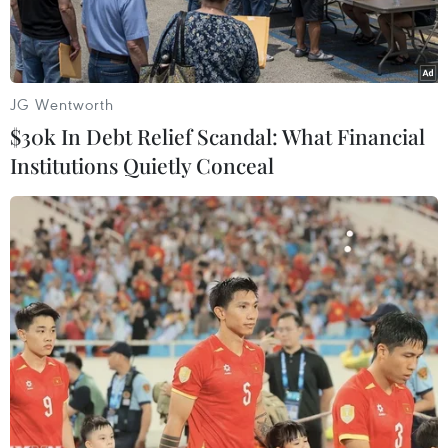
JG Wentworth
$30k In Debt Relief Scandal: What Financial
Institutions Quietly Conceal
Tổng thống Ukraine Petro Poroshenko (phải) hội đàm với người
đồng cấp Kazakhstan Nursultan Nazarbayev đang ở thăm
Ukraine.(Nguồn: AFP/TTXVN)
Tổng thống Ukraine Petro Poroshenko và người
đồng cấp Kazakhstan Nursultan Nazarbayev
ngày 15/1 đã nhất trí rằng cuộc gặp thượng đỉnh