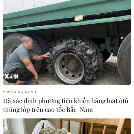
#Ukraine
#Kazakhstan
#Tổng thống Ukraine
#Petro Poroshenko
#Tổng thống Kazakhstan
#Khủng hoảng
#Gặp thượng đỉnh
#Cuộc gặp bốn bên
Ukraine
Theo dõi VietnamPlus
vietnamplus.vn
Đã xác định phương tiện khiến hàng loạt ôtô
thủng lốp trên cao tốc Bắc-Nam
TIN LIÊN QUAN