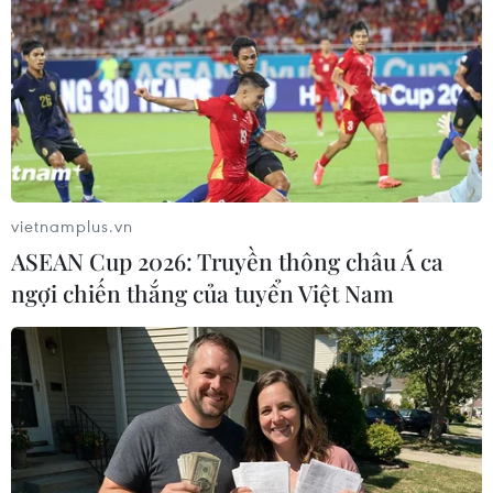
vietnamplus.vn
ASEAN Cup 2026: Truyền thông châu Á ca
ngợi chiến thắng của tuyển Việt Nam
Tổng thống Nga chưa xác nhận tham gia
cuộc gặp 4 bên về Ukraine
12/01/2015 22:44
Tổng thống Nga Vladimir Putin chưa xác nhận sẽ tham