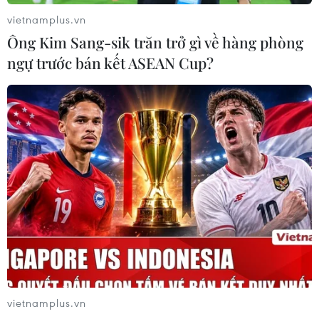
vietnamplus.vn
Ông Kim Sang-sik trăn trở gì về hàng phòng
Ukraine xúc tiến đàm phán với phe ly khai
ngự trước bán kết ASEAN Cup?
trước thềm hội nghị 4 bên
13/01/2015 14:55
Ukraine tuyên bố rằng cuộc gặp thượng đỉnh bàn về
hòa bình mà Tổng thống Petro Poroshenko triệu tập để
chấm dứt cuộc nổi dậy của lực lượng ly khai sẽ đòi hỏi
phải thương thảo với phe ly khai.
vietnamplus.vn