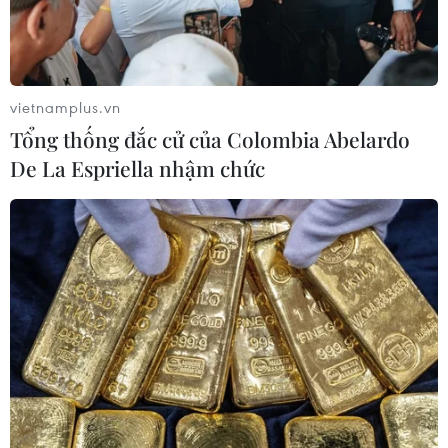
Tàu chở hàng của Thổ Nhĩ Kỳ bị tấn
công trên Biển Đen
vietnamplus.vn
04/08/2026 05:54
Tổng thống đắc cử của Colombia Abelardo
De La Espriella nhậm chức
Vì sao Google khiến Mỹ và
EU đối đầu về chủ quyền số?
04/08/2026 04:13
Máy bay chở khách nội địa đầu tiên
của Nga hoàn tất chuyến bay thử
nghiệm
04/08/2026 01:25