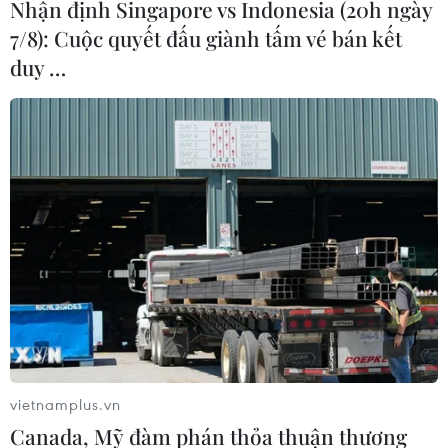
Nhận định Singapore vs Indonesia (20h ngày
7/8): Cuộc quyết đấu giành tấm vé bán kết
duy …
Quốc hội Ukraine thông qua việc làm mới
lực lượng ở tiền tuyến
15/01/2015 12:40
Ngày 15/1, Quốc hội Ukraine đã bỏ phiếu thông qua
việc làm mới lực lượng ở tiền tuyến và nối lại chế độ đi
lính bắt buộc.
vietnamplus.vn
Canada, Mỹ đàm phán thỏa thuận thương