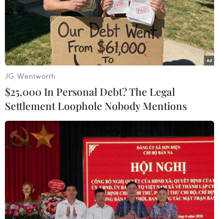
gia cuộc gặp thượng đỉnh bốn bên về Ukraine dự kiến
diễn ra ngày 15/1 tới tại thủ đô Astana của Kazakhstan.
JG Wentworth
$25,000 In Personal Debt? The Legal
Settlement Loophole Nobody Mentions
Kế hoạch gặp thượng đỉnh bốn bên thảo