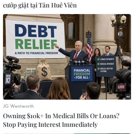
xuyên cáo buộc nhau về các vụ nã pháo và bắn
cướp giật tại Tân Huê Viên
tên lửa gây thương vong cho dân thường./.
(TTXVN/Vietnam+)
JG Wentworth
Owning $10k+ In Medical Bills Or Loans?
Stop Paying Interest Immediately