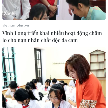
vietnamplus.vn
Vĩnh Long triển khai nhiều hoạt động chăm
lo cho nạn nhân chất độc da cam
Đại sứ Nga tại Mỹ Alexander Darchiev. (Ảnh: TASS)
Ngày 6/3, Giám đốc Vụ Bắc Đại Tây Dương thuộc
Bộ Ngoại giao Nga Alexander Darchiev đã được
Tổng thống Vladimir Putin ký sắc lệnh bổ
nhiệm làm Đại sứ Nga tại Mỹ.