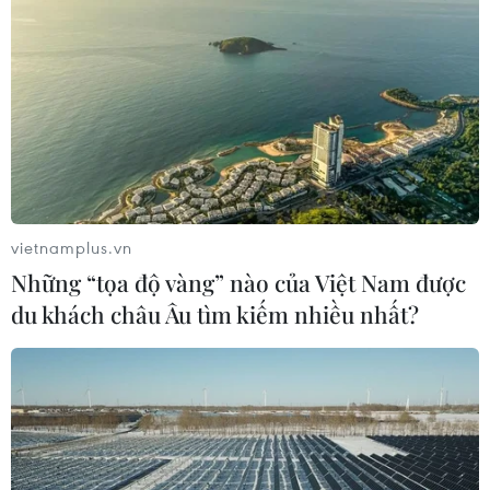
vietnamplus.vn
Những “tọa độ vàng” nào của Việt Nam được
du khách châu Âu tìm kiếm nhiều nhất?