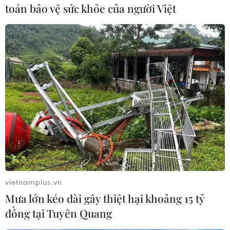
Bộ Ngoại giao Nga thông
toán bảo vệ sức khỏe của người Việt
báo bổ nhiệm đại sứ mới
tại Mỹ
Theo thông báo của Bộ Ngoại
giao Nga, nhà ngoại giao kỳ cựu
Alexander Darchiev dự kiến sẽ lên
đường đến Washington đảm
nhiệm vị trí Đại sứ Nga tại Mỹ
"trong tương lai gần."
(TTXVN/Vietnam+)
vietnamplus.vn
Mưa lớn kéo dài gây thiệt hại khoảng 15 tỷ
đồng tại Tuyên Quang