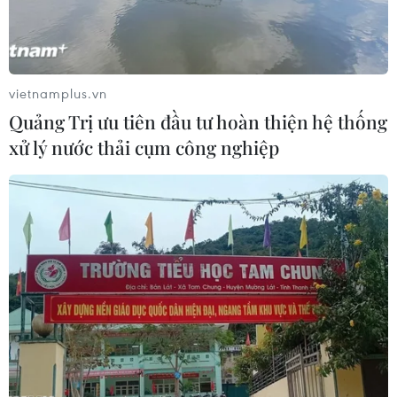
vietnamplus.vn
Quảng Trị ưu tiên đầu tư hoàn thiện hệ thống
xử lý nước thải cụm công nghiệp
Mỹ hoan nghênh việc Nga bổ nhiệm một
chuyên gia về Mỹ làm Đại sứ
25/12/2024 13:44
Ngoại trưởng Lavrov cho biết sau khi Nga hoàn tất các
thủ tục cần thiết để đạt được sự đồng thuận, Mỹ đã bày
tỏ hoan nghênh việc bổ nhiệm một chuyên gia về Mỹ
làm Đại sứ Nga tại Mỹ.