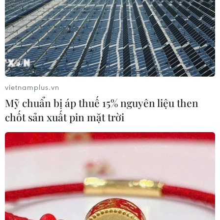
vietnamplus.vn
Mỹ chuẩn bị áp thuế 15% nguyên liệu then
TIN CÙNG CHUYÊN MỤC
chốt sản xuất pin mặt trời
Ba Lan thảo luận việc thành lập căn
cứ quân sự thường trực với Mỹ
06/08/2026 00:06
Liên hợp quốc: Xung đột Ukraine trải
qua tháng đẫm máu nhất