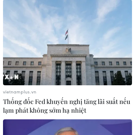
#Đại sứ Nga tại Mỹ
#Alexander Darchiev
#Tổng thống Vladimir Putin
#Sergey Lavrov
#Washington
#Moskva
#Đại sứ quán Nga
Mỹ
vietnamplus.vn
Nga
Thống đốc Fed khuyến nghị tăng lãi suất nếu
lạm phát không sớm hạ nhiệt
Theo dõi VietnamPlus