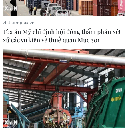
vietnamplus.vn
Xem thêm
Tòa án Mỹ chỉ định hội đồng thẩm phán xét
xử các vụ kiện về thuế quan Mục 301
CƠ QUAN CHỦ QUẢN: THÔNG TẤN XÃ VIỆT NAM
Tổng Biên tập: TRẦN TIẾN DUẨN
Phó Tổng Biên tập: NGUYỄN THỊ TÁM, KHÚC THANH
THỦY
Sở hữu trí tuệ
Quy định sử dụng
RSS
Hỗ trợ