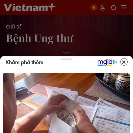
CHỦ ĐỀ
Bệnh Ung thư
Khám phá thêm
Điều trị hiệu quả ca ung thư phổi
mang đồng thời hai đột biến gen
hiếm gặp
02/08/2026 05:58
Hơn 2.200 tỷ đồng ủng hộ Quỹ
“Ngày mai tươi sáng” hỗ trợ bệnh