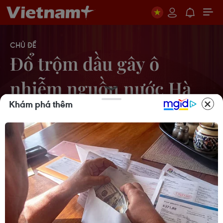
CHỦ ĐỀ
Đổ trộm dầu gây ô
nhiễm nguồn nước Hà
Khám phá thêm
Nội
Ba kẻ đổ dầu thải vào nguồn nước
sông Đà lĩnh hơn 12 năm tù giam
31/07/2020 10:25