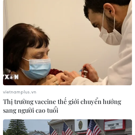
máy
25/10/2019 14:00
Sự cố nước Sông Đà: Bài học về sự
giám sát chặt chẽ nguồn nước
25/10/2019 11:26
Công ty môi trường công nghệ cao
Hòa Bình bác bỏ việc nhận dầu thải
25/10/2019 08:56
vietnamplus.vn
Thị trường vaccine thế giới chuyển hướng
sang người cao tuổi
17 ngày sau vụ khủng
hoảng nước sạch tại Hà Nội
25/10/2019 08:31