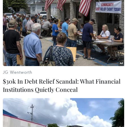
'Cuộc chơi đi tìm người chịu thiệt’ và
lời xin lỗi muộn của Viwasupco
25/10/2019 04:25
Viwasupco chính thức xin lỗi dân sau
17 ngày sự cố nước nhiễm dầu bẩn
JG Wentworth
25/10/2019 01:54
$30k In Debt Relief Scandal: What Financial
Institutions Quietly Conceal
Phát hiện nhiều dầu thải còn lưu trữ
tại Công ty gốm sứ Thanh Hà
23/10/2019 13:47