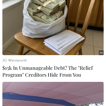
Nhìn lại thảm họa ở Nhật Bản qua
ảnh đoạt giải
10/03/2012 13:50
Thủ tướng Noda cam kết xây “nước
Nhật Bản mới”
JG Wentworth
10/03/2012 13:48
$15k In Unmanageable Debt? The "Relief
Program" Creditors Hide From You
Cuộc sống mới của “những chú lính
chì" Việt ở Nhật
10/03/2012 11:55