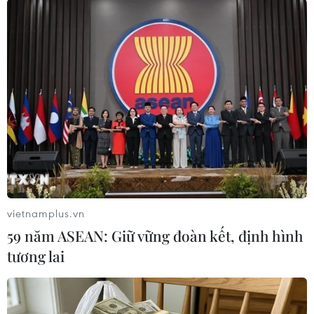
11/03/2012 03:27
Có hơn 340.000 người Nhật sơ tán vì
thảm họa kép
11/03/2012 02:34
FPT Nhật Bản: Vững bước hơn sau
cơn đại địa chấn
11/03/2012 01:51
vietnamplus.vn
59 năm ASEAN: Giữ vững đoàn kết, định hình
tương lai
“Hoa Anh đào lại nở trên đất nước
Mặt trời mọc”
11/03/2012 00:21