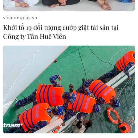
09/03/2012 02:06
vietnamplus.vn
Khởi tố 19 đối tượng cướp giật tài sản tại
Xem thêm
Công ty Tân Huê Viên
CƠ QUAN CHỦ QUẢN: THÔNG TẤN XÃ VIỆT NAM
Tổng Biên tập: TRẦN TIẾN DUẨN
Phó Tổng Biên tập: NGUYỄN THỊ TÁM, KHÚC THANH
THỦY
Sở hữu trí tuệ
Quy định sử dụng