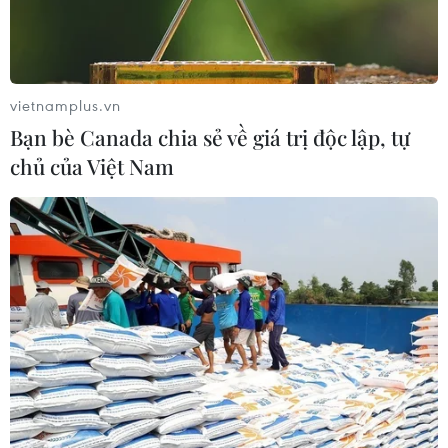
Hữu Thắng/Tokyo (Vietnam+)
vietnamplus.vn
Bạn bè Canada chia sẻ về giá trị độc lập, tự
chủ của Việt Nam
#Nhật Bản
#Thảm họa
#Hồi sinh
#Lưu học sinh