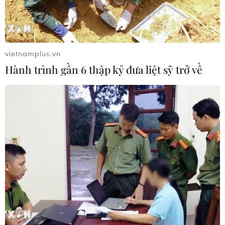
Thụy Sĩ khó đạt mục tiêu giảm phát
thải khí nhà kính vào năm 2030
07/08/2026 09:42
vietnamplus.vn
Hành trình gần 6 thập kỷ đưa liệt sỹ trở về
Bão Dolphin càn quét các đảo miền
Nam Nhật Bản, sân bay Okinawa
phải đóng cửa
07/08/2026 09:10
Thái Lan: Ôtô lao vào trung tâm
chăm sóc trẻ làm khoảng nạn nhân
bị thương
07/08/2026 08:13