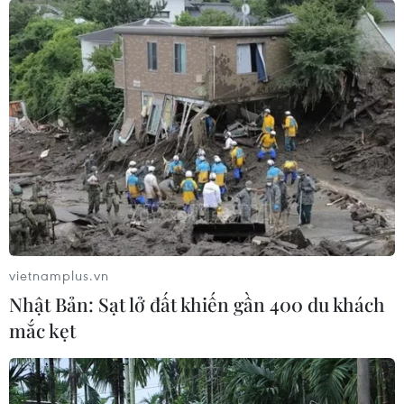
hơn 300 trẻ em tử vong do Ebola
08/08/2026 15:21
Đà Nẵng: Hỗ trợ 700 triệu đồng cho
đồng bào nghèo xã Hùng Sơn
08/08/2026 09:58
Vùng 3 Hải quân cứu thành công 1
nạn nhân bị sóng cuốn tại Mũi Nghê
vietnamplus.vn
08/08/2026 08:43
Nhật Bản: Sạt lở đất khiến gần 400 du khách
mắc kẹt
Trung Quốc nâng mức ứng phó khẩn
cấp với bão Dolphin