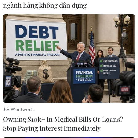
mát mà còn là mộtnước Nhật kiên cường với
ngành hàng không dân dụng
những công dân yêu nước và có một niềm tin
mãnh liệtvào tương lai.
Họ không những không hề yếu đuối mà còn biết
truyền lửa nhiệthuyết sang những người xung
quanh để tất cả đều tin tưởng rằng thảm họa
képkhông thể quật ngã được họ.
Đứng lên từ đổ nát
Về đến ký túc xá, lòng tôi nặngtrĩu. Lại một đêm
nữa, tôi không ngủ. Đài truyền hình tiếp tục đưa
JG Wentworth
hình ảnh nhữngngười dân trong vùng thảm họa
Owning $10k+ In Medical Bills Or Loans?
đang lang thang trong tuyết. Gương mặt họ đỏ
Stop Paying Interest Immediately
ửng vìbăng giá, quần áo lem luốc vì bùn đất