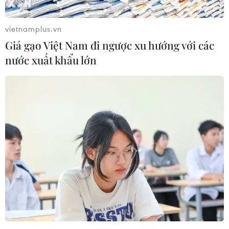
Nhật Bản
vietnamplus.vn
Giá gạo Việt Nam đi ngược xu hướng với các
nước xuất khẩu lớn
Theo dõi VietnamPlus
TIN CÙNG CHUYÊN MỤC
Bão Dolphin gây ảnh hưởng diện
rộng tại miền Đông Trung Quốc
09/08/2026 04:23