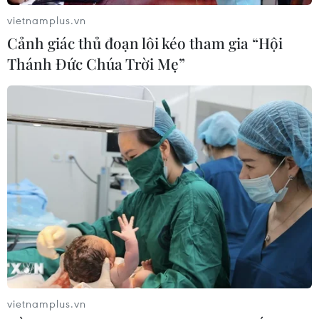
Thủ tướng Thái Lan chỉ đạo khẩn sau
vietnamplus.vn
vụ xả súng tại trường học
Cảnh giác thủ đoạn lôi kéo tham gia “Hội
07/08/2026 06:37
Thánh Đức Chúa Trời Mẹ”
Thái Lan: Xả súng gây thương vong
tại trường học ở Nonthaburi
07/08/2026 05:12
Nghệ nhân Đặng Văn Hậu
thổi sức sống mới cho nghệ thuật tò
he truyền thống
07/08/2026 03:19
vietnamplus.vn
Sập công trình tại Cuba khiến 2