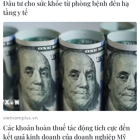
Đầu tư cho sức khỏe từ phòng bệnh đến hạ
người tử vong
tầng y tế
07/08/2026 01:48
Syria: Nổ xe buýt gần thủ đô
Damascus khiến 2 người chết và 13
người bị thương
07/08/2026 00:50
Ớt nhập khẩu từ Mexico khiến hàng
trăm người tiêu dùng Mỹ nhiễm
khuẩn Salmonella
07/08/2026 00:43
vietnamplus.vn
Các khoản hoàn thuế tác động tích cực đến
Bánh xèo tôm nhảy - món ăn phải
kết quả kinh doanh của doanh nghiệp Mỹ