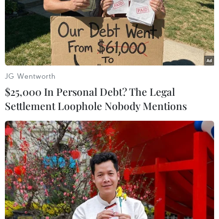
JG Wentworth
$25,000 In Personal Debt? The Legal
Settlement Loophole Nobody Mentions
Một người đi sơ tán nằm ở “góc nhà” đặt tại
trung tâm hội nghị Big Palette ởKoriyama./.
(Vietnam+)