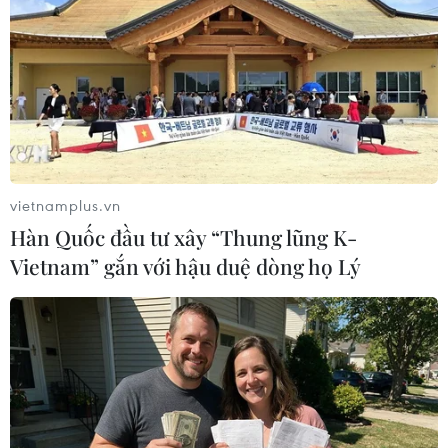
vietnamplus.vn
Hàn Quốc đầu tư xây “Thung lũng K-
Vietnam” gắn với hậu duệ dòng họ Lý
Tấm ảnh chụp ngày 12/11/2011, được thực hiện
qua xe buýt, chụp phần bị hư hạinặng của lò
phản ứng hạt nhật tại nhà máy Fukushima
Daichi.