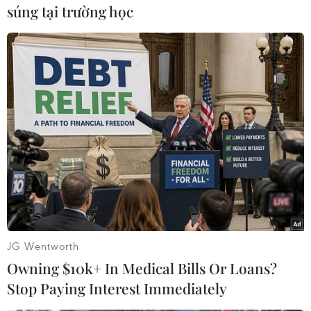
súng tại trường học
Đây là một tấm ảnh khác trong bộ 12 tấm ảnh
nói trên, chụp cảnh hai chú chótrong một thị
JG Wentworth
trấn không người tại Okuma.
Owning $10k+ In Medical Bills Or Loans?
Stop Paying Interest Immediately