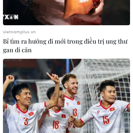
Nghệ thuật Xòe Thái: Từ thực hành
di sản đến phát triển du lịch bền
vững
vietnamplus.vn
05/08/2026 07:40
Bỉ tìm ra hướng đi mới trong điều trị ung thư
gan di căn
Hồ sơ Phở phải chứng
minh được sức sống của di sản trong
cộng đồng
05/08/2026 07:12
"Lễ mừng cơm mới" và chuỗi hoạt
động du lịch "Sắc vàng Di sản" 2026
tại Lào Cai
04/08/2026 14:56