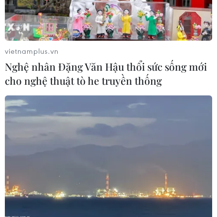
vietnamplus.vn
Nghệ nhân Đặng Văn Hậu thổi sức sống mới
cho nghệ thuật tò he truyền thống
#Động đất
#Sóng thần
#Thảm họa hạt nhân
#Ảnh Báo chí thế giới
Áo
Nhật Bản
Theo dõi VietnamPlus