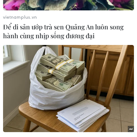
vietnamplus.vn
Để di sản ướp trà sen Quảng An luôn song
hành cùng nhịp sống đương đại
Đây là tấm ảnh đoạt giải nhất ở hạng mục Nhân
vật trong Tin tức (People in theNews Stories), do
phóng viên người Nhật Yasuyoshi Chiba của
hãng AFP thực hiệnngày 3/4/2011. Bức ảnh chụp
cảnh cô Chieko Matsukawa đang giơ tấm bằng
tốtnghiệp của con gái tìm thấy từ trong đống đổ
nát tại thành phốHigashimatsushima. Tấm ảnh
gợi cảm giác đau thương, cảm thông cho những
mất mátmà người dân Nhật Bản phải gánh chịu.