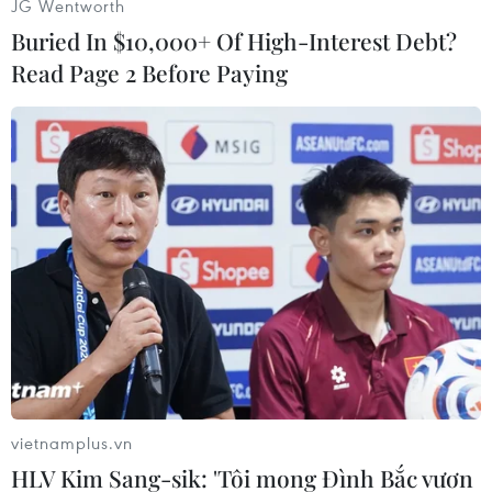
JG Wentworth
Buried In $10,000+ Of High-Interest Debt?
Read Page 2 Before Paying
Du lịch Sri Lanka tổn thất nặng nề
sau loạt vụ tấn công khủng bố
03/07/2019 15:04
Nổ ở Sri Lanka: 9 sỹ quan cảnh sát bị
điều tra hình sự về tội bất cẩn
21/06/2019 01:11
Saudi Arabia dẫn độ các nghi phạm
Sri Lanka liên quan vụ khủng bố 21/4
vietnamplus.vn
14/06/2019 23:01
HLV Kim Sang-sik: 'Tôi mong Đình Bắc vươn