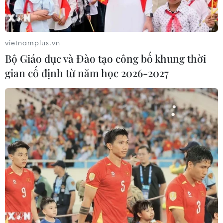
Xem thêm
vietnamplus.vn
Bộ Giáo dục và Đào tạo công bố khung thời
gian cố định từ năm học 2026-2027
CƠ QUAN CHỦ QUẢN: THÔNG TẤN XÃ VIỆT NAM
Tổng Biên tập: TRẦN TIẾN DUẨN
Phó Tổng Biên tập: NGUYỄN THỊ TÁM, KHÚC THANH
THỦY
Sở hữu trí tuệ
Quy định sử dụng
RSS
Hỗ trợ
Ngôn ngữ
TTXVN