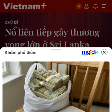
CHỦ ĐỀ
Nổ liên tiếp gây thương
vong lớn ở Sri Lanka
Khám phá thêm
Sri Lanka xét xử vụ đánh bom khủng
bố năm 2019 khiến 267 người chết
23/11/2021 11:03
Mỹ buộc tội 3 người Sri Lanka liên