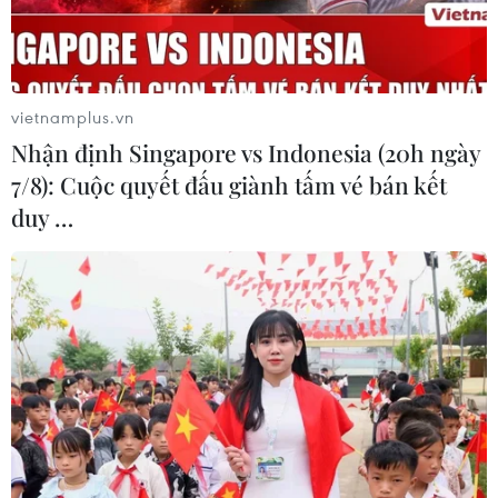
Sri Lanka đảm bảo an ninh trước khi
mở cửa trở lại các trường học
vietnamplus.vn
05/05/2019 14:59
Nhận định Singapore vs Indonesia (20h ngày
7/8): Cuộc quyết đấu giành tấm vé bán kết
duy …
Sri Lanka trục xuất 200 giáo sỹ Hồi
giáo sau loạt vụ tấn công
05/05/2019 11:58
'Một số kẻ đánh bom ở Sri Lanka
từng được huấn luyện ở Ấn Độ'
04/05/2019 23:00