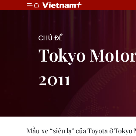
CHỦ ĐỀ
Tokyo Moto
2011
Mẫu xe “siêu lạ” của Toyota ở Toky