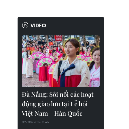
VIDEO
Đà Nẵng: Sôi nổi các hoạt
động giao lưu tại Lễ hội
Việt Nam - Hàn Quốc
09/08/2026 11:46