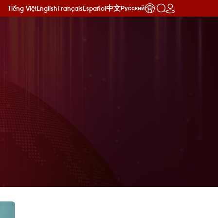
Tiếng Việt
English
Français
Español
中文
Русский