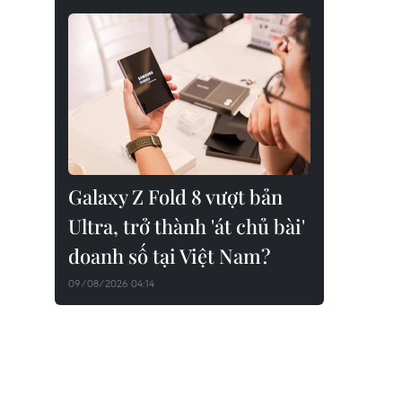
Galaxy Z Fold 8 vượt bản
Ultra, trở thành 'át chủ bài'
doanh số tại Việt Nam?
09/08/2026 04:14