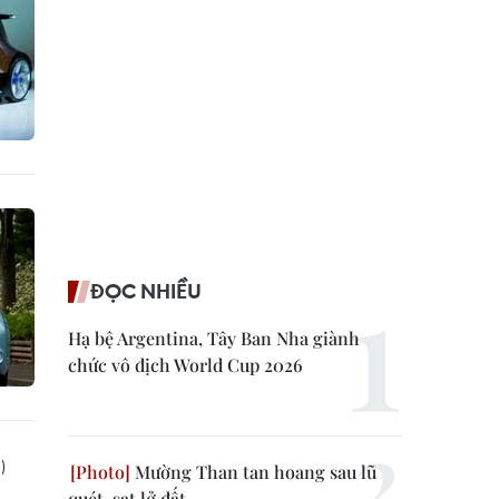
ĐỌC NHIỀU
Hạ bệ Argentina, Tây Ban Nha giành
chức vô địch World Cup 2026
Mường Than tan hoang sau lũ
quét, sạt lở đất