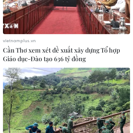
Khởi tố người đi bộ gây tai nạn chết
người trên quốc lộ ở Quảng Trị
06/08/2026 09:44
vietnamplus.vn
Cần Thơ xem xét đề xuất xây dựng Tổ hợp
Các trường đại học sẽ xét tuyển thí
Giáo dục-Đào tạo 636 tỷ đồng
sinh Trường THTP chuyên Tuyên
Quang không vi phạm quy chế
06/08/2026 09:44
Thi công trở lại dự án sửa chữa Quốc
lộ 30 sau phản ánh của TTXVN
06/08/2026 09:42