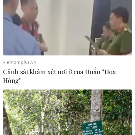
vietnamplus.vn
Cảnh sát khám xét nơi ở của Huấn "Hoa
Hồng"
#Sở Nội vụ Thành phố Hồ Chí Minh
#Thôi việc
#Bộ Nội vụ
#Công chức
Tp. Hồ Chí Minh
Theo dõi VietnamPlus