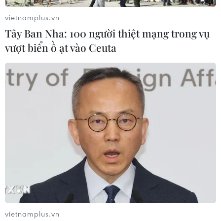
vietnamplus.vn
Tây Ban Nha: 100 người thiệt mạng trong vụ
vượt biển ồ ạt vào Ceuta
'Làn sóng' nhân viên y tế nghỉ việc hàng
loạt: Cần chính sách lâu dài
24/07/2022 07:20
Các chuyên gia cho rằng, ngành y tế cần cải thiện ngay
môi trường làm việc, thu nhập cho nhân viên y tế, về lâu
dài rất cần nhiều chính sách mang tầm chiến lược.
vietnamplus.vn