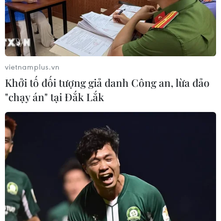
vietnamplus.vn
Khởi tố đối tượng giả danh Công an, lừa đảo
"chạy án" tại Đắk Lắk