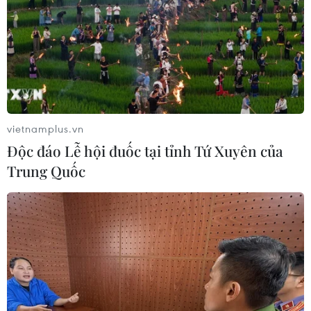
vietnamplus.vn
Độc đáo Lễ hội đuốc tại tỉnh Tứ Xuyên của
Trung Quốc