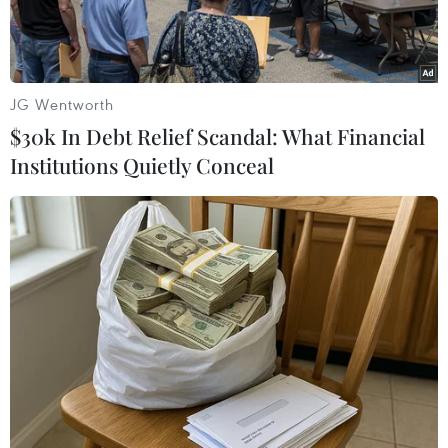
JG Wentworth
$30k In Debt Relief Scandal: What Financial
Institutions Quietly Conceal
Ảnh minh họa. (Nguồn: TTXVN)
Sở Nội vụ Thành phố Hồ Chí Minh cho biết do sơ
suất trong trong việc ghi thời điểm thống kê,
nên thông tin 6.177 cán bộ, công chức, viên
chức Thành phố Hồ Chí Minh thôi việc trong 6