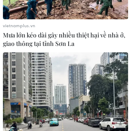
Hà Nội tăng tốc thi công
đường Vành đai 1 đoạn Hoàng Cầu-
Voi Phục
vietnamplus.vn
06/08/2026 09:07
Mưa lớn kéo dài gây nhiều thiệt hại về nhà ở,
giao thông tại tỉnh Sơn La
Khởi tố Chủ tịch Hội đồng quản trị,
Giám đốc Công ty cổ phần Mekolor
06/08/2026 09:06
Đồng Nai yêu cầu đẩy nhanh tiến độ
dự án kết nối vùng, sân bay Long
Thành
06/08/2026 09:05