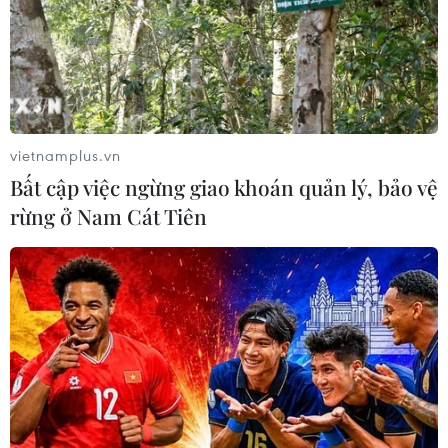
TIN LIÊN QUAN
vietnamplus.vn
Bất cập việc ngừng giao khoán quản lý, bảo vệ
rừng ở Nam Cát Tiên