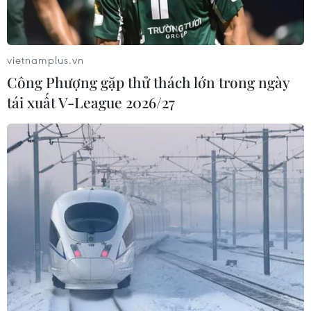
vietnamplus.vn
Công Phượng gặp thử thách lớn trong ngày
tái xuất V-League 2026/27
TIN CÙNG CHUYÊN MỤC
An Giang: Cháy lớn ở khu dân cư
khiến 5 căn nhà bị hư hại
06/08/2026 16:12