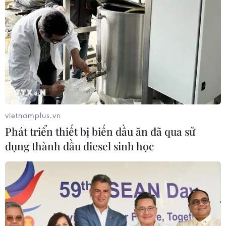
đồng bào nghèo xã Hùng Sơn
08/08/2026 09:58
Xem thêm
vietnamplus.vn
Phát triển thiết bị biến dầu ăn đã qua sử
CƠ QUAN CHỦ QUẢN: THÔNG TẤN XÃ VIỆT NAM
dụng thành dầu diesel sinh học
Tổng Biên tập: TRẦN TIẾN DUẨN
Phó Tổng Biên tập: NGUYỄN THỊ TÁM, KHÚC THANH
THỦY
Sở hữu trí tuệ
Quy định sử dụng