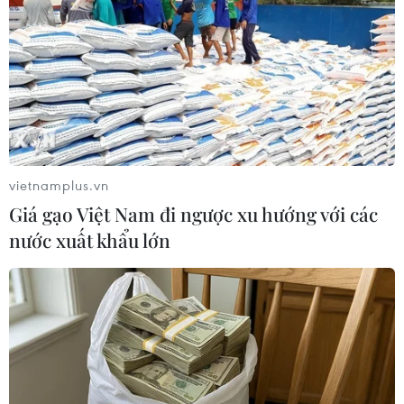
nào nỗi mất mát, khó khăn của trẻ em kém may
mắn, động viên các em cố gắng vươn lên trong
cuộc sống./.
(TTXVN/Vietnam+)
vietnamplus.vn
Giá gạo Việt Nam đi ngược xu hướng với các
nước xuất khẩu lớn