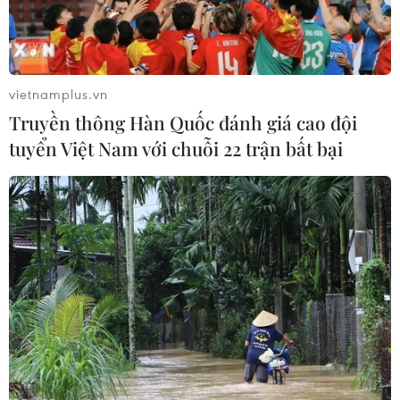
vietnamplus.vn
Truyền thông Hàn Quốc đánh giá cao đội
tuyển Việt Nam với chuỗi 22 trận bất bại
Mang Tết Trung Thu đến với bệnh nhân
COVID-19 và trẻ em khó khăn
18/09/2021 10:02
Những ngày qua, tại nhiều địa phương trong cả nước,
nhiều đơn vị cùng nhà hảo tâm đã mang các phần quà
ý nghĩa đến với các bệnh viện điều trị người mắc
COVID-19 và các trẻ em có hoàn cảnh khó khăn.