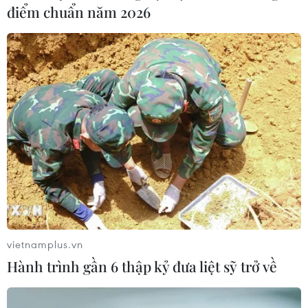
Quảng Ngãi tặng quà Trung Thu cho trẻ
điểm chuẩn năm 2026
em tại khu vực phong tỏa
19/09/2021 00:08
Ban Tổ chức đã trao 200kg gạo, 2 tấn áo quần, 20
thùng sữa, 80 lồng đèn ông sao, 80 phần bánh kẹo
Trung Thu và khẩu trang y tế cho các cháu thiếu nhi tại
khu vực phong tỏa xã Trà Phong.
vietnamplus.vn
Hành trình gần 6 thập kỷ đưa liệt sỹ trở về