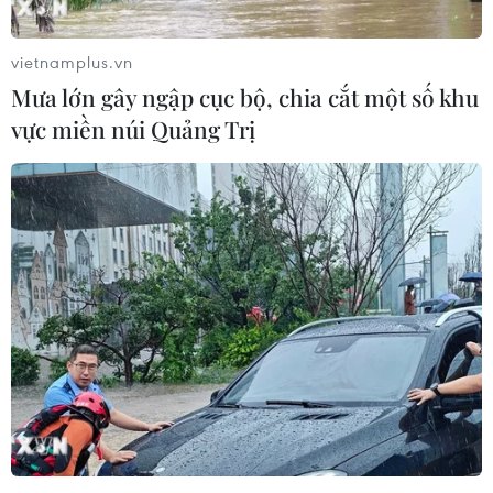
vietnamplus.vn
Mưa lớn gây ngập cục bộ, chia cắt một số khu
vực miền núi Quảng Trị
'Chuyến xe hạnh ngộ' hỗ trợ Thành phố
Hồ Chí Minh chống dịch
18/09/2021 14:54