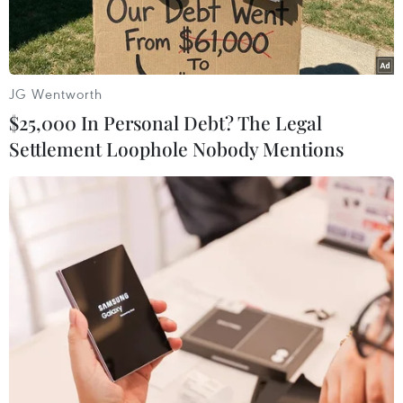
JG Wentworth
$25,000 In Personal Debt? The Legal
Settlement Loophole Nobody Mentions
Đoàn thanh niên thành phố thăm hỏi, tặng quà Trung thu cho
con em công nhân có hoàn cảnh khó khăn, người lao động tại
các khu nhà trọ. (Ảnh: Thanh Vũ/TTXVN)
Dù đại dịch COVID-19 tại Thành phố Hồ Chí