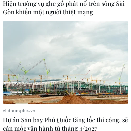
Hiện trường vụ ghe gỗ phát nổ trên sông Sài
Áp thấp nhiệt đới đã suy yếu thành
Gòn khiến một người thiệt mạng
một vùng áp thấp
08/08/2026 14:19
Thứ trưởng Phan Thị Thắng thăm,
động viên lực lượng tìm kiếm hài cốt
liệt sĩ tại Công viên Lê Thị Riêng
08/08/2026 14:12
Quy định chức năng, nhiệm vụ,
quyền hạn và cơ cấu tổ chức của Bộ Y
tế
vietnamplus.vn
08/08/2026 14:03
Dự án Sân bay Phú Quốc tăng tốc thi công, sẽ
cán mốc vận hành từ tháng 4/2027