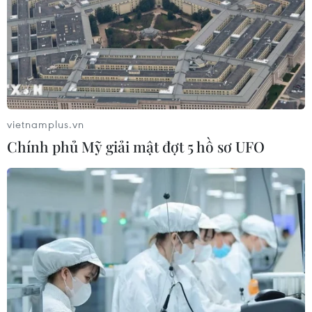
09/08/2026 04:21
Hành trình gần 6 thập kỷ đưa liệt sỹ
trở về
09/08/2026 04:05
vietnamplus.vn
Chính phủ Mỹ giải mật đợt 5 hồ sơ UFO
Vụ sóng cuốn trôi tại Sơn Trà: Xuyên
đêm tìm kiếm 2 nạn nhân còn lại
09/08/2026 03:36
Đầu tư cho sức khỏe từ phòng bệnh
đến hạ tầng y tế
09/08/2026 03:29