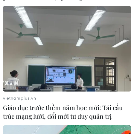
TIN CÙNG CHUYÊN MỤC
Điểm chuẩn Đại học Kinh tế quốc
vietnamplus.vn
dân cao nhất lên đến trên 9,6 điểm
Giáo dục trước thềm năm học mới: Tái cấu
mỗi môn
trúc mạng lưới, đổi mới tư duy quản trị
09/08/2026 06:40