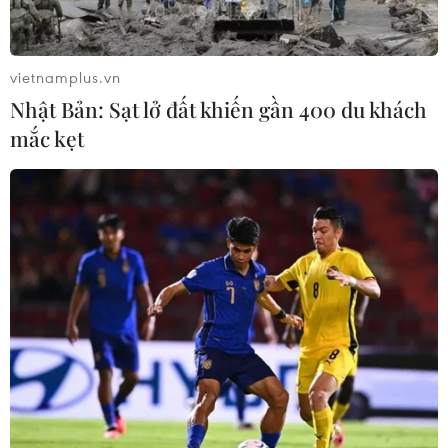
vietnamplus.vn
Nhật Bản: Sạt lở đất khiến gần 400 du khách
mắc kẹt