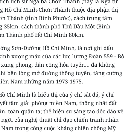
tích lịch sử Ngã ba Chơn Thành (nay là Ngã tư
Hồ Chí Minh-Chơn Thành thuộc địa phận thị
n Thành (tỉnh Bình Phước), cách trung tâm
g 35km, cách thành phố Thủ Dầu Một (Bình
âm Thành phố Hồ Chí Minh 80km.
ờng Sơn-Đường Hồ Chí Minh, là nơi ghi dấu
sinh xương máu của các lực lượng Đoàn 559 - Bộ
n xung phong, dân công hỏa tuyến… đã không
 chí bền lòng mở đường thông tuyến, tăng cường
 miền Nam những năm 1973-1975.
hí Minh là biểu thị của ý chí sắt đá, ý chí
uyết tâm giải phóng miền Nam, thống nhất đất
n, toàn quân ta; thể hiện sự sáng tạo độc đáo về
 ngời của nghệ thuật chỉ đạo chiến tranh nhân
t Nam trong công cuộc kháng chiến chống Mỹ