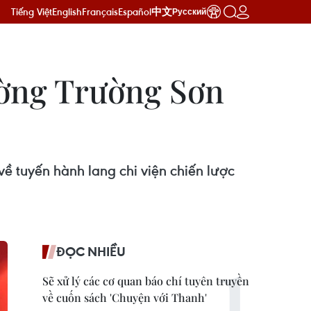
Tiếng Việt
English
Français
Español
中文
Русский
đường Trường Sơn
về tuyến hành lang chi viện chiến lược
ĐỌC NHIỀU
Sẽ xử lý các cơ quan báo chí tuyên truyền
về cuốn sách 'Chuyện với Thanh'