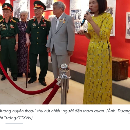
đường huyền thoại” thu hút nhiều người đến tham quan. (Ảnh: Dươn
hí Tưởng/TTXVN)