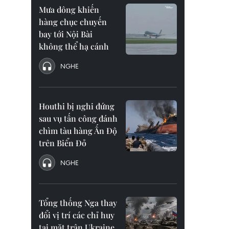
Mưa dông khiến
hàng chục chuyến
bay tới Nội Bài
không thể hạ cánh
NGHE
Houthi bị nghi đứng
sau vụ tấn công đánh
chìm tàu hàng Ấn Độ
trên Biển Đỏ
NGHE
Tổng thống Nga thay
đổi vị trí các chỉ huy
tại mặt trận Ukraine