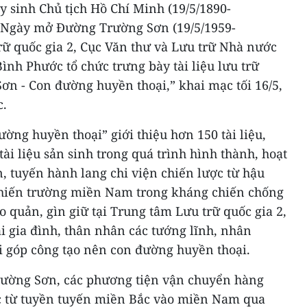
sinh Chủ tịch Hồ Chí Minh (19/5/1890-
m Ngày mở Đường Trường Sơn (19/5/1959-
rữ quốc gia 2, Cục Văn thư và Lưu trữ Nhà nước
ình Phước tổ chức trưng bày tài liệu lưu trữ
n - Con đường huyền thoại,” khai mạc tối 16/5,
c.
ng huyền thoại” giới thiệu hơn 150 tài liệu,
ài liệu sản sinh trong quá trình hình thành, hoạt
 tuyến hành lang chi viện chiến lược từ hậu
hiến trường miền Nam trong kháng chiến chống
quản, gìn giữ tại Trung tâm Lưu trữ quốc gia 2,
i gia đình, thân nhân các tướng lĩnh, nhân
i góp công tạo nên con đường huyền thoại.
ường Sơn, các phương tiện vận chuyển hàng
c từ tuyền tuyến miền Bắc vào miền Nam qua