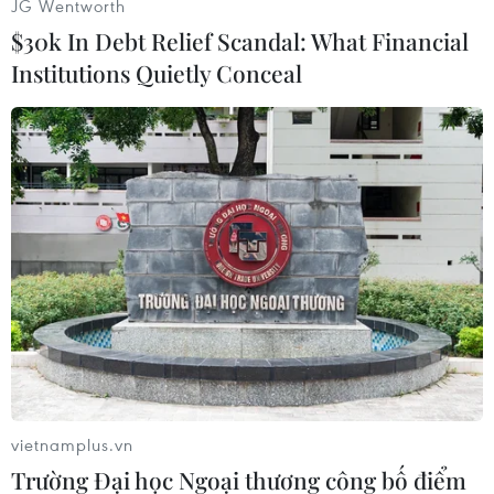
JG Wentworth
Trung Quốc tăng 5,6% so với năm 2019 đạt trên
$30k In Debt Relief Scandal: What Financial
116 tỷ euro. Trong khi đó, kim ngạch nhập khẩu
Institutions Quietly Conceal
hàng hóa từ Hà Lan giảm 9,6% so với năm 2019,
còn từ Mỹ giảm 5%.
Mỹ vẫn duy trì là thị trường xuất khẩu lớn nhất
của Đức kể từ năm 2015, dù kim ngạch xuất
khẩu giảm 12,5% so với năm 2019, đạt gần 104
tỷ euro. Trung Quốc đứng thứ hai trong số các
thị trường xuất khẩu quan trọng nhất của Đức.
Năm ngoái, kim ngạch xuất khẩu của Đức sang
Trung Quốc giảm 0,1% xuống còn gần 96 tỷ
euro.
[Ngành công nghiệp Đức lo lắng về các quy
vietnamplus.vn
định mới của Trung Quốc]
Trường Đại học Ngoại thương công bố điểm