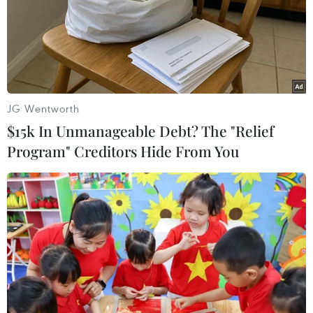
mất ít nhất 4-5 năm để tạo ra các năng lực mới
trong những lĩnh vực cụ thể. Cho đến khi đó, Ấn
Độ sẽ tiếp tục cần đến Trung Quốc./.
(TTXVN/Vietnam+)
JG Wentworth
$15k In Unmanageable Debt? The "Relief
Program" Creditors Hide From You