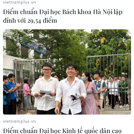
vietnamplus.vn
68,5 tỷ euro (75,5 tỷ USD).
Điểm chuẩn Đại học Bách khoa Hà Nội lập
đỉnh với 29,54 điểm
Mỹ không có kế hoạch áp thuế mới đối với
vietnamplus.vn
hàng hóa Trung Quốc
Điểm chuẩn Đại học Kinh tế quốc dân cao
08/12/2020 05:51