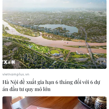
Ấn Độ đã cấm hàng trăm ứng dụng di động của
Trung Quốc, trì hoãn việc phê duyệt các khoản
đầu tư từ nước láng giềng này và kêu gọi tăng
cường khả năng tự lực tiếp sau cuộc đụng độ
căng thẳng dọc biên giới Himalaya đang tranh
chấp giữa hai nước.
vietnamplus.vn
Hà Nội đề xuất gia hạn 6 tháng đối với 6 dự
án đầu tư quy mô lớn