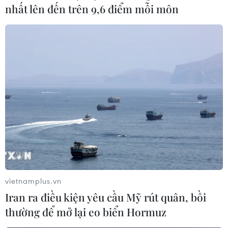
nhất lên đến trên 9,6 điểm mỗi môn
Phía Bắc Kinh đang tuân thủ thỏa thuận thương mại giai
đoạn một giữa hai nước, trong đó Trung Quốc đồng ý
mua nhiều mặt hàng nông sản của Mỹ như đậu nành
và đảm bảo vấn đề sở hữu trí tuệ.
vietnamplus.vn
Iran ra điều kiện yêu cầu Mỹ rút quân, bồi
thường để mở lại eo biển Hormuz