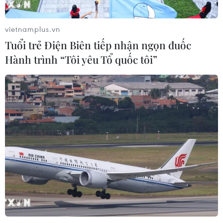
Động lực mới cho hợp tác thương
mại Việt Nam-Australia
vietnamplus.vn
08/08/2026 12:20
Tuổi trẻ Điện Biên tiếp nhận ngọn đuốc
Hành trình “Tôi yêu Tổ quốc tôi”
Mỹ chi hơn 2 tỷ USD thúc đẩy ngành
pin và khoáng sản nội địa
08/08/2026 08:16
Chủ sân Azteca lỗ hơn 47 triệu USD vì
World Cup 2026
08/08/2026 06:43
Dữ liệu việc làm Mỹ mở thêm dư địa