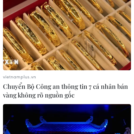
vietnamplus.vn
Chuyển Bộ Công an thông tin 7 cá nhân bán
vàng không rõ nguồn gốc
TIN CÙNG CHUYÊN MỤC
Xuất khẩu dệt may 7 tháng đạt trên
27 tỷ USD, duy trì đà tăng trưởng
09/08/2026 08:25