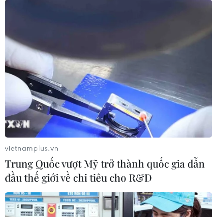
Luật mới của Mỹ có thể cấm công ty
Trung Quốc niêm yết chứng khoán
19/12/2020 08:39
Tổng thống Donald Trump ngày 18/12 đã ký đạo luật
cho phép loại các công ty Trung Quốc khỏi sàn giao
dịch chứng khoán nước này, trừ khi họ tuân thủ các tiêu
chuẩn kiểm toán của Mỹ.
vietnamplus.vn
Trung Quốc vượt Mỹ trở thành quốc gia dẫn
đầu thế giới về chi tiêu cho R&D