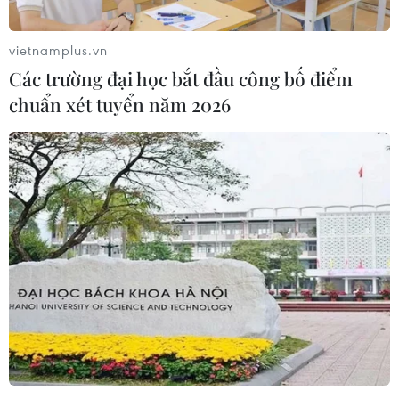
vietnamplus.vn
Các trường đại học bắt đầu công bố điểm
chuẩn xét tuyển năm 2026
Anh 'rớt hạng' trong danh sách đối tác
thương mại lớn của Đức
14/10/2019 11:21
Theo Destatis, trong giai đoạn từ tháng 1-7/2019, nước
Anh chỉ giữ vị trí đối tác thương mại quan trọng thứ 7
của Đức với tổng kim ngạch xuất nhập khẩu ước đạt