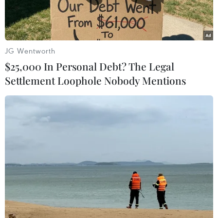
JG Wentworth
$25,000 In Personal Debt? The Legal
Settlement Loophole Nobody Mentions
Hàng hóa Trung Quốc xếp tại cảng Long Beach ở California,
Mỹ. (Ảnh: AFP/TTXVN)
Văn phòng Thống kê Liên bang Đức (Destatis)
mới đây cho biết năm 2020 Trung Quốc tiếp tục