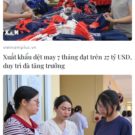
vietnamplus.vn
Xuất khẩu dệt may 7 tháng đạt trên 27 tỷ USD,
duy trì đà tăng trưởng
Xuất khẩu Đức giảm mạnh nhất kể từ
khủng hoảng tài chính toàn cầu 2009
09/02/2021 23:08
Cuộc khủng hoảng COVID-19 đã tác động đặc biệt
mạnh tới nền kinh tế định hướng xuất khẩu của Đức khi