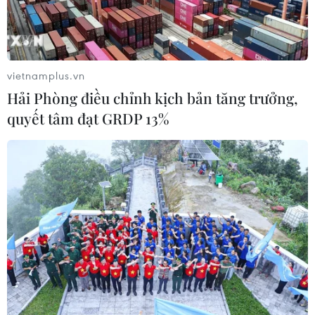
Thị trường vaccine thế giới chuyển
hướng sang người cao tuổi
08/08/2026 15:01
vietnamplus.vn
Hải Phòng điều chỉnh kịch bản tăng trưởng,
quyết tâm đạt GRDP 13%
Chuyên gia Nhật Bản nói Việt Nam
nên ưu tiên sản xuất và đóng gói chip
bán dẫn
08/08/2026 13:28
Nông sản Việt Nam còn nhiều dư địa
tại thị trường Algeria
08/08/2026 12:55