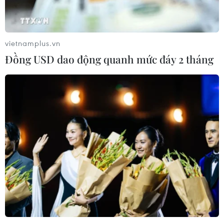
Trung Quốc tất bật bước vào
mùa thu hoạch nông sản
09/08/2026 23:00
vietnamplus.vn
Đồng USD dao động quanh mức đáy 2 tháng
Trung Quốc: Giá tiêu dùng và giá sản
xuất cùng giảm tốc trong tháng
7/2026
09/08/2026 14:40
Hàn Quốc và Đài Loan lần đầu tiên
vượt Nhật Bản về kim ngạch xuất
khẩu
09/08/2026 14:15
Bão Dolphin đổ bộ Trung Quốc,