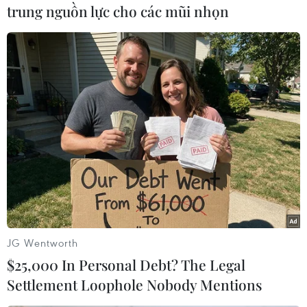
trung nguồn lực cho các mũi nhọn
#Sân bay
#Trung Quốc
#Biển Đông
#Hoàng Sa
#Trường Sa
#Đảo Phú Lâm
#Chuyến bay thuê bao dân dụng
Theo dõi VietnamPlus
JG Wentworth
$25,000 In Personal Debt? The Legal
Settlement Loophole Nobody Mentions