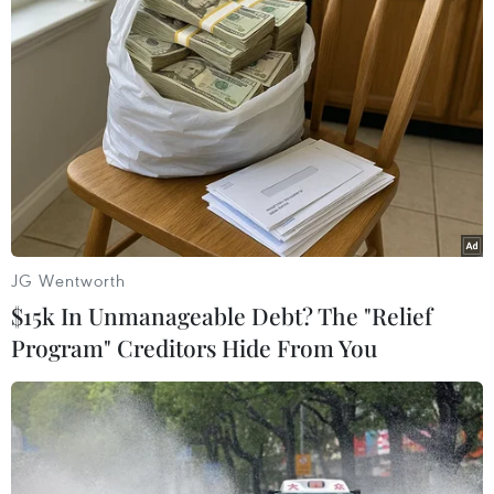
10/03/2016 23:16
Giám đốc Tình báo Quốc gia Mỹ James Clapper cho
biết Trung Quốc có khả năng phát động "sức mạnh tấn
công quân sự đáng kể" từ các đảo nhân tạo ở Trường
Sa.
JG Wentworth
$15k In Unmanageable Debt? The "Relief
Program" Creditors Hide From You