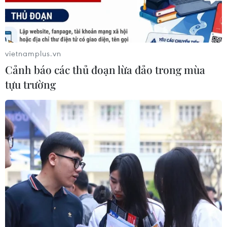
vietnamplus.vn
Cảnh báo các thủ đoạn lừa đảo trong mùa
tựu trường
Tạp chí Canada: Trung Quốc xây căn cứ
quân sự lớn nhất Biển Đông
20/10/2016 22:51
Tạp chí Phòng vệ Hán Hòa (Kanwa) của Canada đưa
tin Trung Quốc đang thúc đẩy hoạt động xây dựng trái
phép để biến Đá Chữ Thập thành một căn cứ quân sự
hỗn hợp lớn nhất ở Biển Đông.