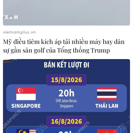
Hãng hàng không Air Premia của
Hàn Quốc nối lại đường bay
Incheon-TP Hồ Chí Minh
vietnamplus.vn
07/08/2026 04:28
Mỹ điều tiêm kích áp tải nhiều máy bay dân
sự gần sân golf của Tổng thống Trump
Xem thêm
CƠ QUAN CHỦ QUẢN: THÔNG TẤN XÃ VIỆT NAM
Tổng Biên tập: TRẦN TIẾN DUẨN
Phó Tổng Biên tập: NGUYỄN THỊ TÁM, KHÚC THANH
THỦY