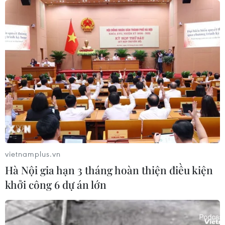
08/08/2026 23:58
Động lực mới cho hợp tác thương
mại Việt Nam-Australia
08/08/2026 12:20
Việt Nam-Ấn Độ thúc đẩy hợp tác
nghiên cứu, đào tạo và tư vấn chính
sách
vietnamplus.vn
08/08/2026 10:28
Hà Nội gia hạn 3 tháng hoàn thiện điều kiện
khởi công 6 dự án lớn
Chuyên gia Australia: Quan hệ Việt
Nam-Australia có độ tin cậy chính trị
cao