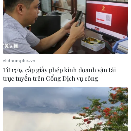
vietnamplus.vn
Từ 15/9, cấp giấy phép kinh doanh vận tải
TIN CÙNG CHUYÊN MỤC
trực tuyến trên Cổng Dịch vụ công
Hoạt động của Tổng Bí thư,
Chủ tịch nước Tô Lâm tại Australia
10/08/2026 07:07
Tổng Bí thư, Chủ tịch nước