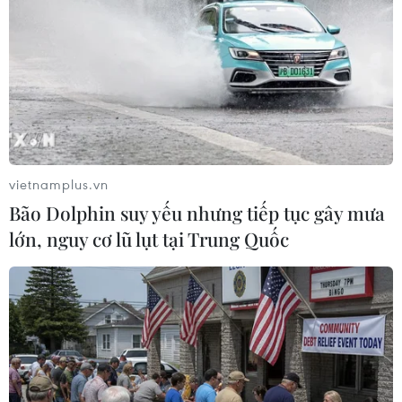
Báo Hàn: Trung Quốc quân sự hóa Biển
Đông đe dọa hòa bình khu vực
22/03/2016 08:26
Tác giả đi sâu phân tích quá trình Trung Quốc leo thang
gây hấn, sử dụng vũ lực và đe dọa sử dụng vũ lực để
chiếm đóng, cải tạo, bồi đắp, xây dựng đảo nhân tạo
vietnamplus.vn
trái phép trên quy mô lớn ở Biển Đông.
Bão Dolphin suy yếu nhưng tiếp tục gây mưa
lớn, nguy cơ lũ lụt tại Trung Quốc