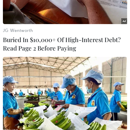
JG Wentworth
Buried In $10,000+ Of High-Interest Debt?
Read Page 2 Before Paying
Đảo Phú Lâm mà Trung Quốc chiếm đóng trái phép của Việt
Nam. (Nguồn: wikimapia.org)
Ngày 22/12, Reuters dẫn nguồn hãng thông tấn
Tân Hoa đưa tin Trung Quốc đã ngang nhiên bắt
đầu triển khai các chuyến bay thuê bao dân
dụng thường nhật ra đảo Phú Lâm (Trung Quốc
gọi là Vĩnh Hưng) thuộc quần đảo Hoàng Sa của