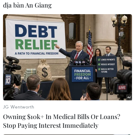
địa bàn An Giang
đầu đánh chúng"./.
(Vietnam+)
JG Wentworth
Owning $10k+ In Medical Bills Or Loans?
Stop Paying Interest Immediately