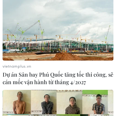
Vùng 3 Hải quân cứu thành công 1
nạn nhân bị sóng cuốn tại Mũi Nghê
08/08/2026 08:43
Trung Quốc nâng mức ứng phó khẩn
cấp với bão Dolphin
vietnamplus.vn
08/08/2026 07:10
Dự án Sân bay Phú Quốc tăng tốc thi công, sẽ
cán mốc vận hành từ tháng 4/2027
Đà Nẵng: Sóng cuốn 4 người tại Mũi
Nghê, 3 người mất tích
08/08/2026 06:02