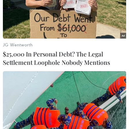
ghi cảnh một cô gái bị gã đàn ông hành hung đến tử
vong trong tiệm McDonald's mà không ai ngăn cản.
JG Wentworth
$25,000 In Personal Debt? The Legal
Settlement Loophole Nobody Mentions