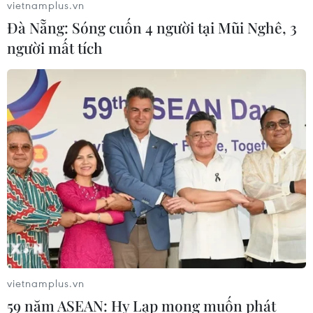
vietnamplus.vn
07/08/2026 05:12
Đà Nẵng: Sóng cuốn 4 người tại Mũi Nghê, 3
người mất tích
Nghệ nhân Đặng Văn Hậu
thổi sức sống mới cho nghệ thuật tò
he truyền thống
07/08/2026 03:19
Sập công trình tại Cuba khiến 2
người tử vong
07/08/2026 01:48
Syria: Nổ xe buýt gần thủ đô
vietnamplus.vn
Damascus khiến 2 người chết và 13
59 năm ASEAN: Hy Lạp mong muốn phát