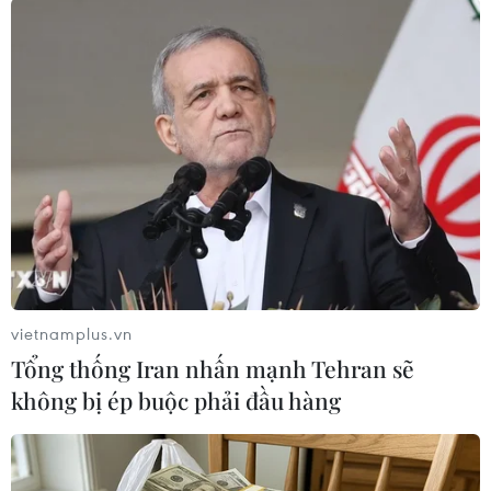
#Trung Quốc
#Tỉnh Thiểm Tây
#Thầy giáo đánh học sinh
#Bạo lực học đường
Trung Quốc
Theo dõi VietnamPlus
vietnamplus.vn
Tổng thống Iran nhấn mạnh Tehran sẽ
TIN LIÊN QUAN
không bị ép buộc phải đầu hàng