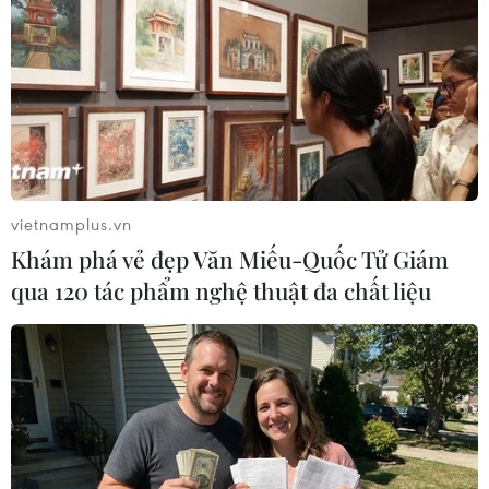
vietnamplus.vn
Khám phá vẻ đẹp Văn Miếu-Quốc Tử Giám
qua 120 tác phẩm nghệ thuật đa chất liệu
Trung Quốc: Một cô gái trẻ bị đánh chết
trong cửa hiệu McDonald's
02/06/2014 08:30
Cư dân mạng Trung Quốc đang xôn xao với đoạn clip