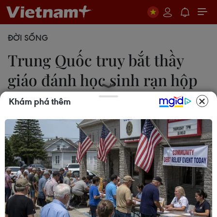
ĐỜI SỐNG
Trung Quốc truy bắt thầy
giáo đánh học sinh rạn hộp
sọ
Khám phá thêm
Linh Vũ
15/09/2014 23:32
Cảnh sát Trung Quốc đang truy lùng một người
giáo viên đã có hành vi đánh đập tàn bạo 4 học
sinh, khiến một học sinh bị rạn hộp sọ.