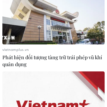
Làn sóng tấn công mạng nhằm vào
các quỹ đầu cơ lớn của Mỹ
06/08/2026 06:47
Xem thêm
vietnamplus.vn
Phát hiện đối tượng tàng trữ trái phép vũ khí
quân dụng
CƠ QUAN CHỦ QUẢN: THÔNG TẤN XÃ VIỆT NAM
Tổng Biên tập: TRẦN TIẾN DUẨN
Phó Tổng Biên tập: NGUYỄN THỊ TÁM, KHÚC THANH
THỦY