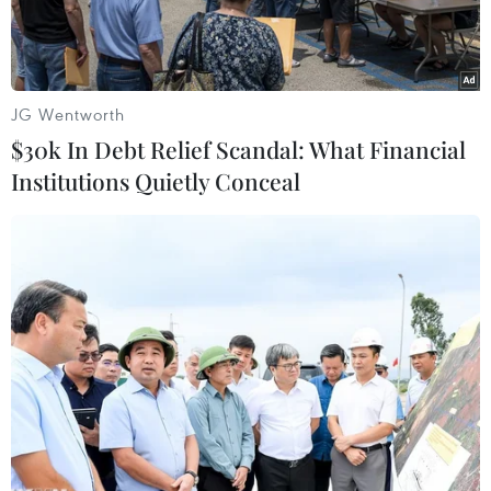
JG Wentworth
$30k In Debt Relief Scandal: What Financial
Institutions Quietly Conceal
Một trong số các học sinh bị thầy giáo hành hung (Nguồn:
IBTimes)
Cảnh sát Trung Quốc đang truy lùng một người
giáo viên đã có hành vi đánh đập tàn bạo 4 học
sinh, khiến một học sinh bị rạn hộp sọ.
Người giáo viên trên có tên Lei Mingxing, dạy