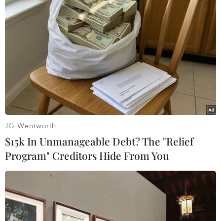
Trung Quốc: Phẫn nộ với đoạn video
JG Wentworth
thanh niên đánh cụ già ăn mày
$15k In Unmanageable Debt? The "Relief
09/09/2014 23:09
Program" Creditors Hide From You
Một đoạn video nghiệp dư, quay cảnh một thanh niên
đánh đập một người ăn mày cao tuổi giữa ban ngày tại
thành phố Phúc Châu, tỉnh Phúc Kiến (Trung Quốc), đã
khiến cư dân mạng nước này hết sức phẫn nộ.