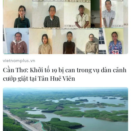
Vượt lên di chứng chất độc da cam,
chàng trai Đồng Tháp tự tin làm chủ
cuộc đời
08/08/2026 06:00
Dắt chó đi dạo không đúng quy
vietnamplus.vn
định, bị phạt đến 2 triệu đồng?
Cần Thơ: Khởi tố 19 bị can trong vụ dàn cảnh
08/08/2026 04:16
cướp giật tại Tân Huê Viên
Thổ Nhĩ Kỳ tăng cường truy quét IS,
bắt giữ hơn 100 nghi phạm
07/08/2026 14:55